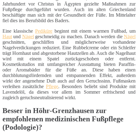
Jahrhundert vor Christus in Ägypten gezielte Maßnahmen zur
Fußpflege durchgeführt wurden. Auch im alten Griechenland
beschäftigte man sich mit der Gesundheit der Füße. Im Mittelalter
fiel dies ins Berufsbild des Baders.
Eine klassische
Pediküre
beginnt mit einem warmen Fußbad, um
Haut
und
Nägel
geschmeidig zu machen. Danach werden die
Nägel
geschnitten, geschliffen und möglicherweise vorhandene
Nagelverdickungen reduziert. Eine Rubbelcreme oder ein Schleifer
trägt Hornhaut und abgestorbene Hautzellen ab. Auch die Nagelhaut
wird mit einem Spatel zurückgeschoben oder entfernt.
Kosmetikstudios mit umfangreicher Ausstattung bieten Paraffin-
oder Aromabäder für die Füße an. Diese haben einen
durchblutungsfördernden und entspannenden Effekt, außerdem
wirkt der angenehme Duft auch auf den Geruchssinn. Fußmasken
verleihen zusätzliche
Pflege
. Besonders beliebt sind Produkte mit
Lavendelöl, da dieses vor allem im Sommer erfrischend und
zugleich geruchsneutralisierend wirkt.
Besser in Höhr-Grenzhausen zur
empfohlenen medizinischen Fußpflege
(Podologie)?