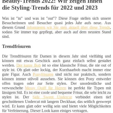
Beauty-Trends 2022: Wir zeigen Ihnen
die Styling-Trends für 2022 und 2023
Was ist "in" und was ist "out"? Diese Frage stellen sich unsere
Besucherinnen und Besucher quasi jedes Jahr aufs neue. Aus
diesem Grund
informieren wir Sie stets aktuell über diese Trends
,
sodass Sie immer top gepflegt, aber auch auf dem neusten Stand
sind.
Trendfrisuren
Die Trendfrisuren für Damen in diesem Jahr sind vielfältig und
können mit etwas Geschick auch ganz einfach selbst gestaltet
werden.
Der kurze Bob
ist so eine klassische Frisur, die nie out of
style ist. Ob glatt oder lockig, der Kurzhaarbob macht immer eine
gute Figur. Auch
Ponyfrisuren
sind nicht nur praktisch, sondern
können immer stilvoll aussehen. Sie können den Pony entweder
offen tragen oder zur Seite stylen. Der unordentliche und
verwuschelte
Messy Quiff für Herren
ist perfekt für Typen mit
lässigem Stil. Es ist eine coole und bequeme Frisur, die sehr leicht zu
stylen ist. Der
Side Swept Undercut
verbindet einen tief
geschnittenen Undercut mit langem Deckhaar, das seitlich gesweept
wird. Er kann glatt oder wellig sein und bietet viele Möglichkeiten
für Verfeinerung. Dieser Look kann einiges vertragen.