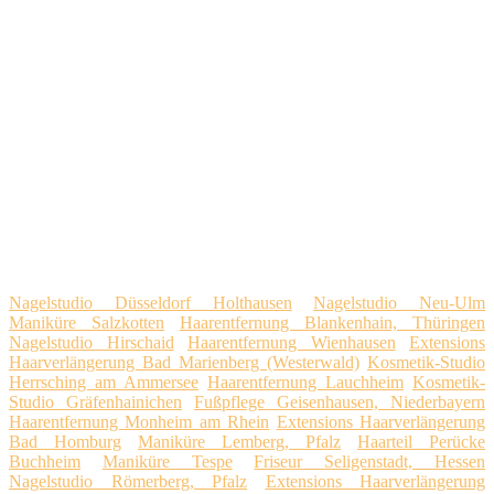
Nagelstudio Düsseldorf Holthausen
Nagelstudio Neu-Ulm
Maniküre Salzkotten
Haarentfernung Blankenhain, Thüringen
Nagelstudio Hirschaid
Haarentfernung Wienhausen
Extensions
Haarverlängerung Bad Marienberg (Westerwald)
Kosmetik-Studio
Herrsching am Ammersee
Haarentfernung Lauchheim
Kosmetik-
Studio Gräfenhainichen
Fußpflege Geisenhausen, Niederbayern
Haarentfernung Monheim am Rhein
Extensions Haarverlängerung
Bad Homburg
Maniküre Lemberg, Pfalz
Haarteil Perücke
Buchheim
Maniküre Tespe
Friseur Seligenstadt, Hessen
Nagelstudio Römerberg, Pfalz
Extensions Haarverlängerung