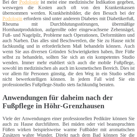
Bei der
Podologie
ist meist eine medizinische Indikation gegeben,
weswegen die Kosten auch oft von den Krankenkassen
übernommen werden. Krankheitsbilder, die den Besuch bei der
Podologin
erfordern sind unter anderem Diabetes mit Diabetikerfuß,
Rheuma mit Durchblutungsstörungen, übermäßige
Hornhautproduktion, aufgerollte oder eingewachsene Zehennägel,
Fuß- und Nagelpilz, Probleme nach Operationen, Deformitäten und
auch Narben. Das alles sind Beschwerden, die Sie zu Hause nicht
fachkundig und in erforderlichem Maß behandeln können. Auch
wenn Sie aus diversen Gründen Schwierigkeiten haben, Ihre Füße
selbst zu behandeln, sollten Sie sich an ein kompetentes Studio
wenden. Immer mehr etabliert sich auch die mobile Fußpflege,
sowohl im medizinischen als auch im kosmetischen Bereich. Dies ist
vor allem für Personen günstig, die den Weg in ein Studio selbst
nicht bewerkstelligen können. In jedem Fall wird Sie ein
professionelles Fußpflege-Studio stets fachkundig beraten.
Anwendungen für daheim nach der
Fußpflege in Höhr-Grenzhausen
Viele der Anwendungen einer professionellen Pediküre können Sie
auch zu Hause durchführen. Bei müden oder viel beanspruchten
Füßen wirken beispielsweise warme Fußbäder mit aromatischen
Zusätzen wahre Wunder. Direkt nach dem Bad können Sie die