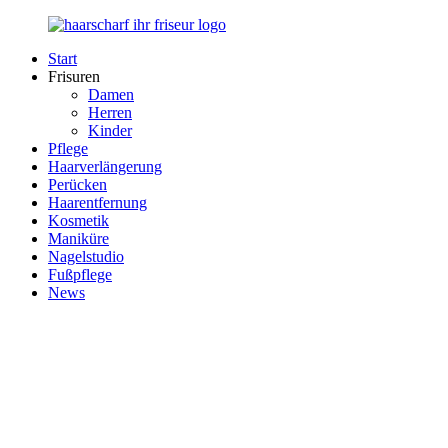
Zurück
zum
Start
Inhalt
Haarscharf
Ihr
Frisuren
–
Haar
Damen
Ihr
in
Herren
Frisör
besten
Kinder
Händen
Pflege
Haarverlängerung
Perücken
Haarentfernung
Kosmetik
Maniküre
Nagelstudio
Fußpflege
News