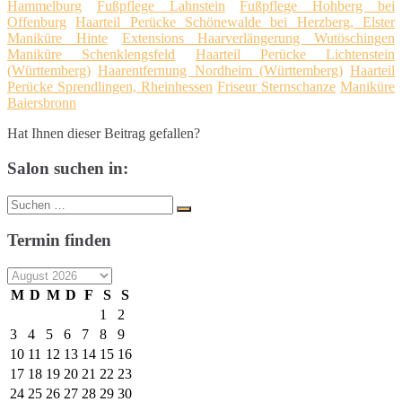
Hammelburg
Fußpflege Lahnstein
Fußpflege Hohberg bei
Offenburg
Haarteil Perücke Schönewalde bei Herzberg, Elster
Maniküre Hinte
Extensions Haarverlängerung Wutöschingen
Maniküre Schenklengsfeld
Haarteil Perücke Lichtenstein
(Württemberg)
Haarentfernung Nordheim (Württemberg)
Haarteil
Perücke Sprendlingen, Rheinhessen
Friseur Sternschanze
Maniküre
Baiersbronn
Hat Ihnen dieser Beitrag gefallen?
Salon suchen in:
Suche
Suchen
nach:
Termin finden
M
D
M
D
F
S
S
1
2
3
4
5
6
7
8
9
10
11
12
13
14
15
16
17
18
19
20
21
22
23
24
25
26
27
28
29
30