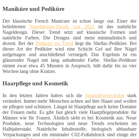
Maniküre und Pediküre
Der klassische French Manicure ist schon lange out. Einer der
beliebtesten
Nageldesign-Trends von 2022
ist das natürliche
Nageldesign. Dieser Trend setzt auf klassische Formen und
natürliche Farben. Die Designs sind meist minimalistisch und
dezent. Bei der
Pediküre im Trend
liegt die Shellac-Pediküre. Bei
dieser Art der Pediküre wird eine Schicht Gel auf Ihre Nägel
aufgetragen und anschließend versiegelt. Das Ergebnis ist ein
glänzender Nagel mit lang anhaltender Farbe. Shellac-Pedikure
nimmt zwar etwa 45 Minuten in Anspruch, hält dafür bis zu vier
Wochen lang ohne Kratzer.
Haarpflege und Kosmetik
In den letzten Jahren haben sich die
Haarpflegeprodukte
stark
verändert. Immer mehr Menschen achten auf ihre Haare und wollen
sie pflegen und schützen. Längst ist Haarpflege auch keine Domäne
der Frauen mehr. Es gibt fast gleich viele Haarpflegeprodukte für
Männer wie für Frauen. Ähnlich sieht es bei Kosmetik aus. Neue
Produkte, neue Technologien und neue Trends erscheinen im
Halbjahrestakt. Natürliche Inhaltsstoffe, biologisch abbaubare
Verpackungen und ein minimaler C02-Fußabdruck sind einige der