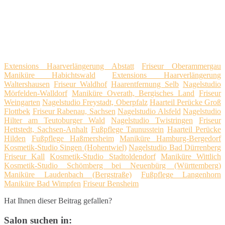
Extensions Haarverlängerung Abstatt
Friseur Oberammergau
Maniküre Habichtswald
Extensions Haarverlängerung
Waltershausen
Friseur Waldhof
Haarentfernung Selb
Nagelstudio
Mörfelden-Walldorf
Maniküre Overath, Bergisches Land
Friseur
Weingarten
Nagelstudio Freystadt, Oberpfalz
Haarteil Perücke Groß
Flottbek
Friseur Rabenau, Sachsen
Nagelstudio Alsfeld
Nagelstudio
Hilter am Teutoburger Wald
Nagelstudio Twistringen
Friseur
Hettstedt, Sachsen-Anhalt
Fußpflege Taunusstein
Haarteil Perücke
Hilden
Fußpflege Haßmersheim
Maniküre Hamburg-Bergedorf
Kosmetik-Studio Singen (Hohentwiel)
Nagelstudio Bad Dürrenberg
Friseur Kall
Kosmetik-Studio Stadtoldendorf
Maniküre Wittlich
Kosmetik-Studio Schömberg bei Neuenbürg (Württemberg)
Maniküre Laudenbach (Bergstraße)
Fußpflege Langenhorn
Maniküre Bad Wimpfen
Friseur Bensheim
Hat Ihnen dieser Beitrag gefallen?
Salon suchen in: