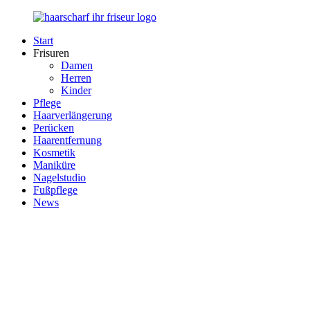
Zurück
zum
Start
Inhalt
Haarscharf
Ihr
Frisuren
–
Haar
Damen
Ihr
in
Herren
Frisör
besten
Kinder
Händen
Pflege
Haarverlängerung
Perücken
Haarentfernung
Kosmetik
Maniküre
Nagelstudio
Fußpflege
News