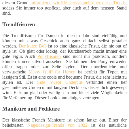
diesem Grund
informieren wir Sie stets aktuell über diese Trends
,
sodass Sie immer top gepflegt, aber auch auf dem neusten Stand
sind.
Trendfrisuren
Die Trendfrisuren für Damen in diesem Jahr sind vielfältig und
können mit etwas Geschick auch ganz einfach selbst gestaltet
werden.
Der kurze Bob
ist so eine klassische Frisur, die nie out of
style ist. Ob glatt oder lockig, der Kurzhaarbob macht immer eine
gute Figur. Auch
Ponyfrisuren
sind nicht nur praktisch, sondern
können immer stilvoll aussehen. Sie können den Pony entweder
offen tragen oder zur Seite stylen. Der unordentliche und
verwuschelte
Messy Quiff für Herren
ist perfekt für Typen mit
lässigem Stil. Es ist eine coole und bequeme Frisur, die sehr leicht zu
stylen ist. Der
Side Swept Undercut
verbindet einen tief
geschnittenen Undercut mit langem Deckhaar, das seitlich gesweept
wird. Er kann glatt oder wellig sein und bietet viele Möglichkeiten
für Verfeinerung. Dieser Look kann einiges vertragen.
Maniküre und Pediküre
Der klassische French Manicure ist schon lange out. Einer der
beliebtesten
Nageldesign-Trends von 2022
ist das natürliche