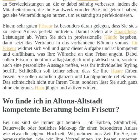
an Serviceleistungen an, die er dabei ständig verbessert, indem die
Mitarbeiterinnen, die ihr Handwerk von der Pike auf gelernt haben,
gezielte Weiterbildungen nutzen, um es ständig zu perfektionieren.
Einem sehr guten
Friseur
ist besonders daran gelegen, dass Sie stets
zu jedem Anlass perfekt auftreten. Darauf zielen alle
Haarpflege
-
Leistungen ab. Wenn Sie sich in professionelle
Hände
begeben,
dann setzt das Vertrauen in das vorhandene Können voraus.
Ihr
Friseur
widmet sich voll und ganz dieser Aufgabe und ist kompetent
und einfühlsam, was Ihre Wünsche an eine Frisur angeht. Dabei
sollen Frisuren nicht nur alltagstauglich und praktisch sein, sondern
auch eine persönliche Aussage treffen, was ihr individuelles Styling
betrifft. Schließlich soll keiner sehen, dass Sie ihre
Haare
färben
lassen. Sie sollen natürlich glänzen und Lichtpigmente reflektieren.
Das schmeichelt nicht nur Ihrem Teint, sondern lässt Sie auch ganz
ohne ein graues
Haar
jünger und aktiver wirken.
Wo finde ich in Altona-Altstadt
kompetente Beratung beim Friseur?
Bei uns sind sie immer gut beraten – ob Färben, Strähnchen,
Dauerwelle oder festliches Make-up für einen besonderen Anlass
wie etwa die eigene Hochzeit. Wir nehmen uns Zeit für Sie, um
herauszufinden, wie wir Ihre Vorstellungen am besten umsetzen