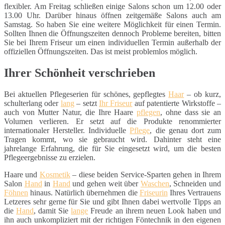
flexibler. Am Freitag schließen einige Salons schon um 12.00 oder
13.00 Uhr. Darüber hinaus öffnen zeitgemäße Salons auch am
Samstag. So haben Sie eine weitere Möglichkeit für einen Termin.
Sollten Ihnen die Öffnungszeiten dennoch Probleme bereiten, bitten
Sie bei Ihrem Friseur um einen individuellen Termin außerhalb der
offiziellen Öffnungszeiten. Das ist meist problemlos möglich.
Ihrer Schönheit verschrieben
Bei aktuellen Pflegeserien für schönes, gepflegtes
Haar
– ob kurz,
schulterlang oder
lang
– setzt
Ihr Friseur
auf patentierte Wirkstoffe –
auch von Mutter Natur, die Ihre Haare
pflegen
, ohne dass sie an
Volumen verlieren. Er setzt auf die Produkte renommierter
internationaler Hersteller. Individuelle
Pflege
, die genau dort zum
Tragen kommt, wo sie gebraucht wird. Dahinter steht eine
jahrelange Erfahrung, die für Sie eingesetzt wird, um die besten
Pflegeergebnisse zu erzielen.
Haare und
Kosmetik
– diese beiden Service-Sparten gehen in Ihrem
Salon
Hand
in
Hand
und gehen weit über
Waschen
, Schneiden und
Föhnen
hinaus. Natürlich übernehmen die
Friseurin
Ihres Vertrauens
Letzeres sehr gerne für Sie und gibt Ihnen dabei wertvolle Tipps an
die
Hand
, damit Sie
lange
Freude an ihrem neuen Look haben und
ihn auch unkompliziert mit der richtigen Föntechnik in den eigenen