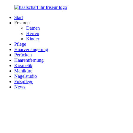
Zurück
zum
Start
Inhalt
Haarscharf
Ihr
Frisuren
–
Haar
Damen
Ihr
in
Herren
Frisör
besten
Kinder
Händen
Pflege
Haarverlängerung
Perücken
Haarentfernung
Kosmetik
Maniküre
Nagelstudio
Fußpflege
News