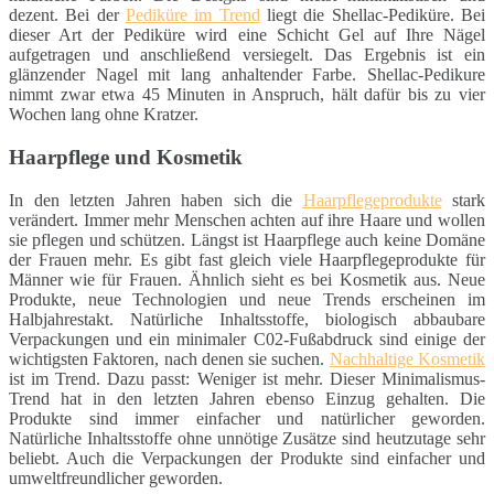
dezent. Bei der
Pediküre im Trend
liegt die Shellac-Pediküre. Bei
dieser Art der Pediküre wird eine Schicht Gel auf Ihre Nägel
aufgetragen und anschließend versiegelt. Das Ergebnis ist ein
glänzender Nagel mit lang anhaltender Farbe. Shellac-Pedikure
nimmt zwar etwa 45 Minuten in Anspruch, hält dafür bis zu vier
Wochen lang ohne Kratzer.
Haarpflege und Kosmetik
In den letzten Jahren haben sich die
Haarpflegeprodukte
stark
verändert. Immer mehr Menschen achten auf ihre Haare und wollen
sie pflegen und schützen. Längst ist Haarpflege auch keine Domäne
der Frauen mehr. Es gibt fast gleich viele Haarpflegeprodukte für
Männer wie für Frauen. Ähnlich sieht es bei Kosmetik aus. Neue
Produkte, neue Technologien und neue Trends erscheinen im
Halbjahrestakt. Natürliche Inhaltsstoffe, biologisch abbaubare
Verpackungen und ein minimaler C02-Fußabdruck sind einige der
wichtigsten Faktoren, nach denen sie suchen.
Nachhaltige Kosmetik
ist im Trend. Dazu passt: Weniger ist mehr. Dieser Minimalismus-
Trend hat in den letzten Jahren ebenso Einzug gehalten. Die
Produkte sind immer einfacher und natürlicher geworden.
Natürliche Inhaltsstoffe ohne unnötige Zusätze sind heutzutage sehr
beliebt. Auch die Verpackungen der Produkte sind einfacher und
umweltfreundlicher geworden.