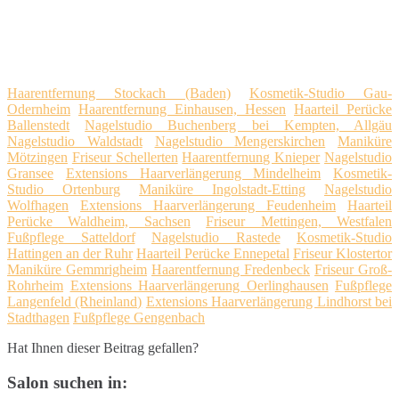
Haarentfernung Stockach (Baden)
Kosmetik-Studio Gau-
Odernheim
Haarentfernung Einhausen, Hessen
Haarteil Perücke
Ballenstedt
Nagelstudio Buchenberg bei Kempten, Allgäu
Nagelstudio Waldstadt
Nagelstudio Mengerskirchen
Maniküre
Mötzingen
Friseur Schellerten
Haarentfernung Knieper
Nagelstudio
Gransee
Extensions Haarverlängerung Mindelheim
Kosmetik-
Studio Ortenburg
Maniküre Ingolstadt-Etting
Nagelstudio
Wolfhagen
Extensions Haarverlängerung Feudenheim
Haarteil
Perücke Waldheim, Sachsen
Friseur Mettingen, Westfalen
Fußpflege Satteldorf
Nagelstudio Rastede
Kosmetik-Studio
Hattingen an der Ruhr
Haarteil Perücke Ennepetal
Friseur Klostertor
Maniküre Gemmrigheim
Haarentfernung Fredenbeck
Friseur Groß-
Rohrheim
Extensions Haarverlängerung Oerlinghausen
Fußpflege
Langenfeld (Rheinland)
Extensions Haarverlängerung Lindhorst bei
Stadthagen
Fußpflege Gengenbach
Hat Ihnen dieser Beitrag gefallen?
Salon suchen in: