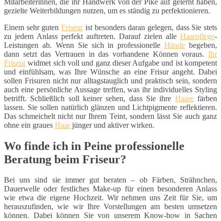
Mitarbeiterinnen, die ihr Handwerk von der Pike auf gelernt haben,
gezielte Weiterbildungen nutzen, um es ständig zu perfektionieren.
Einem sehr guten
Friseur
ist besonders daran gelegen, dass Sie stets
zu jedem Anlass perfekt auftreten. Darauf zielen alle
Haarpflege
-
Leistungen ab. Wenn Sie sich in professionelle
Hände
begeben,
dann setzt das Vertrauen in das vorhandene Können voraus.
Ihr
Friseur
widmet sich voll und ganz dieser Aufgabe und ist kompetent
und einfühlsam, was Ihre Wünsche an eine Frisur angeht. Dabei
sollen Frisuren nicht nur alltagstauglich und praktisch sein, sondern
auch eine persönliche Aussage treffen, was ihr individuelles Styling
betrifft. Schließlich soll keiner sehen, dass Sie ihre
Haare
färben
lassen. Sie sollen natürlich glänzen und Lichtpigmente reflektieren.
Das schmeichelt nicht nur Ihrem Teint, sondern lässt Sie auch ganz
ohne ein graues
Haar
jünger und aktiver wirken.
Wo finde ich in Peine professionelle
Beratung beim Friseur?
Bei uns sind sie immer gut beraten – ob Färben, Strähnchen,
Dauerwelle oder festliches Make-up für einen besonderen Anlass
wie etwa die eigene Hochzeit. Wir nehmen uns Zeit für Sie, um
herauszufinden, wie wir Ihre Vorstellungen am besten umsetzen
können. Dabei können Sie von unserem Know-how in Sachen