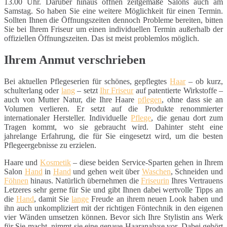
13.00 Uhr. Darüber hinaus öffnen zeitgemäße Salons auch am
Samstag. So haben Sie eine weitere Möglichkeit für einen Termin.
Sollten Ihnen die Öffnungszeiten dennoch Probleme bereiten, bitten
Sie bei Ihrem Friseur um einen individuellen Termin außerhalb der
offiziellen Öffnungszeiten. Das ist meist problemlos möglich.
Ihrem Anmut verschrieben
Bei aktuellen Pflegeserien für schönes, gepflegtes
Haar
– ob kurz,
schulterlang oder
lang
– setzt
Ihr Friseur
auf patentierte Wirkstoffe –
auch von Mutter Natur, die Ihre Haare
pflegen
, ohne dass sie an
Volumen verlieren. Er setzt auf die Produkte renommierter
internationaler Hersteller. Individuelle
Pflege
, die genau dort zum
Tragen kommt, wo sie gebraucht wird. Dahinter steht eine
jahrelange Erfahrung, die für Sie eingesetzt wird, um die besten
Pflegeergebnisse zu erzielen.
Haare und
Kosmetik
– diese beiden Service-Sparten gehen in Ihrem
Salon
Hand
in
Hand
und gehen weit über
Waschen
, Schneiden und
Föhnen
hinaus. Natürlich übernehmen die
Friseurin
Ihres Vertrauens
Letzeres sehr gerne für Sie und gibt Ihnen dabei wertvolle Tipps an
die
Hand
, damit Sie
lange
Freude an ihrem neuen Look haben und
ihn auch unkompliziert mit der richtigen Föntechnik in den eigenen
vier Wänden umsetzen können. Bevor sich Ihre Stylistin ans Werk
für Sie macht, nimmt sie eine genaue Haaranalyse vor. Dabei gehört