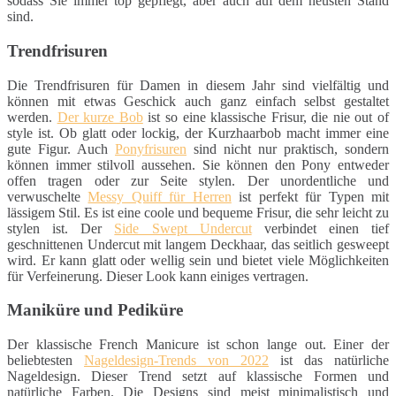
sodass Sie immer top gepflegt, aber auch auf dem neusten Stand
sind.
Trendfrisuren
Die Trendfrisuren für Damen in diesem Jahr sind vielfältig und
können mit etwas Geschick auch ganz einfach selbst gestaltet
werden.
Der kurze Bob
ist so eine klassische Frisur, die nie out of
style ist. Ob glatt oder lockig, der Kurzhaarbob macht immer eine
gute Figur. Auch
Ponyfrisuren
sind nicht nur praktisch, sondern
können immer stilvoll aussehen. Sie können den Pony entweder
offen tragen oder zur Seite stylen. Der unordentliche und
verwuschelte
Messy Quiff für Herren
ist perfekt für Typen mit
lässigem Stil. Es ist eine coole und bequeme Frisur, die sehr leicht zu
stylen ist. Der
Side Swept Undercut
verbindet einen tief
geschnittenen Undercut mit langem Deckhaar, das seitlich gesweept
wird. Er kann glatt oder wellig sein und bietet viele Möglichkeiten
für Verfeinerung. Dieser Look kann einiges vertragen.
Maniküre und Pediküre
Der klassische French Manicure ist schon lange out. Einer der
beliebtesten
Nageldesign-Trends von 2022
ist das natürliche
Nageldesign. Dieser Trend setzt auf klassische Formen und
natürliche Farben. Die Designs sind meist minimalistisch und