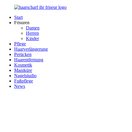
Zurück
zum
Start
Inhalt
Haarscharf
Ihr
Frisuren
–
Haar
Damen
Ihr
in
Herren
Frisör
besten
Kinder
Händen
Pflege
Haarverlängerung
Perücken
Haarentfernung
Kosmetik
Maniküre
Nagelstudio
Fußpflege
News