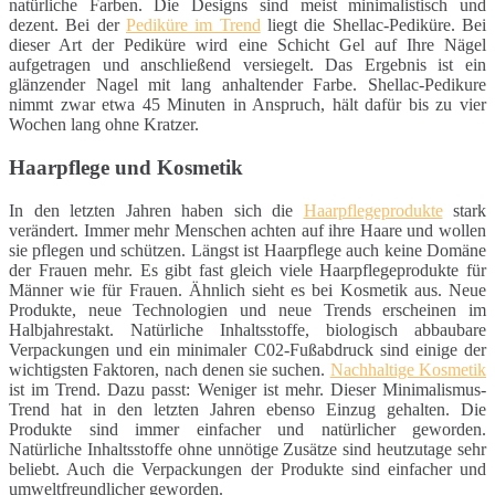
natürliche Farben. Die Designs sind meist minimalistisch und
dezent. Bei der
Pediküre im Trend
liegt die Shellac-Pediküre. Bei
dieser Art der Pediküre wird eine Schicht Gel auf Ihre Nägel
aufgetragen und anschließend versiegelt. Das Ergebnis ist ein
glänzender Nagel mit lang anhaltender Farbe. Shellac-Pedikure
nimmt zwar etwa 45 Minuten in Anspruch, hält dafür bis zu vier
Wochen lang ohne Kratzer.
Haarpflege und Kosmetik
In den letzten Jahren haben sich die
Haarpflegeprodukte
stark
verändert. Immer mehr Menschen achten auf ihre Haare und wollen
sie pflegen und schützen. Längst ist Haarpflege auch keine Domäne
der Frauen mehr. Es gibt fast gleich viele Haarpflegeprodukte für
Männer wie für Frauen. Ähnlich sieht es bei Kosmetik aus. Neue
Produkte, neue Technologien und neue Trends erscheinen im
Halbjahrestakt. Natürliche Inhaltsstoffe, biologisch abbaubare
Verpackungen und ein minimaler C02-Fußabdruck sind einige der
wichtigsten Faktoren, nach denen sie suchen.
Nachhaltige Kosmetik
ist im Trend. Dazu passt: Weniger ist mehr. Dieser Minimalismus-
Trend hat in den letzten Jahren ebenso Einzug gehalten. Die
Produkte sind immer einfacher und natürlicher geworden.
Natürliche Inhaltsstoffe ohne unnötige Zusätze sind heutzutage sehr
beliebt. Auch die Verpackungen der Produkte sind einfacher und
umweltfreundlicher geworden.