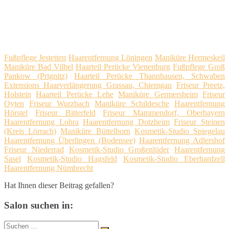
Fußpflege Jestetten
Haarentfernung Löningen
Maniküre Hermeskeil
Maniküre Bad Vilbel
Haarteil Perücke Vienenburg
Fußpflege Groß
Pankow (Prignitz)
Haarteil Perücke Thannhausen, Schwaben
Extensions Haarverlängerung Grassau, Chiemgau
Friseur Preetz,
Holstein
Haarteil Perücke Lehe
Maniküre Germersheim
Friseur
Oyten
Friseur Wurzbach
Maniküre Schildesche
Haarentfernung
Hörstel
Friseur Bitterfeld
Friseur Mammendorf, Oberbayern
Haarentfernung Lohra
Haarentfernung Dotzheim
Friseur Steinen
(Kreis Lörrach)
Maniküre Büttelborn
Kosmetik-Studio Spiegelau
Haarentfernung Überlingen (Bodensee)
Haarentfernung Adlershof
Friseur Niederrad
Kosmetik-Studio Großenlüder
Haarentfernung
Sasel
Kosmetik-Studio Hagsfeld
Kosmetik-Studio Eberhardzell
Haarentfernung Nümbrecht
Hat Ihnen dieser Beitrag gefallen?
Salon suchen in:
Suche