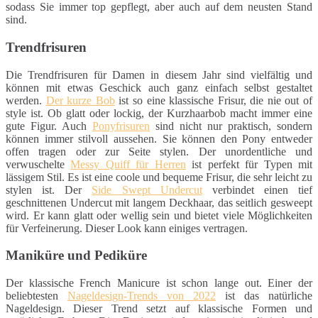
sodass Sie immer top gepflegt, aber auch auf dem neusten Stand
sind.
Trendfrisuren
Die Trendfrisuren für Damen in diesem Jahr sind vielfältig und
können mit etwas Geschick auch ganz einfach selbst gestaltet
werden.
Der kurze Bob
ist so eine klassische Frisur, die nie out of
style ist. Ob glatt oder lockig, der Kurzhaarbob macht immer eine
gute Figur. Auch
Ponyfrisuren
sind nicht nur praktisch, sondern
können immer stilvoll aussehen. Sie können den Pony entweder
offen tragen oder zur Seite stylen. Der unordentliche und
verwuschelte
Messy Quiff für Herren
ist perfekt für Typen mit
lässigem Stil. Es ist eine coole und bequeme Frisur, die sehr leicht zu
stylen ist. Der
Side Swept Undercut
verbindet einen tief
geschnittenen Undercut mit langem Deckhaar, das seitlich gesweept
wird. Er kann glatt oder wellig sein und bietet viele Möglichkeiten
für Verfeinerung. Dieser Look kann einiges vertragen.
Maniküre und Pediküre
Der klassische French Manicure ist schon lange out. Einer der
beliebtesten
Nageldesign-Trends von 2022
ist das natürliche
Nageldesign. Dieser Trend setzt auf klassische Formen und