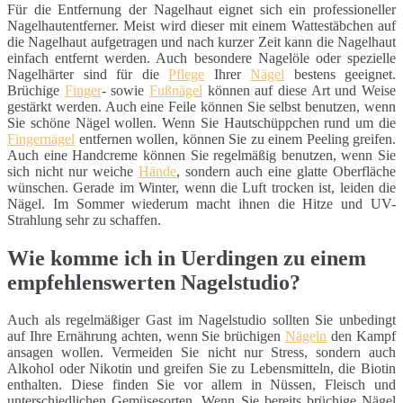
Für die Entfernung der Nagelhaut eignet sich ein professioneller
Nagelhautentferner. Meist wird dieser mit einem Wattestäbchen auf
die Nagelhaut aufgetragen und nach kurzer Zeit kann die Nagelhaut
einfach entfernt werden. Auch besondere Nagelöle oder spezielle
Nagelhärter sind für die
Pflege
Ihrer
Nägel
bestens geeignet.
Brüchige
Finger
- sowie
Fußnägel
können auf diese Art und Weise
gestärkt werden. Auch eine Feile können Sie selbst benutzen, wenn
Sie schöne Nägel wollen. Wenn Sie Hautschüppchen rund um die
Fingernägel
entfernen wollen, können Sie zu einem Peeling greifen.
Auch eine Handcreme können Sie regelmäßig benutzen, wenn Sie
sich nicht nur weiche
Hände
, sondern auch eine glatte Oberfläche
wünschen. Gerade im Winter, wenn die Luft trocken ist, leiden die
Nägel. Im Sommer wiederum macht ihnen die Hitze und UV-
Strahlung sehr zu schaffen.
Wie komme ich in Uerdingen zu einem
empfehlenswerten Nagelstudio?
Auch als regelmäßiger Gast im Nagelstudio sollten Sie unbedingt
auf Ihre Ernährung achten, wenn Sie brüchigen
Nägeln
den Kampf
ansagen wollen. Vermeiden Sie nicht nur Stress, sondern auch
Alkohol oder Nikotin und greifen Sie zu Lebensmitteln, die Biotin
enthalten. Diese finden Sie vor allem in Nüssen, Fleisch und
unterschiedlichen Gemüsesorten. Wenn Sie bereits brüchige Nägel