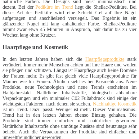
natürliche Farben. Die Designs sind meist minimalistisch und
dezent. Bei der
Pediküre im Trend
liegt die Shellac-Pediküre. Bei
dieser Art der Pediküre wird eine Schicht Gel auf Ihre Nägel
aufgetragen und anschließend versiegelt. Das Ergebnis ist ein
glänzender Nagel mit lang anhaltender Farbe. Shellac-Pedikure
nimmt zwar etwa 45 Minuten in Anspruch, hält dafür bis zu vier
Wochen lang ohne Kratzer.
Haarpflege und Kosmetik
In den letzten Jahren haben sich die
Haarpflegeprodukte
stark
verändert. Immer mehr Menschen achten auf ihre Haare und wollen
sie pflegen und schützen. Längst ist Haarpflege auch keine Domäne
der Frauen mehr. Es gibt fast gleich viele Haarpflegeprodukte für
Männer wie für Frauen. Ähnlich sieht es bei Kosmetik aus. Neue
Produkte, neue Technologien und neue Trends erscheinen im
Halbjahrestakt. Natürliche Inhaltsstoffe, biologisch abbaubare
Verpackungen und ein minimaler C02-Fußabdruck sind einige der
wichtigsten Faktoren, nach denen sie suchen.
Nachhaltige Kosmetik
ist im Trend. Dazu passt: Weniger ist mehr. Dieser Minimalismus-
Trend hat in den letzten Jahren ebenso Einzug gehalten. Die
Produkte sind immer einfacher und natürlicher geworden.
Natürliche Inhaltsstoffe ohne unnötige Zusätze sind heutzutage sehr
beliebt. Auch die Verpackungen der Produkte sind einfacher und
umweltfreundlicher geworden.