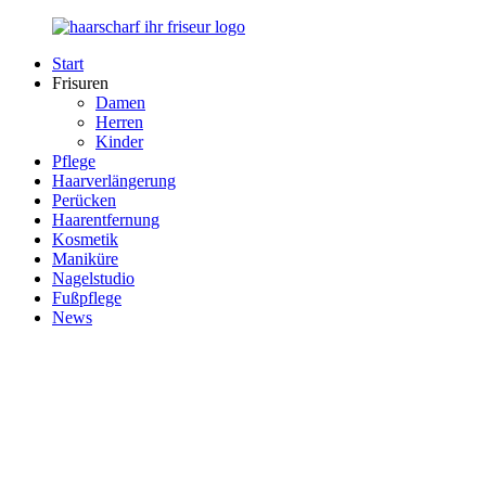
Zurück
zum
Start
Inhalt
Haarscharf
Ihr
Frisuren
–
Haar
Damen
Ihr
in
Herren
Frisör
besten
Kinder
Händen
Pflege
Haarverlängerung
Perücken
Haarentfernung
Kosmetik
Maniküre
Nagelstudio
Fußpflege
News