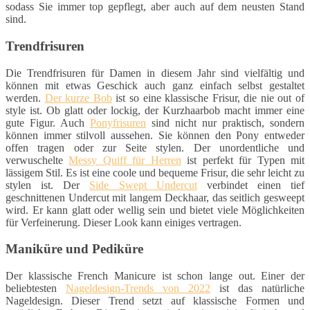
sodass Sie immer top gepflegt, aber auch auf dem neusten Stand
sind.
Trendfrisuren
Die Trendfrisuren für Damen in diesem Jahr sind vielfältig und
können mit etwas Geschick auch ganz einfach selbst gestaltet
werden.
Der kurze Bob
ist so eine klassische Frisur, die nie out of
style ist. Ob glatt oder lockig, der Kurzhaarbob macht immer eine
gute Figur. Auch
Ponyfrisuren
sind nicht nur praktisch, sondern
können immer stilvoll aussehen. Sie können den Pony entweder
offen tragen oder zur Seite stylen. Der unordentliche und
verwuschelte
Messy Quiff für Herren
ist perfekt für Typen mit
lässigem Stil. Es ist eine coole und bequeme Frisur, die sehr leicht zu
stylen ist. Der
Side Swept Undercut
verbindet einen tief
geschnittenen Undercut mit langem Deckhaar, das seitlich gesweept
wird. Er kann glatt oder wellig sein und bietet viele Möglichkeiten
für Verfeinerung. Dieser Look kann einiges vertragen.
Maniküre und Pediküre
Der klassische French Manicure ist schon lange out. Einer der
beliebtesten
Nageldesign-Trends von 2022
ist das natürliche
Nageldesign. Dieser Trend setzt auf klassische Formen und