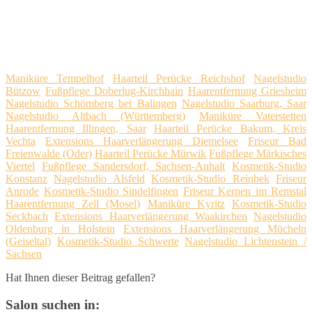
Maniküre Tempelhof
Haarteil Perücke Reichshof
Nagelstudio
Bützow
Fußpflege Doberlug-Kirchhain
Haarentfernung Griesheim
Nagelstudio Schömberg bei Balingen
Nagelstudio Saarburg, Saar
Nagelstudio Altbach (Württemberg)
Maniküre Vaterstetten
Haarentfernung Illingen, Saar
Haarteil Perücke Bakum, Kreis
Vechta
Extensions Haarverlängerung Diemelsee
Friseur Bad
Freienwalde (Oder)
Haarteil Perücke Mürwik
Fußpflege Märkisches
Viertel
Fußpflege Sandersdorf, Sachsen-Anhalt
Kosmetik-Studio
Konstanz
Nagelstudio Alsfeld
Kosmetik-Studio Reinbek
Friseur
Anrode
Kosmetik-Studio Sindelfingen
Friseur Kernen im Remstal
Haarentfernung Zell (Mosel)
Maniküre Kyritz
Kosmetik-Studio
Seckbach
Extensions Haarverlängerung Waakirchen
Nagelstudio
Oldenburg in Holstein
Extensions Haarverlängerung Mücheln
(Geiseltal)
Kosmetik-Studio Schwerte
Nagelstudio Lichtenstein /
Sachsen
Hat Ihnen dieser Beitrag gefallen?
Salon suchen in: