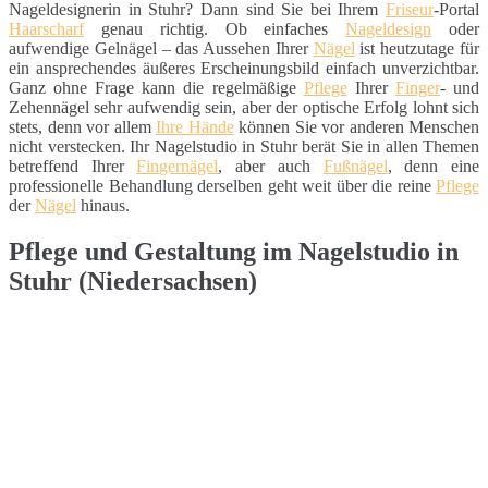
Nageldesignerin in Stuhr? Dann sind Sie bei Ihrem
Friseur
-Portal
Haarscharf
genau richtig. Ob einfaches
Nageldesign
oder
aufwendige Gelnägel – das Aussehen Ihrer
Nägel
ist heutzutage für
ein ansprechendes äußeres Erscheinungsbild einfach unverzichtbar.
Ganz ohne Frage kann die regelmäßige
Pflege
Ihrer
Finger
- und
Zehennägel sehr aufwendig sein, aber der optische Erfolg lohnt sich
stets, denn vor allem
Ihre Hände
können Sie vor anderen Menschen
nicht verstecken. Ihr Nagelstudio in Stuhr berät Sie in allen Themen
betreffend Ihrer
Fingernägel
, aber auch
Fußnägel
, denn eine
professionelle Behandlung derselben geht weit über die reine
Pflege
der
Nägel
hinaus.
Pflege und Gestaltung im Nagelstudio in
Stuhr (Niedersachsen)