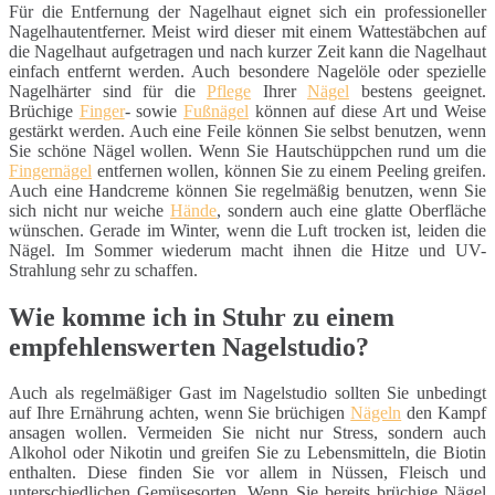
Für die Entfernung der Nagelhaut eignet sich ein professioneller
Nagelhautentferner. Meist wird dieser mit einem Wattestäbchen auf
die Nagelhaut aufgetragen und nach kurzer Zeit kann die Nagelhaut
einfach entfernt werden. Auch besondere Nagelöle oder spezielle
Nagelhärter sind für die
Pflege
Ihrer
Nägel
bestens geeignet.
Brüchige
Finger
- sowie
Fußnägel
können auf diese Art und Weise
gestärkt werden. Auch eine Feile können Sie selbst benutzen, wenn
Sie schöne Nägel wollen. Wenn Sie Hautschüppchen rund um die
Fingernägel
entfernen wollen, können Sie zu einem Peeling greifen.
Auch eine Handcreme können Sie regelmäßig benutzen, wenn Sie
sich nicht nur weiche
Hände
, sondern auch eine glatte Oberfläche
wünschen. Gerade im Winter, wenn die Luft trocken ist, leiden die
Nägel. Im Sommer wiederum macht ihnen die Hitze und UV-
Strahlung sehr zu schaffen.
Wie komme ich in Stuhr zu einem
empfehlenswerten Nagelstudio?
Auch als regelmäßiger Gast im Nagelstudio sollten Sie unbedingt
auf Ihre Ernährung achten, wenn Sie brüchigen
Nägeln
den Kampf
ansagen wollen. Vermeiden Sie nicht nur Stress, sondern auch
Alkohol oder Nikotin und greifen Sie zu Lebensmitteln, die Biotin
enthalten. Diese finden Sie vor allem in Nüssen, Fleisch und
unterschiedlichen Gemüsesorten. Wenn Sie bereits brüchige Nägel