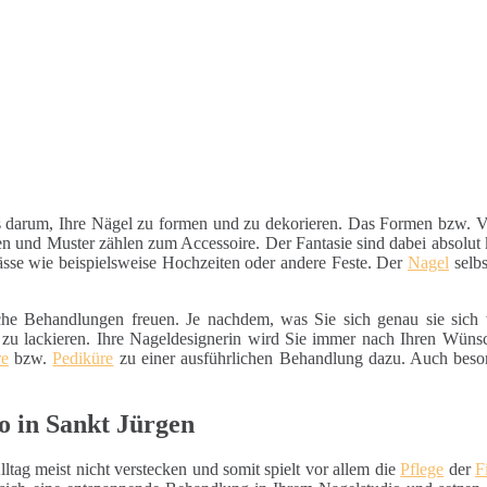
ts darum, Ihre Nägel zu formen und zu dekorieren. Das Formen bzw. Ve
len und Muster zählen zum Accessoire. Der Fantasie sind dabei absolut 
lässe wie beispielsweise Hochzeiten oder andere Feste. Der
Nagel
selbs
iche Behandlungen freuen. Je nachdem, was Sie sich genau sie sich 
u lackieren. Ihre Nageldesignerin wird Sie immer nach Ihren Wünsc
re
bzw.
Pediküre
zu einer ausführlichen Behandlung dazu. Auch beson
o in Sankt Jürgen
ltag meist nicht verstecken und somit spielt vor allem die
Pflege
der
F