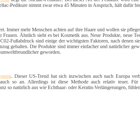
hellac-Pedikure nimmt zwar etwa 45 Minuten in Anspruch, hält dafür bi
ert. Immer mehr Menschen achten auf ihre Haare und wollen sie pfleg
für Frauen. Ähnlich sieht es bei Kosmetik aus. Neue Produkte, neue Te
 C02-Fußabdruck sind einige der wichtigsten Faktoren, nach denen si
nzug gehalten. Die Produkte sind immer einfacher und natürlicher gewo
d umweltfreundlicher geworden.
wegung
. Dieser US-Trend hat sich inzwischen auch nach Europa verb
auch so an. Allerdings ist diese Methode auch relativ teuer. Für
z so natürlich aus wie Echthaar- oder Keratin-Verlängerungen, fühlen