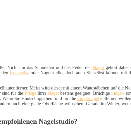
e. Nicht nur das Schneiden und das Feilen der
Nägel
gehört dabei 
nellen
Kosmetik
- oder Nagelstudio, doch auch Sie selbst können mit
gelhautentferner. Meist wird dieser mit einem Wattestäbchen auf die N
 sind für die
Pflege
Ihrer
Nägel
bestens geeignet. Brüchige
Finger
- s
en. Wenn Sie Hautschüppchen rund um die
Fingernägel
entfernen wollen
ondern auch eine glatte Oberfläche wünschen. Gerade im Winter, wen
empfohlenen Nagelstudio?