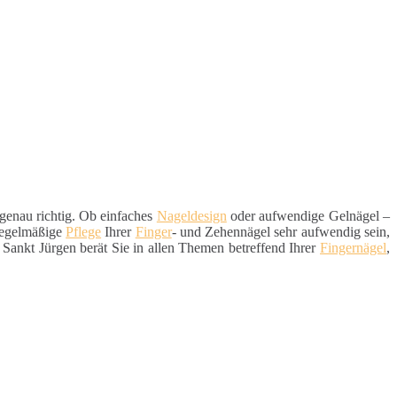
genau richtig. Ob einfaches
Nageldesign
oder aufwendige Gelnägel –
 regelmäßige
Pflege
Ihrer
Finger
- und Zehennägel sehr aufwendig sein,
Sankt Jürgen berät Sie in allen Themen betreffend Ihrer
Fingernägel
,