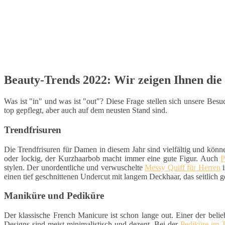
Beauty-Trends 2022: Wir zeigen Ihnen die 
Was ist "in" und was ist "out"? Diese Frage stellen sich unsere Be
top gepflegt, aber auch auf dem neusten Stand sind.
Trendfrisuren
Die Trendfrisuren für Damen in diesem Jahr sind vielfältig und könn
oder lockig, der Kurzhaarbob macht immer eine gute Figur. Auch
P
stylen. Der unordentliche und verwuschelte
Messy Quiff für Herren
i
einen tief geschnittenen Undercut mit langem Deckhaar, das seitlich g
Maniküre und Pediküre
Der klassische French Manicure ist schon lange out. Einer der belie
Designs sind meist minimalistisch und dezent. Bei der
Pediküre im 