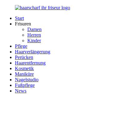
Zurück
zum
Start
Inhalt
Haarscharf
Ihr
Frisuren
–
Haar
Damen
Ihr
in
Herren
Frisör
besten
Kinder
Händen
Pflege
Haarverlängerung
Perücken
Haarentfernung
Kosmetik
Maniküre
Nagelstudio
Fußpflege
News