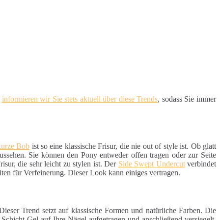
d
informieren wir Sie stets aktuell über diese Trends
, sodass Sie immer
kurze Bob
ist so eine klassische Frisur, die nie out of style ist. Ob glatt
aussehen. Sie können den Pony entweder offen tragen oder zur Seite
sur, die sehr leicht zu stylen ist. Der
Side Swept Undercut
verbindet
iten für Verfeinerung. Dieser Look kann einiges vertragen.
 Dieser Trend setzt auf klassische Formen und natürliche Farben. Die
e Schicht Gel auf Ihre Nägel aufgetragen und anschließend versiegelt.