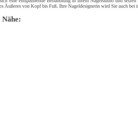
sich eine entspannende Behandlung in Ihrem Nagelstudio und setzen 
tes Äußeres von Kopf bis Fuß. Ihre Nageldesignerin wird Sie auch bei i
r Nähe: