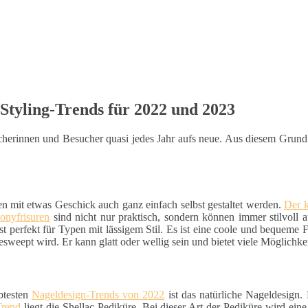
Styling-Trends für 2022 und 2023
sucherinnen und Besucher quasi jedes Jahr aufs neue. Aus diesem Grun
en mit etwas Geschick auch ganz einfach selbst gestaltet werden.
Der 
onyfrisuren
sind nicht nur praktisch, sondern können immer stilvoll 
st perfekt für Typen mit lässigem Stil. Es ist eine coole und bequeme Fri
esweept wird. Er kann glatt oder wellig sein und bietet viele Möglichke
btesten
Nageldesign-Trends von 2022
ist das natürliche Nageldesign.
Trend
liegt die Shellac-Pediküre. Bei dieser Art der Pediküre wird ein