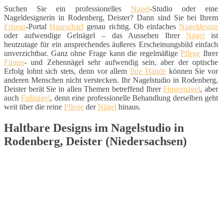
Suchen Sie ein professionelles
Nagel
-Studio oder eine
Nageldesignerin in Rodenberg, Deister? Dann sind Sie bei Ihrem
Friseur
-Portal
Haarscharf
genau richtig. Ob einfaches
Nageldesign
oder aufwendige Gelnägel – das Aussehen Ihrer
Nägel
ist
heutzutage für ein ansprechendes äußeres Erscheinungsbild einfach
unverzichtbar. Ganz ohne Frage kann die regelmäßige
Pflege
Ihrer
Finger
- und Zehennägel sehr aufwendig sein, aber der optische
Erfolg lohnt sich stets, denn vor allem
Ihre Hände
können Sie vor
anderen Menschen nicht verstecken. Ihr Nagelstudio in Rodenberg,
Deister berät Sie in allen Themen betreffend Ihrer
Fingernägel
, aber
auch
Fußnägel
, denn eine professionelle Behandlung derselben geht
weit über die reine
Pflege
der
Nägel
hinaus.
Haltbare Designs im Nagelstudio in
Rodenberg, Deister (Niedersachsen)