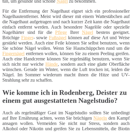
tun, um gesunde und schöne
Nägel
zu bekommen.
Für die Entfernung der Nagelhaut eignet sich ein professioneller
Nagelhautentferner. Meist wird dieser mit einem Wattestäbchen auf
die Nagelhaut aufgetragen und nach kurzer Zeit kann die Nagelhaut
einfach entfernt werden. Auch besondere Nagelöle oder spezielle
Nagelhärter sind für die
Pflege
Ihrer
Nägel
bestens geeignet.
Brüchige
Finger
- sowie
Fußnägel
können auf diese Art und Weise
gestärkt werden. Auch eine Feile können Sie selbst benutzen, wenn
Sie schöne Nägel wollen. Wenn Sie Hautschüppchen rund um die
Fingernägel
entfernen wollen, können Sie zu einem Peeling greifen.
Auch eine Handcreme können Sie regelmäßig benutzen, wenn Sie
sich nicht nur weiche
Hände
, sondern auch eine glatte Oberfläche
wünschen. Gerade im Winter, wenn die Luft trocken ist, leiden die
Nägel. Im Sommer wiederum macht ihnen die Hitze und UV-
Strahlung sehr zu schaffen.
Wie komme ich in Rodenberg, Deister zu
einem gut ausgestatteten Nagelstudio?
Auch als regelmäßiger Gast im Nagelstudio sollten Sie unbedingt
auf Ihre Ernährung achten, wenn Sie brüchigen
Nägeln
den Kampf
ansagen wollen. Vermeiden Sie nicht nur Stress, sondern auch
Alkohol oder Nikotin und greifen Sie zu Lebensmitteln, die Biotin