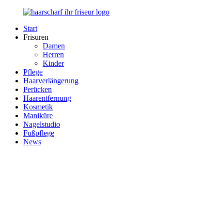
Zurück
zum
Start
Inhalt
Haarscharf
Ihr
Frisuren
–
Haar
Damen
Ihr
in
Herren
Frisör
besten
Kinder
Händen
Pflege
Haarverlängerung
Perücken
Haarentfernung
Kosmetik
Maniküre
Nagelstudio
Fußpflege
News