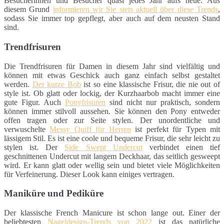
Besucherinnen und Besucher quasi jedes Jahr aufs neue. Aus
diesem Grund
informieren wir Sie stets aktuell über diese Trends
,
sodass Sie immer top gepflegt, aber auch auf dem neusten Stand
sind.
Trendfrisuren
Die Trendfrisuren für Damen in diesem Jahr sind vielfältig und
können mit etwas Geschick auch ganz einfach selbst gestaltet
werden.
Der kurze Bob
ist so eine klassische Frisur, die nie out of
style ist. Ob glatt oder lockig, der Kurzhaarbob macht immer eine
gute Figur. Auch
Ponyfrisuren
sind nicht nur praktisch, sondern
können immer stilvoll aussehen. Sie können den Pony entweder
offen tragen oder zur Seite stylen. Der unordentliche und
verwuschelte
Messy Quiff für Herren
ist perfekt für Typen mit
lässigem Stil. Es ist eine coole und bequeme Frisur, die sehr leicht zu
stylen ist. Der
Side Swept Undercut
verbindet einen tief
geschnittenen Undercut mit langem Deckhaar, das seitlich gesweept
wird. Er kann glatt oder wellig sein und bietet viele Möglichkeiten
für Verfeinerung. Dieser Look kann einiges vertragen.
Maniküre und Pediküre
Der klassische French Manicure ist schon lange out. Einer der
beliebtesten
Nageldesign-Trends von 2022
ist das natürliche