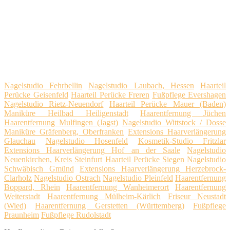
Nagelstudio Fehrbellin
Nagelstudio Laubach, Hessen
Haarteil
Perücke Geisenfeld
Haarteil Perücke Freren
Fußpflege Evershagen
Nagelstudio Rietz-Neuendorf
Haarteil Perücke Mauer (Baden)
Maniküre Heilbad Heiligenstadt
Haarentfernung Jüchen
Haarentfernung Mulfingen (Jagst)
Nagelstudio Wittstock / Dosse
Maniküre Gräfenberg, Oberfranken
Extensions Haarverlängerung
Glauchau
Nagelstudio Hosenfeld
Kosmetik-Studio Fritzlar
Extensions Haarverlängerung Hof an der Saale
Nagelstudio
Neuenkirchen, Kreis Steinfurt
Haarteil Perücke Siegen
Nagelstudio
Schwäbisch Gmünd
Extensions Haarverlängerung Herzebrock-
Clarholz
Nagelstudio Ostrach
Nagelstudio Pleinfeld
Haarentfernung
Boppard, Rhein
Haarentfernung Wanheimerort
Haarentfernung
Weiterstadt
Haarentfernung Mülheim-Kärlich
Friseur Neustadt
(Wied)
Haarentfernung Gerstetten (Württemberg)
Fußpflege
Praunheim
Fußpflege Rudolstadt