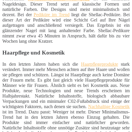
Nageldesign. Dieser Trend setzt auf klassische Formen und
natürliche Farben. Die Designs sind meist minimalistisch und
dezent. Bei der
Pediküre im Trend
liegt die Shellac-Pediküre. Bei
dieser Art der Pediküre wird eine Schicht Gel auf Ihre Nägel
aufgetragen und anschließend versiegelt. Das Ergebnis ist ein
glänzender Nagel mit lang anhaltender Farbe. Shellac-Pedikure
nimmt zwar etwa 45 Minuten in Anspruch, hält dafür bis zu vier
Wochen lang ohne Kratzer.
Haarpflege und Kosmetik
In den letzten Jahren haben sich die
Haarpflegeprodukte
stark
verändert. Immer mehr Menschen achten auf ihre Haare und wollen
sie pflegen und schützen. Längst ist Haarpflege auch keine Domäne
der Frauen mehr. Es gibt fast gleich viele Haarpflegeprodukte für
Männer wie für Frauen. Ähnlich sieht es bei Kosmetik aus. Neue
Produkte, neue Technologien und neue Trends erscheinen im
Halbjahrestakt. Natürliche Inhaltsstoffe, biologisch abbaubare
Verpackungen und ein minimaler C02-Fußabdruck sind einige der
wichtigsten Faktoren, nach denen sie suchen.
Nachhaltige Kosmetik
ist im Trend. Dazu passt: Weniger ist mehr. Dieser Minimalismus-
Trend hat in den letzten Jahren ebenso Einzug gehalten. Die
Produkte sind immer einfacher und natürlicher geworden.
Natürliche Inhaltsstoffe ohne unnötige Zusätze sind heutzutage sehr