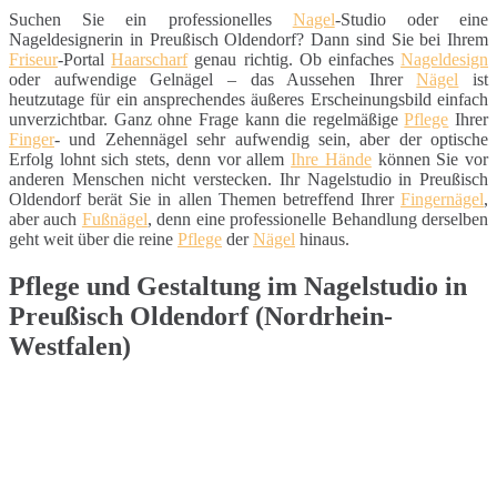
Suchen Sie ein professionelles
Nagel
-Studio oder eine
Nageldesignerin in Preußisch Oldendorf? Dann sind Sie bei Ihrem
Friseur
-Portal
Haarscharf
genau richtig. Ob einfaches
Nageldesign
oder aufwendige Gelnägel – das Aussehen Ihrer
Nägel
ist
heutzutage für ein ansprechendes äußeres Erscheinungsbild einfach
unverzichtbar. Ganz ohne Frage kann die regelmäßige
Pflege
Ihrer
Finger
- und Zehennägel sehr aufwendig sein, aber der optische
Erfolg lohnt sich stets, denn vor allem
Ihre Hände
können Sie vor
anderen Menschen nicht verstecken. Ihr Nagelstudio in Preußisch
Oldendorf berät Sie in allen Themen betreffend Ihrer
Fingernägel
,
aber auch
Fußnägel
, denn eine professionelle Behandlung derselben
geht weit über die reine
Pflege
der
Nägel
hinaus.
Pflege und Gestaltung im Nagelstudio in
Preußisch Oldendorf (Nordrhein-
Westfalen)