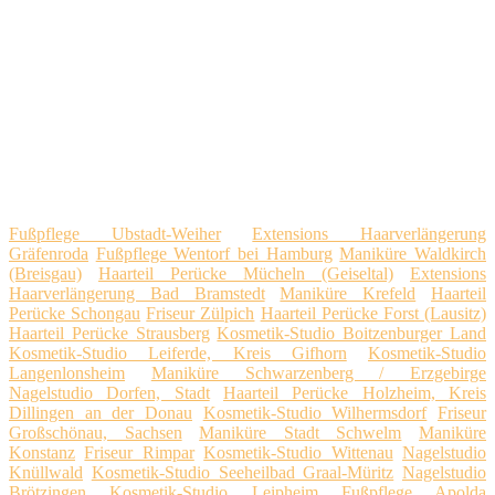
Fußpflege Ubstadt-Weiher
Extensions Haarverlängerung
Gräfenroda
Fußpflege Wentorf bei Hamburg
Maniküre Waldkirch
(Breisgau)
Haarteil Perücke Mücheln (Geiseltal)
Extensions
Haarverlängerung Bad Bramstedt
Maniküre Krefeld
Haarteil
Perücke Schongau
Friseur Zülpich
Haarteil Perücke Forst (Lausitz)
Haarteil Perücke Strausberg
Kosmetik-Studio Boitzenburger Land
Kosmetik-Studio Leiferde, Kreis Gifhorn
Kosmetik-Studio
Langenlonsheim
Maniküre Schwarzenberg / Erzgebirge
Nagelstudio Dorfen, Stadt
Haarteil Perücke Holzheim, Kreis
Dillingen an der Donau
Kosmetik-Studio Wilhermsdorf
Friseur
Großschönau, Sachsen
Maniküre Stadt Schwelm
Maniküre
Konstanz
Friseur Rimpar
Kosmetik-Studio Wittenau
Nagelstudio
Knüllwald
Kosmetik-Studio Seeheilbad Graal-Müritz
Nagelstudio
Brötzingen
Kosmetik-Studio Leipheim
Fußpflege Apolda