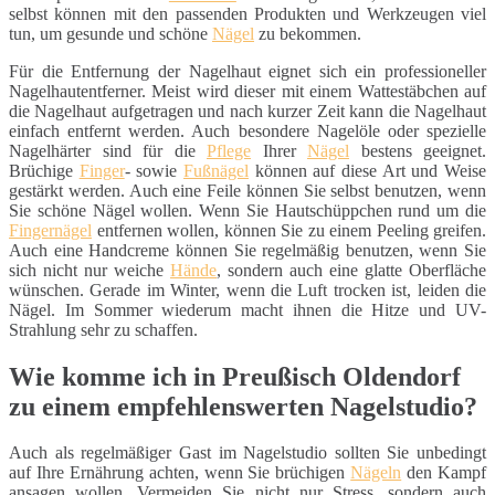
selbst können mit den passenden Produkten und Werkzeugen viel
tun, um gesunde und schöne
Nägel
zu bekommen.
Für die Entfernung der Nagelhaut eignet sich ein professioneller
Nagelhautentferner. Meist wird dieser mit einem Wattestäbchen auf
die Nagelhaut aufgetragen und nach kurzer Zeit kann die Nagelhaut
einfach entfernt werden. Auch besondere Nagelöle oder spezielle
Nagelhärter sind für die
Pflege
Ihrer
Nägel
bestens geeignet.
Brüchige
Finger
- sowie
Fußnägel
können auf diese Art und Weise
gestärkt werden. Auch eine Feile können Sie selbst benutzen, wenn
Sie schöne Nägel wollen. Wenn Sie Hautschüppchen rund um die
Fingernägel
entfernen wollen, können Sie zu einem Peeling greifen.
Auch eine Handcreme können Sie regelmäßig benutzen, wenn Sie
sich nicht nur weiche
Hände
, sondern auch eine glatte Oberfläche
wünschen. Gerade im Winter, wenn die Luft trocken ist, leiden die
Nägel. Im Sommer wiederum macht ihnen die Hitze und UV-
Strahlung sehr zu schaffen.
Wie komme ich in Preußisch Oldendorf
zu einem empfehlenswerten Nagelstudio?
Auch als regelmäßiger Gast im Nagelstudio sollten Sie unbedingt
auf Ihre Ernährung achten, wenn Sie brüchigen
Nägeln
den Kampf
ansagen wollen. Vermeiden Sie nicht nur Stress, sondern auch