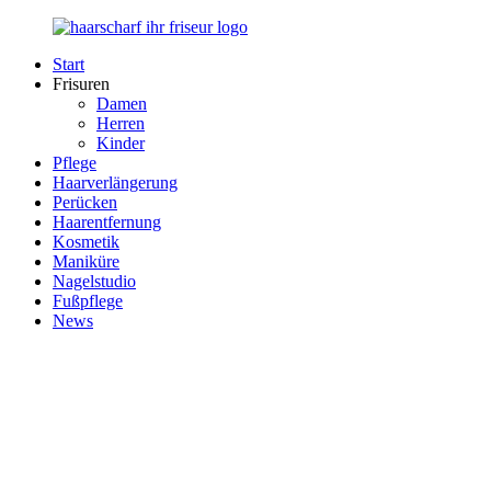
Zurück
zum
Start
Inhalt
Haarscharf
Ihr
Frisuren
–
Haar
Damen
Ihr
in
Herren
Frisör
besten
Kinder
Händen
Pflege
Haarverlängerung
Perücken
Haarentfernung
Kosmetik
Maniküre
Nagelstudio
Fußpflege
News