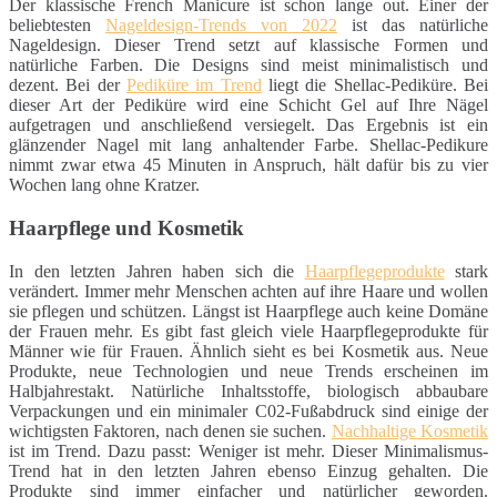
Der klassische French Manicure ist schon lange out. Einer der
beliebtesten
Nageldesign-Trends von 2022
ist das natürliche
Nageldesign. Dieser Trend setzt auf klassische Formen und
natürliche Farben. Die Designs sind meist minimalistisch und
dezent. Bei der
Pediküre im Trend
liegt die Shellac-Pediküre. Bei
dieser Art der Pediküre wird eine Schicht Gel auf Ihre Nägel
aufgetragen und anschließend versiegelt. Das Ergebnis ist ein
glänzender Nagel mit lang anhaltender Farbe. Shellac-Pedikure
nimmt zwar etwa 45 Minuten in Anspruch, hält dafür bis zu vier
Wochen lang ohne Kratzer.
Haarpflege und Kosmetik
In den letzten Jahren haben sich die
Haarpflegeprodukte
stark
verändert. Immer mehr Menschen achten auf ihre Haare und wollen
sie pflegen und schützen. Längst ist Haarpflege auch keine Domäne
der Frauen mehr. Es gibt fast gleich viele Haarpflegeprodukte für
Männer wie für Frauen. Ähnlich sieht es bei Kosmetik aus. Neue
Produkte, neue Technologien und neue Trends erscheinen im
Halbjahrestakt. Natürliche Inhaltsstoffe, biologisch abbaubare
Verpackungen und ein minimaler C02-Fußabdruck sind einige der
wichtigsten Faktoren, nach denen sie suchen.
Nachhaltige Kosmetik
ist im Trend. Dazu passt: Weniger ist mehr. Dieser Minimalismus-
Trend hat in den letzten Jahren ebenso Einzug gehalten. Die
Produkte sind immer einfacher und natürlicher geworden.