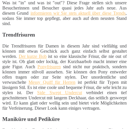
Was ist "in" und was ist "out"? Diese Frage stellen sich unsere
Besucherinnen und Besucher quasi jedes Jahr aufs neue. Aus
diesem Grund
informieren wir Sie stets aktuell über diese Trends
,
sodass Sie immer top gepflegt, aber auch auf dem neusten Stand
sind.
Trendfrisuren
Die Trendfrisuren für Damen in diesem Jahr sind vielfältig und
können mit etwas Geschick auch ganz einfach selbst gestaltet
werden.
Der kurze Bob
ist so eine klassische Frisur, die nie out of
style ist. Ob glatt oder lockig, der Kurzhaarbob macht immer eine
gute Figur. Auch
Ponyfrisuren
sind nicht nur praktisch, sondern
können immer stilvoll aussehen. Sie können den Pony entweder
offen tragen oder zur Seite stylen. Der unordentliche und
verwuschelte
Messy Quiff für Herren
ist perfekt für Typen mit
lässigem Stil. Es ist eine coole und bequeme Frisur, die sehr leicht zu
stylen ist. Der
Side Swept Undercut
verbindet einen tief
geschnittenen Undercut mit langem Deckhaar, das seitlich gesweept
wird. Er kann glatt oder wellig sein und bietet viele Möglichkeiten
für Verfeinerung. Dieser Look kann einiges vertragen.
Maniküre und Pediküre