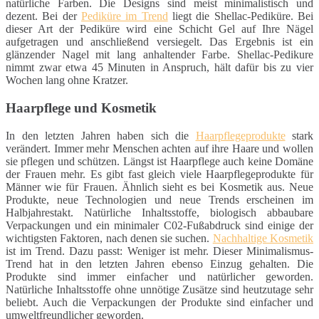
natürliche Farben. Die Designs sind meist minimalistisch und
dezent. Bei der
Pediküre im Trend
liegt die Shellac-Pediküre. Bei
dieser Art der Pediküre wird eine Schicht Gel auf Ihre Nägel
aufgetragen und anschließend versiegelt. Das Ergebnis ist ein
glänzender Nagel mit lang anhaltender Farbe. Shellac-Pedikure
nimmt zwar etwa 45 Minuten in Anspruch, hält dafür bis zu vier
Wochen lang ohne Kratzer.
Haarpflege und Kosmetik
In den letzten Jahren haben sich die
Haarpflegeprodukte
stark
verändert. Immer mehr Menschen achten auf ihre Haare und wollen
sie pflegen und schützen. Längst ist Haarpflege auch keine Domäne
der Frauen mehr. Es gibt fast gleich viele Haarpflegeprodukte für
Männer wie für Frauen. Ähnlich sieht es bei Kosmetik aus. Neue
Produkte, neue Technologien und neue Trends erscheinen im
Halbjahrestakt. Natürliche Inhaltsstoffe, biologisch abbaubare
Verpackungen und ein minimaler C02-Fußabdruck sind einige der
wichtigsten Faktoren, nach denen sie suchen.
Nachhaltige Kosmetik
ist im Trend. Dazu passt: Weniger ist mehr. Dieser Minimalismus-
Trend hat in den letzten Jahren ebenso Einzug gehalten. Die
Produkte sind immer einfacher und natürlicher geworden.
Natürliche Inhaltsstoffe ohne unnötige Zusätze sind heutzutage sehr
beliebt. Auch die Verpackungen der Produkte sind einfacher und
umweltfreundlicher geworden.