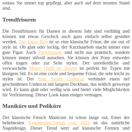
sodass Sie immer top gepflegt, aber auch auf dem neusten Stand
sind.
Trendfrisuren
Die Trendfrisuren für Damen in diesem Jahr sind vielfältig und
können mit etwas Geschick auch ganz einfach selbst gestaltet
werden.
Der kurze Bob
ist so eine klassische Frisur, die nie out of
style ist. Ob glatt oder lockig, der Kurzhaarbob macht immer eine
gute Figur. Auch
Ponyfrisuren
sind nicht nur praktisch, sondern
können immer stilvoll aussehen. Sie können den Pony entweder
offen tragen oder zur Seite stylen. Der unordentliche und
verwuschelte
Messy Quiff für Herren
ist perfekt für Typen mit
lässigem Stil. Es ist eine coole und bequeme Frisur, die sehr leicht zu
stylen ist. Der
Side Swept Undercut
verbindet einen tief
geschnittenen Undercut mit langem Deckhaar, das seitlich gesweept
wird. Er kann glatt oder wellig sein und bietet viele Möglichkeiten
für Verfeinerung. Dieser Look kann einiges vertragen.
Maniküre und Pediküre
Der klassische French Manicure ist schon lange out. Einer der
beliebtesten
Nageldesign-Trends von 2022
ist das natürliche
Nageldesign. Dieser Trend setzt auf klassische Formen und