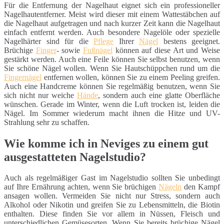
Für die Entfernung der Nagelhaut eignet sich ein professioneller
Nagelhautentferner. Meist wird dieser mit einem Wattestäbchen auf
die Nagelhaut aufgetragen und nach kurzer Zeit kann die Nagelhaut
einfach entfernt werden. Auch besondere Nagelöle oder spezielle
Nagelhärter sind für die
Pflege
Ihrer
Nägel
bestens geeignet.
Brüchige
Finger
- sowie
Fußnägel
können auf diese Art und Weise
gestärkt werden. Auch eine Feile können Sie selbst benutzen, wenn
Sie schöne Nägel wollen. Wenn Sie Hautschüppchen rund um die
Fingernägel
entfernen wollen, können Sie zu einem Peeling greifen.
Auch eine Handcreme können Sie regelmäßig benutzen, wenn Sie
sich nicht nur weiche
Hände
, sondern auch eine glatte Oberfläche
wünschen. Gerade im Winter, wenn die Luft trocken ist, leiden die
Nägel. Im Sommer wiederum macht ihnen die Hitze und UV-
Strahlung sehr zu schaffen.
Wie komme ich in Neviges zu einem gut
ausgestatteten Nagelstudio?
Auch als regelmäßiger Gast im Nagelstudio sollten Sie unbedingt
auf Ihre Ernährung achten, wenn Sie brüchigen
Nägeln
den Kampf
ansagen wollen. Vermeiden Sie nicht nur Stress, sondern auch
Alkohol oder Nikotin und greifen Sie zu Lebensmitteln, die Biotin
enthalten. Diese finden Sie vor allem in Nüssen, Fleisch und
unterschiedlichen Gemüsesorten. Wenn Sie bereits brüchige Nägel