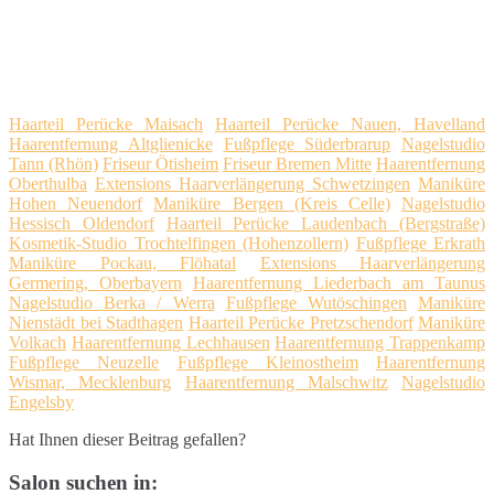
Haarteil Perücke Maisach
Haarteil Perücke Nauen, Havelland
Haarentfernung Altglienicke
Fußpflege Süderbrarup
Nagelstudio
Tann (Rhön)
Friseur Ötisheim
Friseur Bremen Mitte
Haarentfernung
Oberthulba
Extensions Haarverlängerung Schwetzingen
Maniküre
Hohen Neuendorf
Maniküre Bergen (Kreis Celle)
Nagelstudio
Hessisch Oldendorf
Haarteil Perücke Laudenbach (Bergstraße)
Kosmetik-Studio Trochtelfingen (Hohenzollern)
Fußpflege Erkrath
Maniküre Pockau, Flöhatal
Extensions Haarverlängerung
Germering, Oberbayern
Haarentfernung Liederbach am Taunus
Nagelstudio Berka / Werra
Fußpflege Wutöschingen
Maniküre
Nienstädt bei Stadthagen
Haarteil Perücke Pretzschendorf
Maniküre
Volkach
Haarentfernung Lechhausen
Haarentfernung Trappenkamp
Fußpflege Neuzelle
Fußpflege Kleinostheim
Haarentfernung
Wismar, Mecklenburg
Haarentfernung Malschwitz
Nagelstudio
Engelsby
Hat Ihnen dieser Beitrag gefallen?
Salon suchen in: