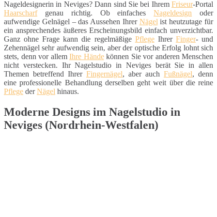
Nageldesignerin in Neviges? Dann sind Sie bei Ihrem
Friseur
-Portal
Haarscharf
genau richtig. Ob einfaches
Nageldesign
oder
aufwendige Gelnägel – das Aussehen Ihrer
Nägel
ist heutzutage für
ein ansprechendes äußeres Erscheinungsbild einfach unverzichtbar.
Ganz ohne Frage kann die regelmäßige
Pflege
Ihrer
Finger
- und
Zehennägel sehr aufwendig sein, aber der optische Erfolg lohnt sich
stets, denn vor allem
Ihre Hände
können Sie vor anderen Menschen
nicht verstecken. Ihr Nagelstudio in Neviges berät Sie in allen
Themen betreffend Ihrer
Fingernägel
, aber auch
Fußnägel
, denn
eine professionelle Behandlung derselben geht weit über die reine
Pflege
der
Nägel
hinaus.
Moderne Designs im Nagelstudio in
Neviges (Nordrhein-Westfalen)