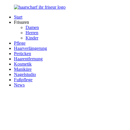
Zurück
zum
Start
Inhalt
Haarscharf
Ihr
Frisuren
–
Haar
Damen
Ihr
in
Herren
Frisör
besten
Kinder
Händen
Pflege
Haarverlängerung
Perücken
Haarentfernung
Kosmetik
Maniküre
Nagelstudio
Fußpflege
News