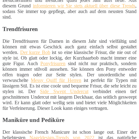
Besucherinnen und Besucher quasi jedes Jahr aufs neue. Aus
diesem Grund
informieren wir Sie stets aktuell über diese Trends
,
sodass Sie immer top gepflegt, aber auch auf dem neusten Stand
sind.
Trendfrisuren
Die Trendfrisuren für Damen in diesem Jahr sind vielfältig und
können mit etwas Geschick auch ganz einfach selbst gestaltet
werden.
Der kurze Bob
ist so eine klassische Frisur, die nie out of
style ist. Ob glatt oder lockig, der Kurzhaarbob macht immer eine
gute Figur. Auch
Ponyfrisuren
sind nicht nur praktisch, sondern
können immer stilvoll aussehen. Sie können den Pony entweder
offen tragen oder zur Seite stylen. Der unordentliche und
verwuschelte
Messy Quiff für Herren
ist perfekt für Typen mit
lässigem Stil. Es ist eine coole und bequeme Frisur, die sehr leicht zu
stylen ist. Der
Side Swept Undercut
verbindet einen tief
geschnittenen Undercut mit langem Deckhaar, das seitlich gesweept
wird. Er kann glatt oder wellig sein und bietet viele Möglichkeiten
für Verfeinerung. Dieser Look kann einiges vertragen.
Maniküre und Pediküre
Der klassische French Manicure ist schon lange out. Einer der
beliebtesten
Nageldesign-Trends von 2022
ist das natürliche