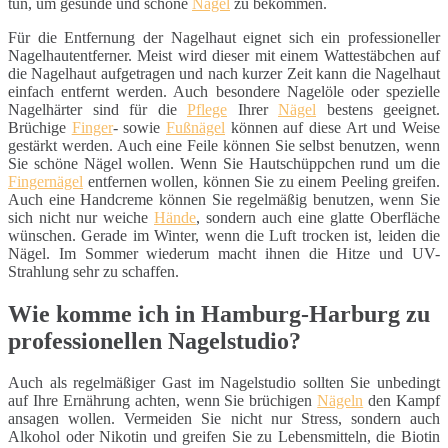
tun, um gesunde und schöne
Nägel
zu bekommen.
Für die Entfernung der Nagelhaut eignet sich ein professioneller
Nagelhautentferner. Meist wird dieser mit einem Wattestäbchen auf
die Nagelhaut aufgetragen und nach kurzer Zeit kann die Nagelhaut
einfach entfernt werden. Auch besondere Nagelöle oder spezielle
Nagelhärter sind für die
Pflege
Ihrer
Nägel
bestens geeignet.
Brüchige
Finger
- sowie
Fußnägel
können auf diese Art und Weise
gestärkt werden. Auch eine Feile können Sie selbst benutzen, wenn
Sie schöne Nägel wollen. Wenn Sie Hautschüppchen rund um die
Fingernägel
entfernen wollen, können Sie zu einem Peeling greifen.
Auch eine Handcreme können Sie regelmäßig benutzen, wenn Sie
sich nicht nur weiche
Hände
, sondern auch eine glatte Oberfläche
wünschen. Gerade im Winter, wenn die Luft trocken ist, leiden die
Nägel. Im Sommer wiederum macht ihnen die Hitze und UV-
Strahlung sehr zu schaffen.
Wie komme ich in Hamburg-Harburg zu
professionellen Nagelstudio?
Auch als regelmäßiger Gast im Nagelstudio sollten Sie unbedingt
auf Ihre Ernährung achten, wenn Sie brüchigen
Nägeln
den Kampf
ansagen wollen. Vermeiden Sie nicht nur Stress, sondern auch
Alkohol oder Nikotin und greifen Sie zu Lebensmitteln, die Biotin