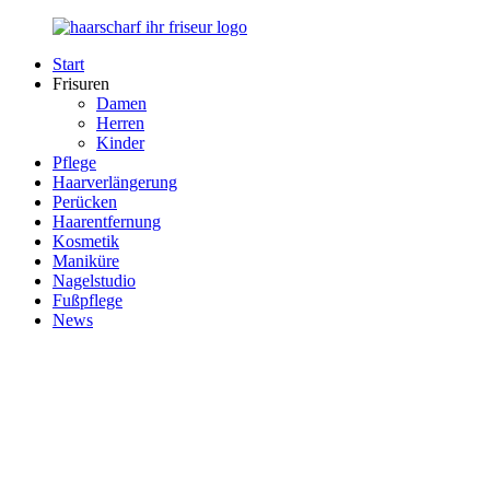
Zurück
zum
Start
Inhalt
Haarscharf
Ihr
Frisuren
–
Haar
Damen
Ihr
in
Herren
Frisör
besten
Kinder
Händen
Pflege
Haarverlängerung
Perücken
Haarentfernung
Kosmetik
Maniküre
Nagelstudio
Fußpflege
News