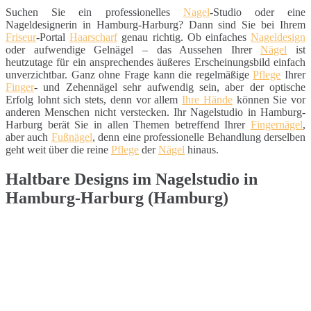
Suchen Sie ein professionelles
Nagel
-Studio oder eine
Nageldesignerin in Hamburg-Harburg? Dann sind Sie bei Ihrem
Friseur
-Portal
Haarscharf
genau richtig. Ob einfaches
Nageldesign
oder aufwendige Gelnägel – das Aussehen Ihrer
Nägel
ist
heutzutage für ein ansprechendes äußeres Erscheinungsbild einfach
unverzichtbar. Ganz ohne Frage kann die regelmäßige
Pflege
Ihrer
Finger
- und Zehennägel sehr aufwendig sein, aber der optische
Erfolg lohnt sich stets, denn vor allem
Ihre Hände
können Sie vor
anderen Menschen nicht verstecken. Ihr Nagelstudio in Hamburg-
Harburg berät Sie in allen Themen betreffend Ihrer
Fingernägel
,
aber auch
Fußnägel
, denn eine professionelle Behandlung derselben
geht weit über die reine
Pflege
der
Nägel
hinaus.
Haltbare Designs im Nagelstudio in
Hamburg-Harburg (Hamburg)