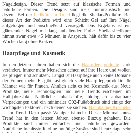
Nageldesign. Dieser Trend setzt auf klassische Formen und
natürliche Farben. Die Designs sind meist minimalistisch und
dezent. Bei der
Pediküre im Trend
liegt die Shellac-Pediküre. Bei
dieser Art der Pediküre wird eine Schicht Gel auf Ihre Nägel
aufgetragen und anschließend versiegelt. Das Ergebnis ist ein
glänzender Nagel mit lang anhaltender Farbe. Shellac-Pedikure
nimmt zwar etwa 45 Minuten in Anspruch, hält dafür bis zu vier
Wochen lang ohne Kratzer.
Haarpflege und Kosmetik
In den letzten Jahren haben sich die
Haarpflegeprodukte
stark
verändert. Immer mehr Menschen achten auf ihre Haare und wollen
sie pflegen und schützen. Längst ist Haarpflege auch keine Domäne
der Frauen mehr. Es gibt fast gleich viele Haarpflegeprodukte für
Männer wie für Frauen. Ähnlich sieht es bei Kosmetik aus. Neue
Produkte, neue Technologien und neue Trends erscheinen im
Halbjahrestakt. Natürliche Inhaltsstoffe, biologisch abbaubare
Verpackungen und ein minimaler C02-Fußabdruck sind einige der
wichtigsten Faktoren, nach denen sie suchen.
Nachhaltige Kosmetik
ist im Trend. Dazu passt: Weniger ist mehr. Dieser Minimalismus-
Trend hat in den letzten Jahren ebenso Einzug gehalten. Die
Produkte sind immer einfacher und natürlicher geworden.
Natürliche Inhaltsstoffe ohne unnötige Zusätze sind heutzutage sehr