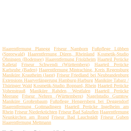
Haarentfernung Planegg
Friseur Namborn
Fußpflege Lübben
(Spreewald)
Haarentfernung Düren, Rheinland
Kosmetik-Studio
Öhningen (Bodensee)
Haarentfernung Friolzheim
Haarteil Perücke
Kalletal
Friseur Schwendi (Württemberg)
Haarteil Perücke
Karlsruhe (Baden)
Haarentfernung Mintraching, Kreis Regensburg
Maniküre Krautheim (Jagst)
Friseur Friedland bei Neubrandenburg
Extensions Haarverlängerung Hamburg-Harburg
Maniküre Tabarz /
Thüringer Wald
Kosmetik-Studio Boppard, Rhein
Haarteil Perücke
Vohenstrauß
Maniküre Rahden, Westfalen
Haarteil Perücke
Meerane
Friseur Nehren (Württemberg)
Nagelstudio Gumtow
Maniküre Großenbaum
Fußpflege Hengersberg bei Deggendorf
Haarentfernung Gottmadingen
Haarteil Perücke Ingelheim am
Rhein
Friseur Niederkrüchten
Friseur Bad Salzuflen
Haarentfernung
Neunkirchen am Brand
Friseur Bad Lauchstädt
Friseur Guben
Haarentfernung Mettmann