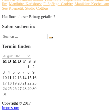
Ilm
Maniküre Karlshorst
Fußpflege Gorbitz
Maniküre Kochel am
See
Kosmetik-Studio Cottbus
Hat Ihnen dieser Beitrag gefallen?
Salon suchen in:
Suche
Suchen
nach:
Termin finden
M
D
M
D
F
S
S
1
2
3
4
5
6
7
8
9
10
11
12
13
14
15
16
17
18
19
20
21
22
23
24
25
26
27
28
29
30
31
Copyright © 2017
Impressum