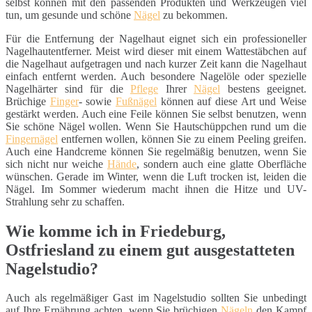
selbst können mit den passenden Produkten und Werkzeugen viel
tun, um gesunde und schöne
Nägel
zu bekommen.
Für die Entfernung der Nagelhaut eignet sich ein professioneller
Nagelhautentferner. Meist wird dieser mit einem Wattestäbchen auf
die Nagelhaut aufgetragen und nach kurzer Zeit kann die Nagelhaut
einfach entfernt werden. Auch besondere Nagelöle oder spezielle
Nagelhärter sind für die
Pflege
Ihrer
Nägel
bestens geeignet.
Brüchige
Finger
- sowie
Fußnägel
können auf diese Art und Weise
gestärkt werden. Auch eine Feile können Sie selbst benutzen, wenn
Sie schöne Nägel wollen. Wenn Sie Hautschüppchen rund um die
Fingernägel
entfernen wollen, können Sie zu einem Peeling greifen.
Auch eine Handcreme können Sie regelmäßig benutzen, wenn Sie
sich nicht nur weiche
Hände
, sondern auch eine glatte Oberfläche
wünschen. Gerade im Winter, wenn die Luft trocken ist, leiden die
Nägel. Im Sommer wiederum macht ihnen die Hitze und UV-
Strahlung sehr zu schaffen.
Wie komme ich in Friedeburg,
Ostfriesland zu einem gut ausgestatteten
Nagelstudio?
Auch als regelmäßiger Gast im Nagelstudio sollten Sie unbedingt
auf Ihre Ernährung achten, wenn Sie brüchigen
Nägeln
den Kampf