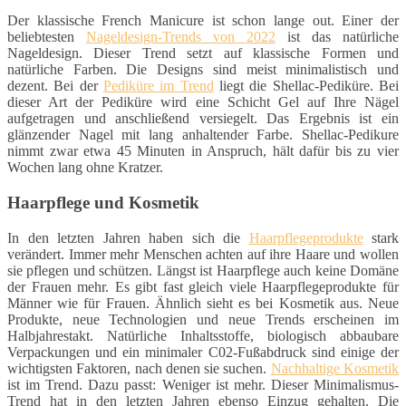
Der klassische French Manicure ist schon lange out. Einer der
beliebtesten
Nageldesign-Trends von 2022
ist das natürliche
Nageldesign. Dieser Trend setzt auf klassische Formen und
natürliche Farben. Die Designs sind meist minimalistisch und
dezent. Bei der
Pediküre im Trend
liegt die Shellac-Pediküre. Bei
dieser Art der Pediküre wird eine Schicht Gel auf Ihre Nägel
aufgetragen und anschließend versiegelt. Das Ergebnis ist ein
glänzender Nagel mit lang anhaltender Farbe. Shellac-Pedikure
nimmt zwar etwa 45 Minuten in Anspruch, hält dafür bis zu vier
Wochen lang ohne Kratzer.
Haarpflege und Kosmetik
In den letzten Jahren haben sich die
Haarpflegeprodukte
stark
verändert. Immer mehr Menschen achten auf ihre Haare und wollen
sie pflegen und schützen. Längst ist Haarpflege auch keine Domäne
der Frauen mehr. Es gibt fast gleich viele Haarpflegeprodukte für
Männer wie für Frauen. Ähnlich sieht es bei Kosmetik aus. Neue
Produkte, neue Technologien und neue Trends erscheinen im
Halbjahrestakt. Natürliche Inhaltsstoffe, biologisch abbaubare
Verpackungen und ein minimaler C02-Fußabdruck sind einige der
wichtigsten Faktoren, nach denen sie suchen.
Nachhaltige Kosmetik
ist im Trend. Dazu passt: Weniger ist mehr. Dieser Minimalismus-
Trend hat in den letzten Jahren ebenso Einzug gehalten. Die