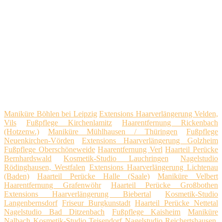
Maniküre Böhlen bei Leipzig
Extensions Haarverlängerung Velden,
Vils
Fußpflege Kirchenlamitz
Haarentfernung Rickenbach
(Hotzenw.)
Maniküre Mühlhausen / Thüringen
Fußpflege
Neuenkirchen-Vörden
Extensions Haarverlängerung Golzheim
Fußpflege Oberschöneweide
Haarentfernung Verl
Haarteil Perücke
Bernhardswald
Kosmetik-Studio Lauchringen
Nagelstudio
Rödinghausen, Westfalen
Extensions Haarverlängerung Lichtenau
(Baden)
Haarteil Perücke Halle (Saale)
Maniküre Velbert
Haarentfernung Grafenwöhr
Haarteil Perücke Großbothen
Extensions Haarverlängerung Biebertal
Kosmetik-Studio
Langenbernsdorf
Friseur Burgkunstadt
Haarteil Perücke Nettetal
Nagelstudio Bad Ditzenbach
Fußpflege Kaisheim
Maniküre
Nalbach
Kosmetik-Studio Teisendorf
Nagelstudio Reichertshausen,