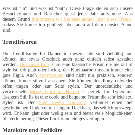
Was ist "in" und was ist "out"? Diese Frage stellen sich unsere
Besucherinnen und Besucher quasi jedes Jahr aufs neue. Aus
diesem Grund
informieren wir Sie stets aktuell über diese Trends
,
sodass Sie immer top gepflegt, aber auch auf dem neusten Stand
sind.
Trendfrisuren
Die Trendfrisuren für Damen in diesem Jahr sind vielfältig und
können mit etwas Geschick auch ganz einfach selbst gestaltet
werden.
Der kurze Bob
ist so eine klassische Frisur, die nie out of
style ist. Ob glatt oder lockig, der Kurzhaarbob macht immer eine
gute Figur. Auch
Ponyfrisuren
sind nicht nur praktisch, sondern
können immer stilvoll aussehen. Sie können den Pony entweder
offen tragen oder zur Seite stylen. Der unordentliche und
verwuschelte
Messy Quiff für Herren
ist perfekt für Typen mit
lässigem Stil. Es ist eine coole und bequeme Frisur, die sehr leicht zu
stylen ist. Der
Side Swept Undercut
verbindet einen tief
geschnittenen Undercut mit langem Deckhaar, das seitlich gesweept
wird. Er kann glatt oder wellig sein und bietet viele Möglichkeiten
für Verfeinerung. Dieser Look kann einiges vertragen.
Maniküre und Pediküre