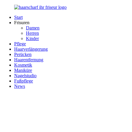
Zurück
zum
Start
Inhalt
Haarscharf
Ihr
Frisuren
–
Haar
Damen
Ihr
in
Herren
Frisör
besten
Kinder
Händen
Pflege
Haarverlängerung
Perücken
Haarentfernung
Kosmetik
Maniküre
Nagelstudio
Fußpflege
News