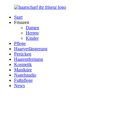
Zurück
zum
Start
Inhalt
Haarscharf
Ihr
Frisuren
–
Haar
Damen
Ihr
in
Herren
Frisör
besten
Kinder
Händen
Pflege
Haarverlängerung
Perücken
Haarentfernung
Kosmetik
Maniküre
Nagelstudio
Fußpflege
News