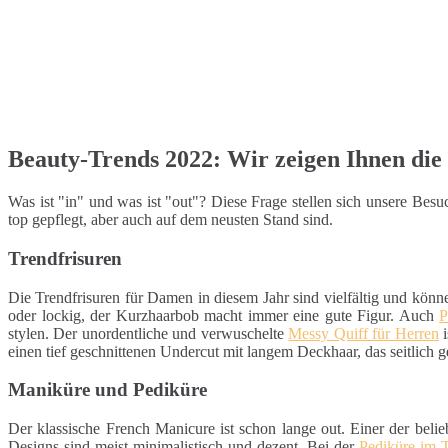
Beauty-Trends 2022: Wir zeigen Ihnen die 
Was ist "in" und was ist "out"? Diese Frage stellen sich unsere Be
top gepflegt, aber auch auf dem neusten Stand sind.
Trendfrisuren
Die Trendfrisuren für Damen in diesem Jahr sind vielfältig und könn
oder lockig, der Kurzhaarbob macht immer eine gute Figur. Auch
P
stylen. Der unordentliche und verwuschelte
Messy Quiff für Herren
i
einen tief geschnittenen Undercut mit langem Deckhaar, das seitlich g
Maniküre und Pediküre
Der klassische French Manicure ist schon lange out. Einer der belie
Designs sind meist minimalistisch und dezent. Bei der
Pediküre im 