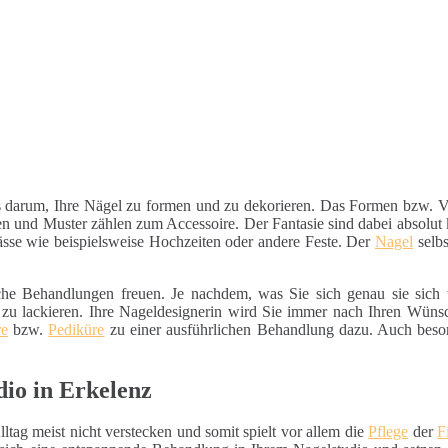
ts darum, Ihre Nägel zu formen und zu dekorieren. Das Formen bzw. Ve
len und Muster zählen zum Accessoire. Der Fantasie sind dabei absolut 
lässe wie beispielsweise Hochzeiten oder andere Feste. Der
Nagel
selbs
iche Behandlungen freuen. Je nachdem, was Sie sich genau sie sich 
u lackieren. Ihre Nageldesignerin wird Sie immer nach Ihren Wünsc
re
bzw.
Pediküre
zu einer ausführlichen Behandlung dazu. Auch beson
io in Erkelenz
ltag meist nicht verstecken und somit spielt vor allem die
Pflege
der
F