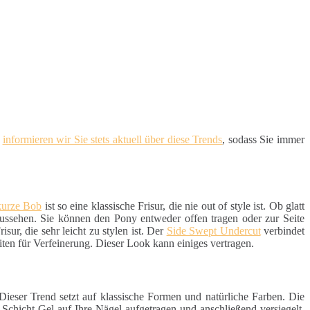
d
informieren wir Sie stets aktuell über diese Trends
, sodass Sie immer
kurze Bob
ist so eine klassische Frisur, die nie out of style ist. Ob glatt
aussehen. Sie können den Pony entweder offen tragen oder zur Seite
sur, die sehr leicht zu stylen ist. Der
Side Swept Undercut
verbindet
iten für Verfeinerung. Dieser Look kann einiges vertragen.
 Dieser Trend setzt auf klassische Formen und natürliche Farben. Die
e Schicht Gel auf Ihre Nägel aufgetragen und anschließend versiegelt.