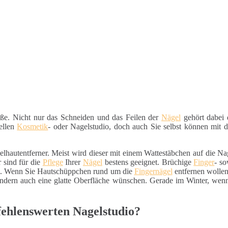
e. Nicht nur das Schneiden und das Feilen der
Nägel
gehört dabei 
nellen
Kosmetik
- oder Nagelstudio, doch auch Sie selbst können mit
gelhautentferner. Meist wird dieser mit einem Wattestäbchen auf die N
 sind für die
Pflege
Ihrer
Nägel
bestens geeignet. Brüchige
Finger
- s
en. Wenn Sie Hautschüppchen rund um die
Fingernägel
entfernen wollen
ondern auch eine glatte Oberfläche wünschen. Gerade im Winter, wen
ehlenswerten Nagelstudio?