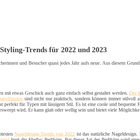
Styling-Trends für 2022 und 2023
sucherinnen und Besucher quasi jedes Jahr aufs neue. Aus diesem Grun
en mit etwas Geschick auch ganz einfach selbst gestaltet werden.
Der 
onyfrisuren
sind nicht nur praktisch, sondern können immer stilvoll 
st perfekt für Typen mit lässigem Stil. Es ist eine coole und bequeme Fri
esweept wird. Er kann glatt oder wellig sein und bietet viele Möglichke
btesten
Nageldesign-Trends von 2022
ist das natürliche Nageldesign.
Trend
liegt die Shellac-Pediküre. Bei dieser Art der Pediküre wird ein