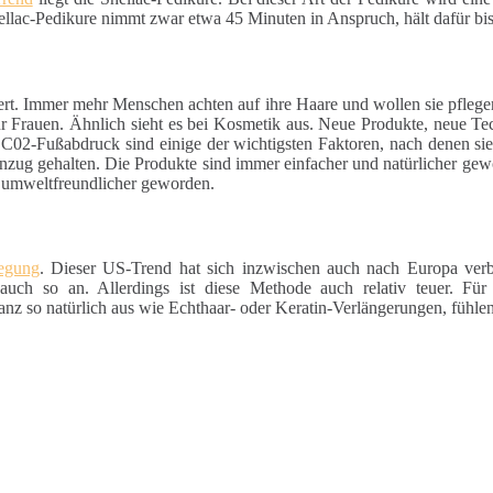
hellac-Pedikure nimmt zwar etwa 45 Minuten in Anspruch, hält dafür bi
ert. Immer mehr Menschen achten auf ihre Haare und wollen sie pfleg
für Frauen. Ähnlich sieht es bei Kosmetik aus. Neue Produkte, neue Te
 C02-Fußabdruck sind einige der wichtigsten Faktoren, nach denen si
nzug gehalten. Die Produkte sind immer einfacher und natürlicher gewo
d umweltfreundlicher geworden.
wegung
. Dieser US-Trend hat sich inzwischen auch nach Europa verb
auch so an. Allerdings ist diese Methode auch relativ teuer. Für
z so natürlich aus wie Echthaar- oder Keratin-Verlängerungen, fühlen