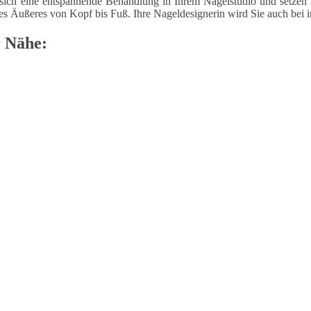
sich eine entspannende Behandlung in Ihrem Nagelstudio und setzen 
tes Äußeres von Kopf bis Fuß. Ihre Nageldesignerin wird Sie auch bei i
r Nähe: