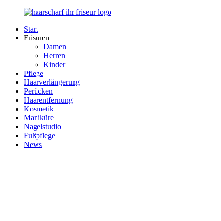
Zurück
zum
Start
Inhalt
Haarscharf
Ihr
Frisuren
–
Haar
Damen
Ihr
in
Herren
Frisör
besten
Kinder
Händen
Pflege
Haarverlängerung
Perücken
Haarentfernung
Kosmetik
Maniküre
Nagelstudio
Fußpflege
News