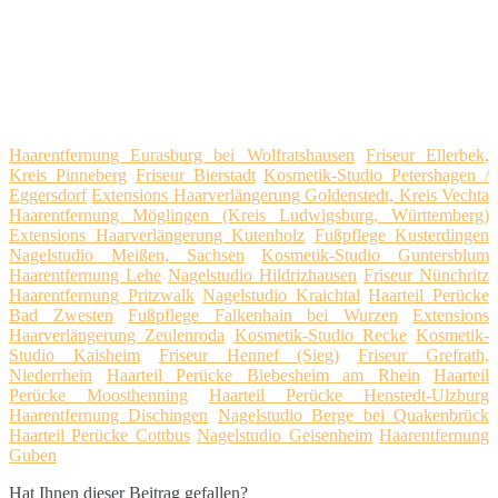
Haarentfernung Eurasburg bei Wolfratshausen
Friseur Ellerbek,
Kreis Pinneberg
Friseur Bierstadt
Kosmetik-Studio Petershagen /
Eggersdorf
Extensions Haarverlängerung Goldenstedt, Kreis Vechta
Haarentfernung Möglingen (Kreis Ludwigsburg, Württemberg)
Extensions Haarverlängerung Kutenholz
Fußpflege Kusterdingen
Nagelstudio Meißen, Sachsen
Kosmetik-Studio Guntersblum
Haarentfernung Lehe
Nagelstudio Hildrizhausen
Friseur Nünchritz
Haarentfernung Pritzwalk
Nagelstudio Kraichtal
Haarteil Perücke
Bad Zwesten
Fußpflege Falkenhain bei Wurzen
Extensions
Haarverlängerung Zeulenroda
Kosmetik-Studio Recke
Kosmetik-
Studio Kaisheim
Friseur Hennef (Sieg)
Friseur Grefrath,
Niederrhein
Haarteil Perücke Biebesheim am Rhein
Haarteil
Perücke Moosthenning
Haarteil Perücke Henstedt-Ulzburg
Haarentfernung Dischingen
Nagelstudio Berge bei Quakenbrück
Haarteil Perücke Cottbus
Nagelstudio Geisenheim
Haarentfernung
Guben
Hat Ihnen dieser Beitrag gefallen?