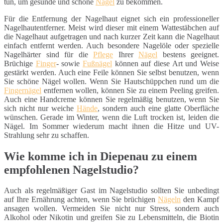
tun, um gesunde und schöne
Nägel
zu bekommen.
Für die Entfernung der Nagelhaut eignet sich ein professioneller
Nagelhautentferner. Meist wird dieser mit einem Wattestäbchen auf
die Nagelhaut aufgetragen und nach kurzer Zeit kann die Nagelhaut
einfach entfernt werden. Auch besondere Nagelöle oder spezielle
Nagelhärter sind für die
Pflege
Ihrer
Nägel
bestens geeignet.
Brüchige
Finger
- sowie
Fußnägel
können auf diese Art und Weise
gestärkt werden. Auch eine Feile können Sie selbst benutzen, wenn
Sie schöne Nägel wollen. Wenn Sie Hautschüppchen rund um die
Fingernägel
entfernen wollen, können Sie zu einem Peeling greifen.
Auch eine Handcreme können Sie regelmäßig benutzen, wenn Sie
sich nicht nur weiche
Hände
, sondern auch eine glatte Oberfläche
wünschen. Gerade im Winter, wenn die Luft trocken ist, leiden die
Nägel. Im Sommer wiederum macht ihnen die Hitze und UV-
Strahlung sehr zu schaffen.
Wie komme ich in Diepenau zu einem
empfohlenen Nagelstudio?
Auch als regelmäßiger Gast im Nagelstudio sollten Sie unbedingt
auf Ihre Ernährung achten, wenn Sie brüchigen
Nägeln
den Kampf
ansagen wollen. Vermeiden Sie nicht nur Stress, sondern auch
Alkohol oder Nikotin und greifen Sie zu Lebensmitteln, die Biotin