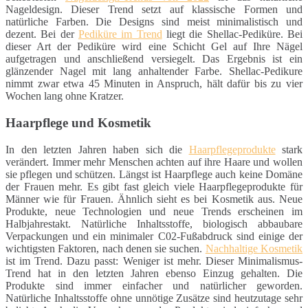
Nageldesign. Dieser Trend setzt auf klassische Formen und
natürliche Farben. Die Designs sind meist minimalistisch und
dezent. Bei der
Pediküre im Trend
liegt die Shellac-Pediküre. Bei
dieser Art der Pediküre wird eine Schicht Gel auf Ihre Nägel
aufgetragen und anschließend versiegelt. Das Ergebnis ist ein
glänzender Nagel mit lang anhaltender Farbe. Shellac-Pedikure
nimmt zwar etwa 45 Minuten in Anspruch, hält dafür bis zu vier
Wochen lang ohne Kratzer.
Haarpflege und Kosmetik
In den letzten Jahren haben sich die
Haarpflegeprodukte
stark
verändert. Immer mehr Menschen achten auf ihre Haare und wollen
sie pflegen und schützen. Längst ist Haarpflege auch keine Domäne
der Frauen mehr. Es gibt fast gleich viele Haarpflegeprodukte für
Männer wie für Frauen. Ähnlich sieht es bei Kosmetik aus. Neue
Produkte, neue Technologien und neue Trends erscheinen im
Halbjahrestakt. Natürliche Inhaltsstoffe, biologisch abbaubare
Verpackungen und ein minimaler C02-Fußabdruck sind einige der
wichtigsten Faktoren, nach denen sie suchen.
Nachhaltige Kosmetik
ist im Trend. Dazu passt: Weniger ist mehr. Dieser Minimalismus-
Trend hat in den letzten Jahren ebenso Einzug gehalten. Die
Produkte sind immer einfacher und natürlicher geworden.
Natürliche Inhaltsstoffe ohne unnötige Zusätze sind heutzutage sehr