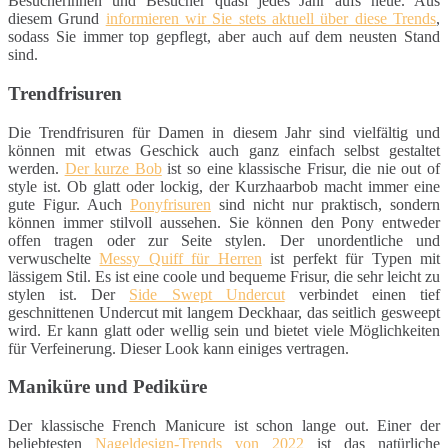
Besucherinnen und Besucher quasi jedes Jahr aufs neue. Aus
diesem Grund
informieren wir Sie stets aktuell über diese Trends
,
sodass Sie immer top gepflegt, aber auch auf dem neusten Stand
sind.
Trendfrisuren
Die Trendfrisuren für Damen in diesem Jahr sind vielfältig und
können mit etwas Geschick auch ganz einfach selbst gestaltet
werden.
Der kurze Bob
ist so eine klassische Frisur, die nie out of
style ist. Ob glatt oder lockig, der Kurzhaarbob macht immer eine
gute Figur. Auch
Ponyfrisuren
sind nicht nur praktisch, sondern
können immer stilvoll aussehen. Sie können den Pony entweder
offen tragen oder zur Seite stylen. Der unordentliche und
verwuschelte
Messy Quiff für Herren
ist perfekt für Typen mit
lässigem Stil. Es ist eine coole und bequeme Frisur, die sehr leicht zu
stylen ist. Der
Side Swept Undercut
verbindet einen tief
geschnittenen Undercut mit langem Deckhaar, das seitlich gesweept
wird. Er kann glatt oder wellig sein und bietet viele Möglichkeiten
für Verfeinerung. Dieser Look kann einiges vertragen.
Maniküre und Pediküre
Der klassische French Manicure ist schon lange out. Einer der
beliebtesten
Nageldesign-Trends von 2022
ist das natürliche