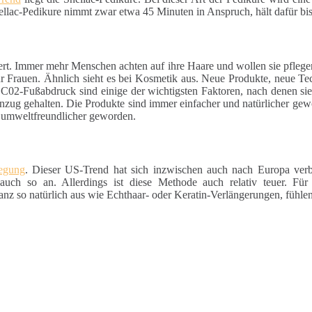
hellac-Pedikure nimmt zwar etwa 45 Minuten in Anspruch, hält dafür bi
ert. Immer mehr Menschen achten auf ihre Haare und wollen sie pfleg
für Frauen. Ähnlich sieht es bei Kosmetik aus. Neue Produkte, neue Te
 C02-Fußabdruck sind einige der wichtigsten Faktoren, nach denen si
nzug gehalten. Die Produkte sind immer einfacher und natürlicher gewo
d umweltfreundlicher geworden.
wegung
. Dieser US-Trend hat sich inzwischen auch nach Europa verb
auch so an. Allerdings ist diese Methode auch relativ teuer. Für
z so natürlich aus wie Echthaar- oder Keratin-Verlängerungen, fühlen