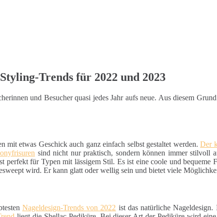
Styling-Trends für 2022 und 2023
sucherinnen und Besucher quasi jedes Jahr aufs neue. Aus diesem Grun
en mit etwas Geschick auch ganz einfach selbst gestaltet werden.
Der 
onyfrisuren
sind nicht nur praktisch, sondern können immer stilvoll 
st perfekt für Typen mit lässigem Stil. Es ist eine coole und bequeme Fri
esweept wird. Er kann glatt oder wellig sein und bietet viele Möglichke
btesten
Nageldesign-Trends von 2022
ist das natürliche Nageldesign.
Trend
liegt die Shellac-Pediküre. Bei dieser Art der Pediküre wird ein