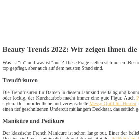
Beauty-Trends 2022: Wir zeigen Ihnen die 
Was ist "in" und was ist "out"? Diese Frage stellen sich unsere Be
top gepflegt, aber auch auf dem neusten Stand sind.
Trendfrisuren
Die Trendfrisuren für Damen in diesem Jahr sind vielfältig und könn
oder lockig, der Kurzhaarbob macht immer eine gute Figur. Auch
P
stylen. Der unordentliche und verwuschelte
Messy Quiff für Herren
i
einen tief geschnittenen Undercut mit langem Deckhaar, das seitlich g
Maniküre und Pediküre
Der klassische French Manicure ist schon lange out. Einer der belie
Designs sind meist minimalistisch und dezent. Bei der
Pediküre im 