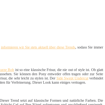
d
informieren wir Sie stets aktuell über diese Trends
, sodass Sie immer
kurze Bob
ist so eine klassische Frisur, die nie out of style ist. Ob glatt
aussehen. Sie können den Pony entweder offen tragen oder zur Seite
sur, die sehr leicht zu stylen ist. Der
Side Swept Undercut
verbindet
iten für Verfeinerung. Dieser Look kann einiges vertragen.
 Dieser Trend setzt auf klassische Formen und natürliche Farben. Die
e Schicht Gel auf Ihre Nägel aufgetragen und anschließend versiegelt.