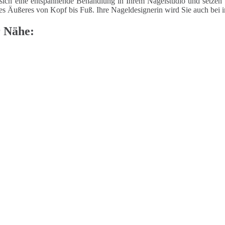
sich eine entspannende Behandlung in Ihrem Nagelstudio und setzen 
tes Äußeres von Kopf bis Fuß. Ihre Nageldesignerin wird Sie auch bei i
r Nähe: