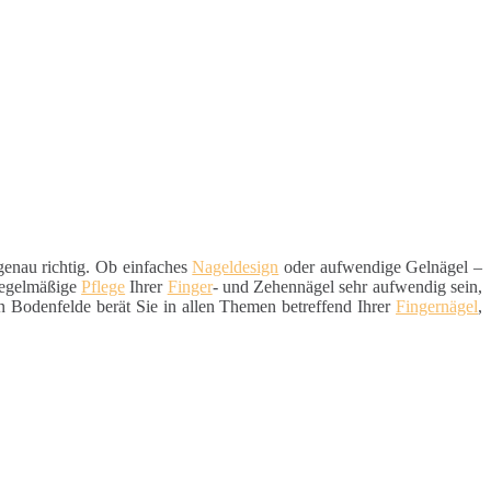
enau richtig. Ob einfaches
Nageldesign
oder aufwendige Gelnägel –
 regelmäßige
Pflege
Ihrer
Finger
- und Zehennägel sehr aufwendig sein,
n Bodenfelde berät Sie in allen Themen betreffend Ihrer
Fingernägel
,