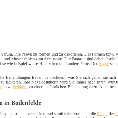
ts darum, Ihre Nägel zu formen und zu dekorieren. Das Formen bzw. Ve
len und Muster zählen zum Accessoire. Der Fantasie sind dabei absolut 
lässe wie beispielsweise Hochzeiten oder andere Feste. Der
Nagel
selbs
iche Behandlungen freuen. Je nachdem, was Sie sich genau sie sich 
u lackieren. Ihre Nageldesignerin wird Sie immer nach Ihren Wünsc
re
bzw.
Pediküre
zu einer ausführlichen Behandlung dazu. Auch beson
o in Bodenfelde
ltag meist nicht verstecken und somit spielt vor allem die
Pflege
der
F