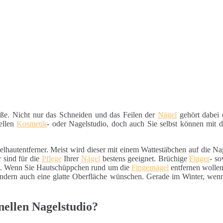
e. Nicht nur das Schneiden und das Feilen der
Nägel
gehört dabei 
nellen
Kosmetik
- oder Nagelstudio, doch auch Sie selbst können mit
gelhautentferner. Meist wird dieser mit einem Wattestäbchen auf die N
 sind für die
Pflege
Ihrer
Nägel
bestens geeignet. Brüchige
Finger
- s
en. Wenn Sie Hautschüppchen rund um die
Fingernägel
entfernen wollen
ondern auch eine glatte Oberfläche wünschen. Gerade im Winter, wen
nellen Nagelstudio?