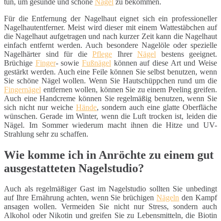
tun, um gesunde und schöne
Nägel
zu bekommen.
Für die Entfernung der Nagelhaut eignet sich ein professioneller
Nagelhautentferner. Meist wird dieser mit einem Wattestäbchen auf
die Nagelhaut aufgetragen und nach kurzer Zeit kann die Nagelhaut
einfach entfernt werden. Auch besondere Nagelöle oder spezielle
Nagelhärter sind für die
Pflege
Ihrer
Nägel
bestens geeignet.
Brüchige
Finger
- sowie
Fußnägel
können auf diese Art und Weise
gestärkt werden. Auch eine Feile können Sie selbst benutzen, wenn
Sie schöne Nägel wollen. Wenn Sie Hautschüppchen rund um die
Fingernägel
entfernen wollen, können Sie zu einem Peeling greifen.
Auch eine Handcreme können Sie regelmäßig benutzen, wenn Sie
sich nicht nur weiche
Hände
, sondern auch eine glatte Oberfläche
wünschen. Gerade im Winter, wenn die Luft trocken ist, leiden die
Nägel. Im Sommer wiederum macht ihnen die Hitze und UV-
Strahlung sehr zu schaffen.
Wie komme ich in Anröchte zu einem gut
ausgestatteten Nagelstudio?
Auch als regelmäßiger Gast im Nagelstudio sollten Sie unbedingt
auf Ihre Ernährung achten, wenn Sie brüchigen
Nägeln
den Kampf
ansagen wollen. Vermeiden Sie nicht nur Stress, sondern auch
Alkohol oder Nikotin und greifen Sie zu Lebensmitteln, die Biotin