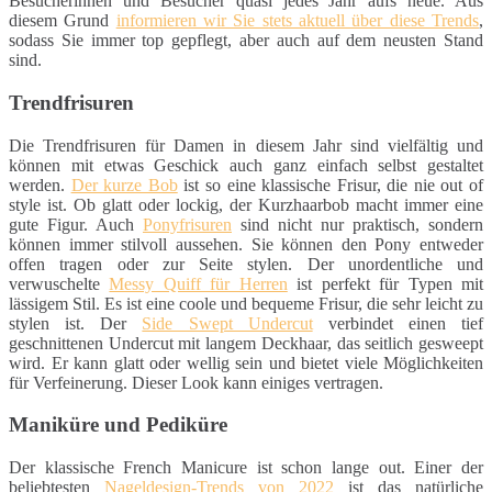
Besucherinnen und Besucher quasi jedes Jahr aufs neue. Aus
diesem Grund
informieren wir Sie stets aktuell über diese Trends
,
sodass Sie immer top gepflegt, aber auch auf dem neusten Stand
sind.
Trendfrisuren
Die Trendfrisuren für Damen in diesem Jahr sind vielfältig und
können mit etwas Geschick auch ganz einfach selbst gestaltet
werden.
Der kurze Bob
ist so eine klassische Frisur, die nie out of
style ist. Ob glatt oder lockig, der Kurzhaarbob macht immer eine
gute Figur. Auch
Ponyfrisuren
sind nicht nur praktisch, sondern
können immer stilvoll aussehen. Sie können den Pony entweder
offen tragen oder zur Seite stylen. Der unordentliche und
verwuschelte
Messy Quiff für Herren
ist perfekt für Typen mit
lässigem Stil. Es ist eine coole und bequeme Frisur, die sehr leicht zu
stylen ist. Der
Side Swept Undercut
verbindet einen tief
geschnittenen Undercut mit langem Deckhaar, das seitlich gesweept
wird. Er kann glatt oder wellig sein und bietet viele Möglichkeiten
für Verfeinerung. Dieser Look kann einiges vertragen.
Maniküre und Pediküre
Der klassische French Manicure ist schon lange out. Einer der
beliebtesten
Nageldesign-Trends von 2022
ist das natürliche