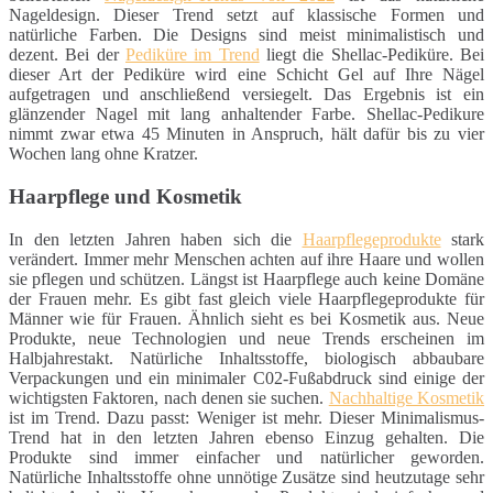
Nageldesign. Dieser Trend setzt auf klassische Formen und
natürliche Farben. Die Designs sind meist minimalistisch und
dezent. Bei der
Pediküre im Trend
liegt die Shellac-Pediküre. Bei
dieser Art der Pediküre wird eine Schicht Gel auf Ihre Nägel
aufgetragen und anschließend versiegelt. Das Ergebnis ist ein
glänzender Nagel mit lang anhaltender Farbe. Shellac-Pedikure
nimmt zwar etwa 45 Minuten in Anspruch, hält dafür bis zu vier
Wochen lang ohne Kratzer.
Haarpflege und Kosmetik
In den letzten Jahren haben sich die
Haarpflegeprodukte
stark
verändert. Immer mehr Menschen achten auf ihre Haare und wollen
sie pflegen und schützen. Längst ist Haarpflege auch keine Domäne
der Frauen mehr. Es gibt fast gleich viele Haarpflegeprodukte für
Männer wie für Frauen. Ähnlich sieht es bei Kosmetik aus. Neue
Produkte, neue Technologien und neue Trends erscheinen im
Halbjahrestakt. Natürliche Inhaltsstoffe, biologisch abbaubare
Verpackungen und ein minimaler C02-Fußabdruck sind einige der
wichtigsten Faktoren, nach denen sie suchen.
Nachhaltige Kosmetik
ist im Trend. Dazu passt: Weniger ist mehr. Dieser Minimalismus-
Trend hat in den letzten Jahren ebenso Einzug gehalten. Die
Produkte sind immer einfacher und natürlicher geworden.
Natürliche Inhaltsstoffe ohne unnötige Zusätze sind heutzutage sehr