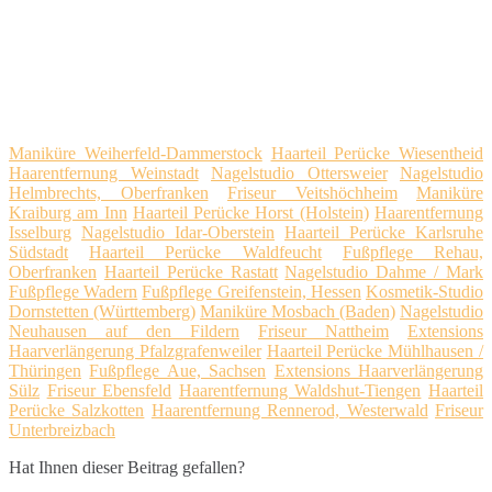
Maniküre Weiherfeld-Dammerstock
Haarteil Perücke Wiesentheid
Haarentfernung Weinstadt
Nagelstudio Ottersweier
Nagelstudio
Helmbrechts, Oberfranken
Friseur Veitshöchheim
Maniküre
Kraiburg am Inn
Haarteil Perücke Horst (Holstein)
Haarentfernung
Isselburg
Nagelstudio Idar-Oberstein
Haarteil Perücke Karlsruhe
Südstadt
Haarteil Perücke Waldfeucht
Fußpflege Rehau,
Oberfranken
Haarteil Perücke Rastatt
Nagelstudio Dahme / Mark
Fußpflege Wadern
Fußpflege Greifenstein, Hessen
Kosmetik-Studio
Dornstetten (Württemberg)
Maniküre Mosbach (Baden)
Nagelstudio
Neuhausen auf den Fildern
Friseur Nattheim
Extensions
Haarverlängerung Pfalzgrafenweiler
Haarteil Perücke Mühlhausen /
Thüringen
Fußpflege Aue, Sachsen
Extensions Haarverlängerung
Sülz
Friseur Ebensfeld
Haarentfernung Waldshut-Tiengen
Haarteil
Perücke Salzkotten
Haarentfernung Rennerod, Westerwald
Friseur
Unterbreizbach
Hat Ihnen dieser Beitrag gefallen?