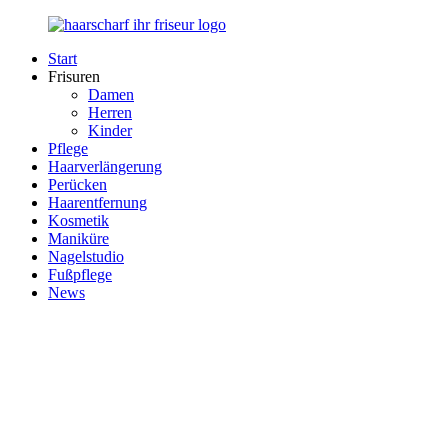
Zurück
zum
Start
Inhalt
Haarscharf
Ihr
Frisuren
–
Haar
Damen
Ihr
in
Herren
Frisör
besten
Kinder
Händen
Pflege
Haarverlängerung
Perücken
Haarentfernung
Kosmetik
Maniküre
Nagelstudio
Fußpflege
News