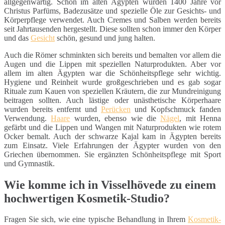
allgegenwärtig. Schon im alten Ägypten wurden 1400 Jahre vor
Christus Parfüms, Badezusätze und spezielle Öle zur Gesichts- und
Körperpflege verwendet. Auch Cremes und Salben werden bereits
seit Jahrtausenden hergestellt. Diese sollten schon immer den Körper
und das
Gesicht
schön, gesund und jung halten.
Auch die Römer schminkten sich bereits und bemalten vor allem die
Augen und die Lippen mit speziellen Naturprodukten. Aber vor
allem im alten Ägypten war die Schönheitspflege sehr wichtig.
Hygiene und Reinheit wurde großgeschrieben und es gab sogar
Rituale zum Kauen von speziellen Kräutern, die zur Mundreinigung
beitragen sollten. Auch lästige oder unästhetische Körperhaare
wurden bereits entfernt und
Perücken
und Kopfschmuck fanden
Verwendung.
Haare
wurden, ebenso wie die
Nägel
, mit Henna
gefärbt und die Lippen und Wangen mit Naturprodukten wie rotem
Ocker bemalt. Auch der schwarze Kajal kam in Ägypten bereits
zum Einsatz. Viele Erfahrungen der Ägypter wurden von den
Griechen übernommen. Sie ergänzten Schönheitspflege mit Sport
und Gymnastik.
Wie komme ich in Visselhövede zu einem
hochwertigen Kosmetik-Studio?
Fragen Sie sich, wie eine typische Behandlung in Ihrem
Kosmetik-