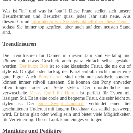
Was ist "in" und was ist "out"? Diese Frage stellen sich unsere
Besucherinnen und Besucher quasi jedes Jahr aufs neue. Aus
diesem Grund
informieren wir Sie stets aktuell über diese Trends
,
sodass Sie immer top gepflegt, aber auch auf dem neusten Stand
sind.
Trendfrisuren
Die Trendfrisuren für Damen in diesem Jahr sind vielfältig und
können mit etwas Geschick auch ganz einfach selbst gestaltet
werden.
Der kurze Bob
ist so eine klassische Frisur, die nie out of
style ist. Ob glatt oder lockig, der Kurzhaarbob macht immer eine
gute Figur. Auch
Ponyfrisuren
sind nicht nur praktisch, sondern
können immer stilvoll aussehen. Sie können den Pony entweder
offen tragen oder zur Seite stylen. Der unordentliche und
verwuschelte
Messy Quiff für Herren
ist perfekt für Typen mit
lässigem Stil. Es ist eine coole und bequeme Frisur, die sehr leicht zu
stylen ist. Der
Side Swept Undercut
verbindet einen tief
geschnittenen Undercut mit langem Deckhaar, das seitlich gesweept
wird. Er kann glatt oder wellig sein und bietet viele Möglichkeiten
für Verfeinerung. Dieser Look kann einiges vertragen.
Maniküre und Pediküre