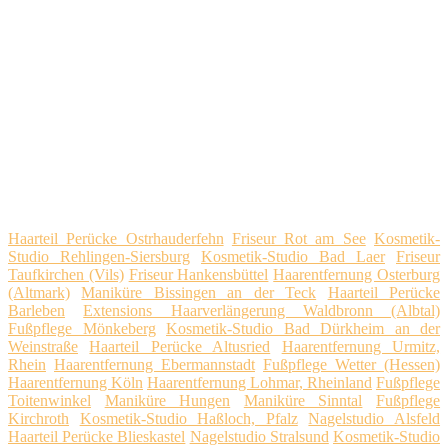
Haarteil Perücke Ostrhauderfehn
Friseur Rot am See
Kosmetik-
Studio Rehlingen-Siersburg
Kosmetik-Studio Bad Laer
Friseur
Taufkirchen (Vils)
Friseur Hankensbüttel
Haarentfernung Osterburg
(Altmark)
Maniküre Bissingen an der Teck
Haarteil Perücke
Barleben
Extensions Haarverlängerung Waldbronn (Albtal)
Fußpflege Mönkeberg
Kosmetik-Studio Bad Dürkheim an der
Weinstraße
Haarteil Perücke Altusried
Haarentfernung Urmitz,
Rhein
Haarentfernung Ebermannstadt
Fußpflege Wetter (Hessen)
Haarentfernung Köln
Haarentfernung Lohmar, Rheinland
Fußpflege
Toitenwinkel
Maniküre Hungen
Maniküre Sinntal
Fußpflege
Kirchroth
Kosmetik-Studio Haßloch, Pfalz
Nagelstudio Alsfeld
Haarteil Perücke Blieskastel
Nagelstudio Stralsund
Kosmetik-Studio