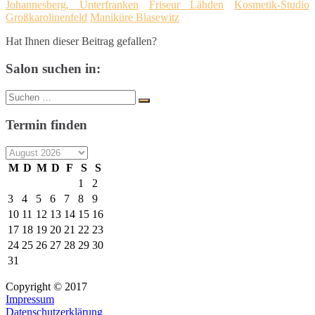
Johannesberg, Unterfranken
Friseur Lähden
Kosmetik-Studio
Großkarolinenfeld
Maniküre Blasewitz
Hat Ihnen dieser Beitrag gefallen?
Salon suchen in:
Suche
Suchen
nach:
Termin finden
M
D
M
D
F
S
S
1
2
3
4
5
6
7
8
9
10
11
12
13
14
15
16
17
18
19
20
21
22
23
24
25
26
27
28
29
30
31
Copyright © 2017
Impressum
Datenschutzerklärung