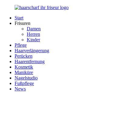
Zurück
zum
Start
Inhalt
Haarscharf
Ihr
Frisuren
–
Haar
Damen
Ihr
in
Herren
Frisör
besten
Kinder
Händen
Pflege
Haarverlängerung
Perücken
Haarentfernung
Kosmetik
Maniküre
Nagelstudio
Fußpflege
News