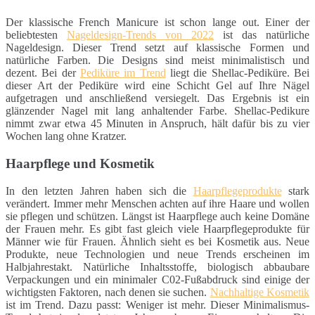
Der klassische French Manicure ist schon lange out. Einer der
beliebtesten
Nageldesign-Trends von 2022
ist das natürliche
Nageldesign. Dieser Trend setzt auf klassische Formen und
natürliche Farben. Die Designs sind meist minimalistisch und
dezent. Bei der
Pediküre im Trend
liegt die Shellac-Pediküre. Bei
dieser Art der Pediküre wird eine Schicht Gel auf Ihre Nägel
aufgetragen und anschließend versiegelt. Das Ergebnis ist ein
glänzender Nagel mit lang anhaltender Farbe. Shellac-Pedikure
nimmt zwar etwa 45 Minuten in Anspruch, hält dafür bis zu vier
Wochen lang ohne Kratzer.
Haarpflege und Kosmetik
In den letzten Jahren haben sich die
Haarpflegeprodukte
stark
verändert. Immer mehr Menschen achten auf ihre Haare und wollen
sie pflegen und schützen. Längst ist Haarpflege auch keine Domäne
der Frauen mehr. Es gibt fast gleich viele Haarpflegeprodukte für
Männer wie für Frauen. Ähnlich sieht es bei Kosmetik aus. Neue
Produkte, neue Technologien und neue Trends erscheinen im
Halbjahrestakt. Natürliche Inhaltsstoffe, biologisch abbaubare
Verpackungen und ein minimaler C02-Fußabdruck sind einige der
wichtigsten Faktoren, nach denen sie suchen.
Nachhaltige Kosmetik
ist im Trend. Dazu passt: Weniger ist mehr. Dieser Minimalismus-