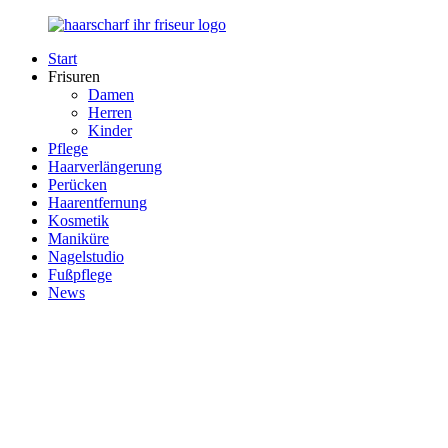
Zurück
zum
Start
Inhalt
Haarscharf
Ihr
Frisuren
–
Haar
Damen
Ihr
in
Herren
Frisör
besten
Kinder
Händen
Pflege
Haarverlängerung
Perücken
Haarentfernung
Kosmetik
Maniküre
Nagelstudio
Fußpflege
News