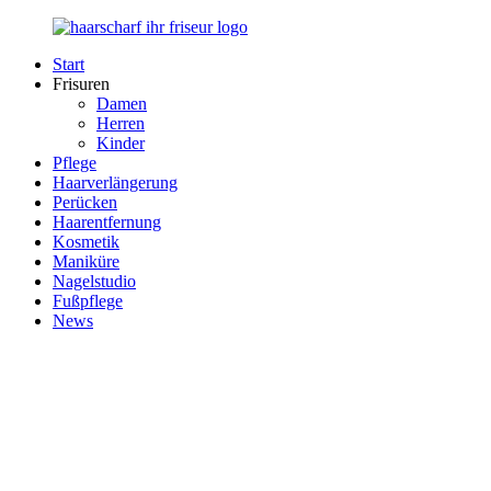
Zurück
zum
Start
Inhalt
Haarscharf
Ihr
Frisuren
–
Haar
Damen
Ihr
in
Herren
Frisör
besten
Kinder
Händen
Pflege
Haarverlängerung
Perücken
Haarentfernung
Kosmetik
Maniküre
Nagelstudio
Fußpflege
News