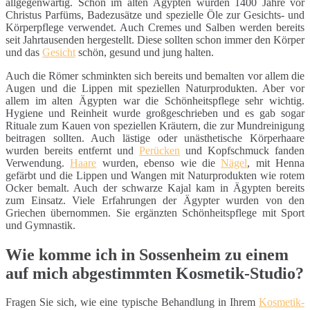
allgegenwärtig. Schon im alten Ägypten wurden 1400 Jahre vor
Christus Parfüms, Badezusätze und spezielle Öle zur Gesichts- und
Körperpflege verwendet. Auch Cremes und Salben werden bereits
seit Jahrtausenden hergestellt. Diese sollten schon immer den Körper
und das
Gesicht
schön, gesund und jung halten.
Auch die Römer schminkten sich bereits und bemalten vor allem die
Augen und die Lippen mit speziellen Naturprodukten. Aber vor
allem im alten Ägypten war die Schönheitspflege sehr wichtig.
Hygiene und Reinheit wurde großgeschrieben und es gab sogar
Rituale zum Kauen von speziellen Kräutern, die zur Mundreinigung
beitragen sollten. Auch lästige oder unästhetische Körperhaare
wurden bereits entfernt und
Perücken
und Kopfschmuck fanden
Verwendung.
Haare
wurden, ebenso wie die
Nägel
, mit Henna
gefärbt und die Lippen und Wangen mit Naturprodukten wie rotem
Ocker bemalt. Auch der schwarze Kajal kam in Ägypten bereits
zum Einsatz. Viele Erfahrungen der Ägypter wurden von den
Griechen übernommen. Sie ergänzten Schönheitspflege mit Sport
und Gymnastik.
Wie komme ich in Sossenheim zu einem
auf mich abgestimmten Kosmetik-Studio?
Fragen Sie sich, wie eine typische Behandlung in Ihrem
Kosmetik-