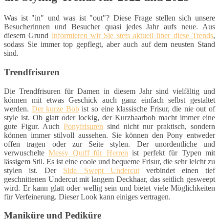
Was ist "in" und was ist "out"? Diese Frage stellen sich unsere
Besucherinnen und Besucher quasi jedes Jahr aufs neue. Aus
diesem Grund
informieren wir Sie stets aktuell über diese Trends
,
sodass Sie immer top gepflegt, aber auch auf dem neusten Stand
sind.
Trendfrisuren
Die Trendfrisuren für Damen in diesem Jahr sind vielfältig und
können mit etwas Geschick auch ganz einfach selbst gestaltet
werden.
Der kurze Bob
ist so eine klassische Frisur, die nie out of
style ist. Ob glatt oder lockig, der Kurzhaarbob macht immer eine
gute Figur. Auch
Ponyfrisuren
sind nicht nur praktisch, sondern
können immer stilvoll aussehen. Sie können den Pony entweder
offen tragen oder zur Seite stylen. Der unordentliche und
verwuschelte
Messy Quiff für Herren
ist perfekt für Typen mit
lässigem Stil. Es ist eine coole und bequeme Frisur, die sehr leicht zu
stylen ist. Der
Side Swept Undercut
verbindet einen tief
geschnittenen Undercut mit langem Deckhaar, das seitlich gesweept
wird. Er kann glatt oder wellig sein und bietet viele Möglichkeiten
für Verfeinerung. Dieser Look kann einiges vertragen.
Maniküre und Pediküre