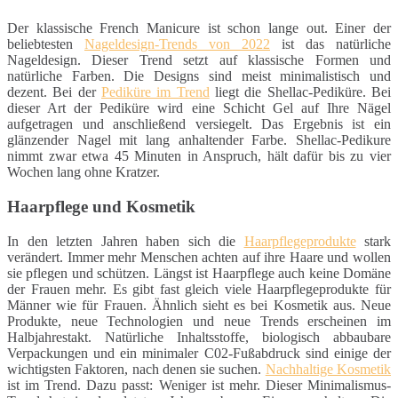
Der klassische French Manicure ist schon lange out. Einer der
beliebtesten
Nageldesign-Trends von 2022
ist das natürliche
Nageldesign. Dieser Trend setzt auf klassische Formen und
natürliche Farben. Die Designs sind meist minimalistisch und
dezent. Bei der
Pediküre im Trend
liegt die Shellac-Pediküre. Bei
dieser Art der Pediküre wird eine Schicht Gel auf Ihre Nägel
aufgetragen und anschließend versiegelt. Das Ergebnis ist ein
glänzender Nagel mit lang anhaltender Farbe. Shellac-Pedikure
nimmt zwar etwa 45 Minuten in Anspruch, hält dafür bis zu vier
Wochen lang ohne Kratzer.
Haarpflege und Kosmetik
In den letzten Jahren haben sich die
Haarpflegeprodukte
stark
verändert. Immer mehr Menschen achten auf ihre Haare und wollen
sie pflegen und schützen. Längst ist Haarpflege auch keine Domäne
der Frauen mehr. Es gibt fast gleich viele Haarpflegeprodukte für
Männer wie für Frauen. Ähnlich sieht es bei Kosmetik aus. Neue
Produkte, neue Technologien und neue Trends erscheinen im
Halbjahrestakt. Natürliche Inhaltsstoffe, biologisch abbaubare
Verpackungen und ein minimaler C02-Fußabdruck sind einige der
wichtigsten Faktoren, nach denen sie suchen.
Nachhaltige Kosmetik
ist im Trend. Dazu passt: Weniger ist mehr. Dieser Minimalismus-