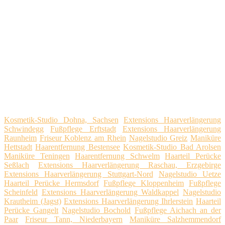
Kosmetik-Studio Dohna, Sachsen
Extensions Haarverlängerung
Schwindegg
Fußpflege Erftstadt
Extensions Haarverlängerung
Raunheim
Friseur Koblenz am Rhein
Nagelstudio Greiz
Maniküre
Hettstadt
Haarentfernung Bestensee
Kosmetik-Studio Bad Arolsen
Maniküre Teningen
Haarentfernung Schwelm
Haarteil Perücke
Seßlach
Extensions Haarverlängerung Raschau, Erzgebirge
Extensions Haarverlängerung Stuttgart-Nord
Nagelstudio Uetze
Haarteil Perücke Hermsdorf
Fußpflege Kloppenheim
Fußpflege
Scheinfeld
Extensions Haarverlängerung Waldkappel
Nagelstudio
Krautheim (Jagst)
Extensions Haarverlängerung Ihrlerstein
Haarteil
Perücke Gangelt
Nagelstudio Bochold
Fußpflege Aichach an der
Paar
Friseur Tann, Niederbayern
Maniküre Salzhemmendorf