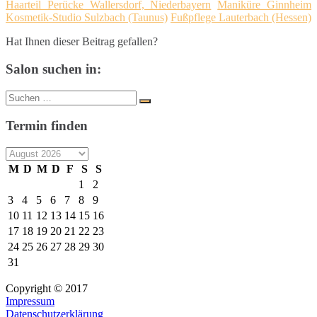
Haarteil Perücke Wallersdorf, Niederbayern
Maniküre Ginnheim
Kosmetik-Studio Sulzbach (Taunus)
Fußpflege Lauterbach (Hessen)
Hat Ihnen dieser Beitrag gefallen?
Salon suchen in:
Suche
Suchen
nach:
Termin finden
M
D
M
D
F
S
S
1
2
3
4
5
6
7
8
9
10
11
12
13
14
15
16
17
18
19
20
21
22
23
24
25
26
27
28
29
30
31
Copyright © 2017
Impressum
Datenschutzerklärung