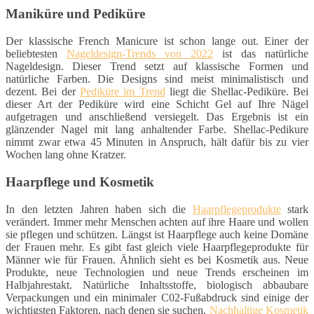
Maniküre und Pediküre
Der klassische French Manicure ist schon lange out. Einer der
beliebtesten
Nageldesign-Trends von 2022
ist das natürliche
Nageldesign. Dieser Trend setzt auf klassische Formen und
natürliche Farben. Die Designs sind meist minimalistisch und
dezent. Bei der
Pediküre im Trend
liegt die Shellac-Pediküre. Bei
dieser Art der Pediküre wird eine Schicht Gel auf Ihre Nägel
aufgetragen und anschließend versiegelt. Das Ergebnis ist ein
glänzender Nagel mit lang anhaltender Farbe. Shellac-Pedikure
nimmt zwar etwa 45 Minuten in Anspruch, hält dafür bis zu vier
Wochen lang ohne Kratzer.
Haarpflege und Kosmetik
In den letzten Jahren haben sich die
Haarpflegeprodukte
stark
verändert. Immer mehr Menschen achten auf ihre Haare und wollen
sie pflegen und schützen. Längst ist Haarpflege auch keine Domäne
der Frauen mehr. Es gibt fast gleich viele Haarpflegeprodukte für
Männer wie für Frauen. Ähnlich sieht es bei Kosmetik aus. Neue
Produkte, neue Technologien und neue Trends erscheinen im
Halbjahrestakt. Natürliche Inhaltsstoffe, biologisch abbaubare
Verpackungen und ein minimaler C02-Fußabdruck sind einige der
wichtigsten Faktoren, nach denen sie suchen.
Nachhaltige Kosmetik