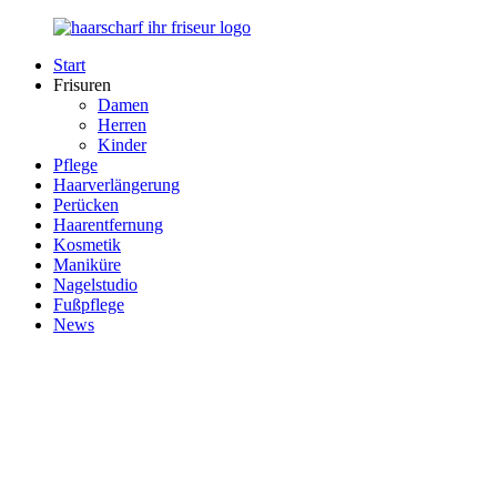
Zurück
zum
Start
Inhalt
Haarscharf
Ihr
Frisuren
–
Haar
Damen
Ihr
in
Herren
Frisör
besten
Kinder
Händen
Pflege
Haarverlängerung
Perücken
Haarentfernung
Kosmetik
Maniküre
Nagelstudio
Fußpflege
News