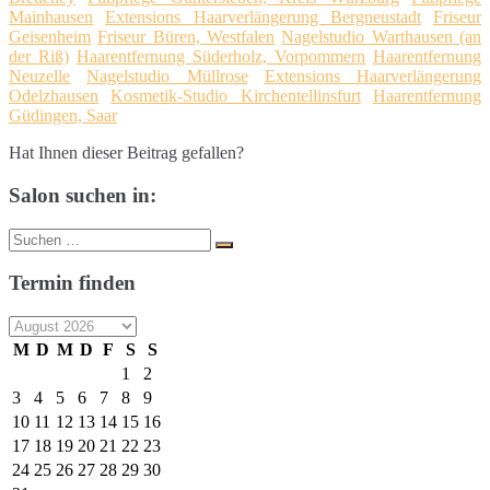
Mainhausen
Extensions Haarverlängerung Bergneustadt
Friseur
Geisenheim
Friseur Büren, Westfalen
Nagelstudio Warthausen (an
der Riß)
Haarentfernung Süderholz, Vorpommern
Haarentfernung
Neuzelle
Nagelstudio Müllrose
Extensions Haarverlängerung
Odelzhausen
Kosmetik-Studio Kirchentellinsfurt
Haarentfernung
Güdingen, Saar
Hat Ihnen dieser Beitrag gefallen?
Salon suchen in:
Suche
Suchen
nach:
Termin finden
M
D
M
D
F
S
S
1
2
3
4
5
6
7
8
9
10
11
12
13
14
15
16
17
18
19
20
21
22
23
24
25
26
27
28
29
30