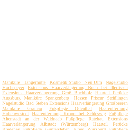
Maniküre Tangerhütte
Kosmetik-Studio Neu-Ulm
Nagelstudio
Hochspeyer
Extensions Haarverlängerung Buch bei Illertissen
Extensions Haarverlängerung Groß Buchholz
Haarteil Perücke
Augsburg
Maniküre Spangenberg, Hessen
Friseur Steißlingen
Nagelstudio Bad Steben
Extensions Haarverlängerung Großbeeren
Maniküre Grainau
Fußpflege Odenthal
Haarentfernung
Hohenwestedt
Haarentfernung Kropp bei Schleswig
Fußpflege
Altenstadt an der Waldnaab
Fußpflege Ratekau
Extensions
Haarverlängerung Albstadt (Württemberg)
Haarteil Perücke
Bredeney
Fußpflege Güntersleben, Kreis Würzburg
Fußpflege