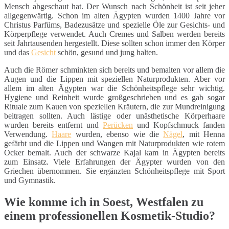
Mensch abgeschaut hat. Der Wunsch nach Schönheit ist seit jeher
allgegenwärtig. Schon im alten Ägypten wurden 1400 Jahre vor
Christus Parfüms, Badezusätze und spezielle Öle zur Gesichts- und
Körperpflege verwendet. Auch Cremes und Salben werden bereits
seit Jahrtausenden hergestellt. Diese sollten schon immer den Körper
und das
Gesicht
schön, gesund und jung halten.
Auch die Römer schminkten sich bereits und bemalten vor allem die
Augen und die Lippen mit speziellen Naturprodukten. Aber vor
allem im alten Ägypten war die Schönheitspflege sehr wichtig.
Hygiene und Reinheit wurde großgeschrieben und es gab sogar
Rituale zum Kauen von speziellen Kräutern, die zur Mundreinigung
beitragen sollten. Auch lästige oder unästhetische Körperhaare
wurden bereits entfernt und
Perücken
und Kopfschmuck fanden
Verwendung.
Haare
wurden, ebenso wie die
Nägel
, mit Henna
gefärbt und die Lippen und Wangen mit Naturprodukten wie rotem
Ocker bemalt. Auch der schwarze Kajal kam in Ägypten bereits
zum Einsatz. Viele Erfahrungen der Ägypter wurden von den
Griechen übernommen. Sie ergänzten Schönheitspflege mit Sport
und Gymnastik.
Wie komme ich in Soest, Westfalen zu
einem professionellen Kosmetik-Studio?