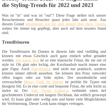
die Styling-Trends für 2022 und 2023
Was ist "in" und was ist "out"? Diese Frage stellen sich unsere
Besucherinnen und Besucher quasi jedes Jahr aufs neue. Aus
diesem Grund
informieren wir Sie stets aktuell über diese Trends
,
sodass Sie immer top gepflegt, aber auch auf dem neusten Stand
sind.
Trendfrisuren
Die Trendfrisuren für Damen in diesem Jahr sind vielfältig und
können mit etwas Geschick auch ganz einfach selbst gestaltet
werden.
Der kurze Bob
ist so eine klassische Frisur, die nie out of
style ist. Ob glatt oder lockig, der Kurzhaarbob macht immer eine
gute Figur. Auch
Ponyfrisuren
sind nicht nur praktisch, sondern
können immer stilvoll aussehen. Sie können den Pony entweder
offen tragen oder zur Seite stylen. Der unordentliche und
verwuschelte
Messy Quiff für Herren
ist perfekt für Typen mit
lässigem Stil. Es ist eine coole und bequeme Frisur, die sehr leicht zu
stylen ist. Der
Side Swept Undercut
verbindet einen tief
geschnittenen Undercut mit langem Deckhaar, das seitlich gesweept
wird. Er kann glatt oder wellig sein und bietet viele Möglichkeiten
für Verfeinerung. Dieser Look kann einiges vertragen.