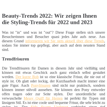
Beauty-Trends 2022: Wir zeigen Ihnen
die Styling-Trends für 2022 und 2023
Was ist "in" und was ist "out"? Diese Frage stellen sich unsere
Besucherinnen und Besucher quasi jedes Jahr aufs neue. Aus
diesem Grund
informieren wir Sie stets aktuell über diese Trends
,
sodass Sie immer top gepflegt, aber auch auf dem neusten Stand
sind.
Trendfrisuren
Die Trendfrisuren für Damen in diesem Jahr sind vielfältig und
können mit etwas Geschick auch ganz einfach selbst gestaltet
werden.
Der kurze Bob
ist so eine klassische Frisur, die nie out of
style ist. Ob glatt oder lockig, der Kurzhaarbob macht immer eine
gute Figur. Auch
Ponyfrisuren
sind nicht nur praktisch, sondern
können immer stilvoll aussehen. Sie können den Pony entweder
offen tragen oder zur Seite stylen. Der unordentliche und
verwuschelte
Messy Quiff für Herren
ist perfekt für Typen mit
lässigem Stil. Es ist eine coole und bequeme Frisur, die sehr leicht zu
stylen ist. Der
Side Swept Undercut
verbindet einen tief