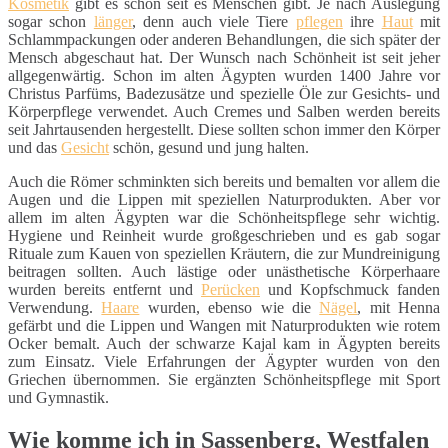
Kosmetik
gibt es schon seit es Menschen gibt. Je nach Auslegung
sogar schon
länger
, denn auch viele Tiere
pflegen
ihre
Haut
mit
Schlammpackungen oder anderen Behandlungen, die sich später der
Mensch abgeschaut hat. Der Wunsch nach Schönheit ist seit jeher
allgegenwärtig. Schon im alten Ägypten wurden 1400 Jahre vor
Christus Parfüms, Badezusätze und spezielle Öle zur Gesichts- und
Körperpflege verwendet. Auch Cremes und Salben werden bereits
seit Jahrtausenden hergestellt. Diese sollten schon immer den Körper
und das
Gesicht
schön, gesund und jung halten.
Auch die Römer schminkten sich bereits und bemalten vor allem die
Augen und die Lippen mit speziellen Naturprodukten. Aber vor
allem im alten Ägypten war die Schönheitspflege sehr wichtig.
Hygiene und Reinheit wurde großgeschrieben und es gab sogar
Rituale zum Kauen von speziellen Kräutern, die zur Mundreinigung
beitragen sollten. Auch lästige oder unästhetische Körperhaare
wurden bereits entfernt und
Perücken
und Kopfschmuck fanden
Verwendung.
Haare
wurden, ebenso wie die
Nägel
, mit Henna
gefärbt und die Lippen und Wangen mit Naturprodukten wie rotem
Ocker bemalt. Auch der schwarze Kajal kam in Ägypten bereits
zum Einsatz. Viele Erfahrungen der Ägypter wurden von den
Griechen übernommen. Sie ergänzten Schönheitspflege mit Sport
und Gymnastik.
Wie komme ich in Sassenberg, Westfalen