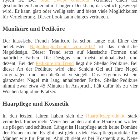
geschnittenen Undercut mit langem Deckhaar, das seitlich gesweept
wird. Er kann glatt oder wellig sein und bietet viele Möglichkeiten
für Verfeinerung. Dieser Look kann einiges vertragen.
Maniküre und Pediküre
Der klassische French Manicure ist schon lange out. Einer der
beliebtesten
Nageldesign-Trends von 2022
ist das natürliche
Nageldesign. Dieser Trend setzt auf klassische Formen und
natürliche Farben. Die Designs sind meist minimalistisch und
dezent. Bei der
Pediküre im Trend
liegt die Shellac-Pediküre. Bei
dieser Art der Pediküre wird eine Schicht Gel auf Ihre Nägel
aufgetragen und anschließend versiegelt. Das Ergebnis ist ein
glänzender Nagel mit lang anhaltender Farbe. Shellac-Pedikure
nimmt zwar etwa 45 Minuten in Anspruch, hält dafür bis zu vier
Wochen lang ohne Kratzer.
Haarpflege und Kosmetik
In den letzten Jahren haben sich die
Haarpflegeprodukte
stark
verändert. Immer mehr Menschen achten auf ihre Haare und wollen
sie pflegen und schützen. Längst ist Haarpflege auch keine Domäne
der Frauen mehr. Es gibt fast gleich viele Haarpflegeprodukte für
Männer wie für Frauen. Ähnlich sieht es bei Kosmetik aus. Neue