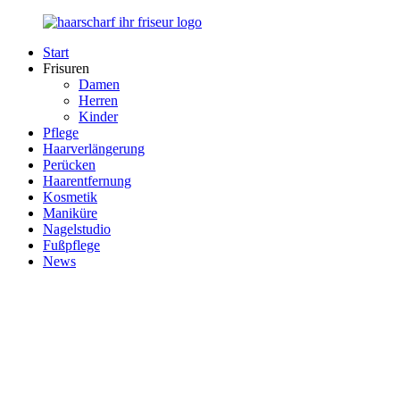
Zurück
zum
Start
Inhalt
Haarscharf
Ihr
Frisuren
–
Haar
Damen
Ihr
in
Herren
Frisör
besten
Kinder
Händen
Pflege
Haarverlängerung
Perücken
Haarentfernung
Kosmetik
Maniküre
Nagelstudio
Fußpflege
News