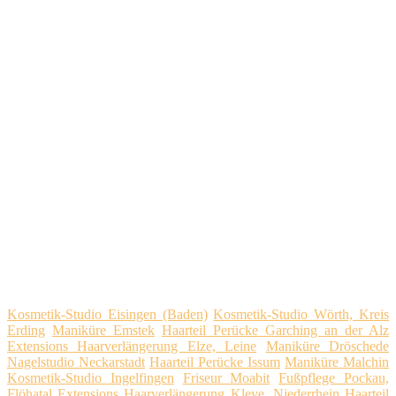
Kosmetik-Studio Eisingen (Baden)
Kosmetik-Studio Wörth, Kreis
Erding
Maniküre Emstek
Haarteil Perücke Garching an der Alz
Extensions Haarverlängerung Elze, Leine
Maniküre Dröschede
Nagelstudio Neckarstadt
Haarteil Perücke Issum
Maniküre Malchin
Kosmetik-Studio Ingelfingen
Friseur Moabit
Fußpflege Pockau,
Flöhatal
Extensions Haarverlängerung Kleve, Niederrhein
Haarteil