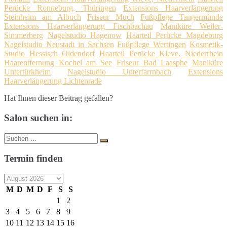
Perücke Ronneburg, Thüringen
Extensions Haarverlängerung
Steinheim am Albuch
Friseur Much
Fußpflege Tangermünde
Extensions Haarverlängerung Fischbachau
Maniküre Weiler-
Simmerberg
Nagelstudio Hagenow
Haarteil Perücke Magdeburg
Nagelstudio Neustadt in Sachsen
Fußpflege Wertingen
Kosmetik-
Studio Hessisch Oldendorf
Haarteil Perücke Kleve, Niederrhein
Haarentfernung Kochel am See
Friseur Bad Laasphe
Maniküre
Untertürkheim
Nagelstudio Unterfarrnbach
Extensions
Haarverlängerung Lichtenrade
Hat Ihnen dieser Beitrag gefallen?
Salon suchen in:
Suche
Suchen
nach:
Termin finden
M
D
M
D
F
S
S
1
2
3
4
5
6
7
8
9
10
11
12
13
14
15
16