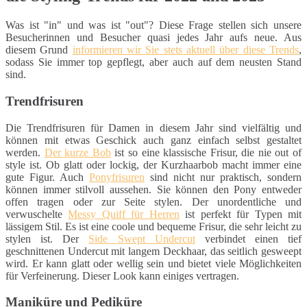
Was ist "in" und was ist "out"? Diese Frage stellen sich unsere
Besucherinnen und Besucher quasi jedes Jahr aufs neue. Aus
diesem Grund
informieren wir Sie stets aktuell über diese Trends
,
sodass Sie immer top gepflegt, aber auch auf dem neusten Stand
sind.
Trendfrisuren
Die Trendfrisuren für Damen in diesem Jahr sind vielfältig und
können mit etwas Geschick auch ganz einfach selbst gestaltet
werden.
Der kurze Bob
ist so eine klassische Frisur, die nie out of
style ist. Ob glatt oder lockig, der Kurzhaarbob macht immer eine
gute Figur. Auch
Ponyfrisuren
sind nicht nur praktisch, sondern
können immer stilvoll aussehen. Sie können den Pony entweder
offen tragen oder zur Seite stylen. Der unordentliche und
verwuschelte
Messy Quiff für Herren
ist perfekt für Typen mit
lässigem Stil. Es ist eine coole und bequeme Frisur, die sehr leicht zu
stylen ist. Der
Side Swept Undercut
verbindet einen tief
geschnittenen Undercut mit langem Deckhaar, das seitlich gesweept
wird. Er kann glatt oder wellig sein und bietet viele Möglichkeiten
für Verfeinerung. Dieser Look kann einiges vertragen.
Maniküre und Pediküre