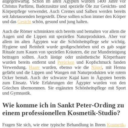
allgegenwärtig. Schon im alten Ägypten wurden 1400 Jahre vor
Christus Parfüms, Badezusätze und spezielle Öle zur Gesichts- und
Körperpflege verwendet. Auch Cremes und Salben werden bereits
seit Jahrtausenden hergestellt. Diese sollten schon immer den Körper
und das
Gesicht
schön, gesund und jung halten.
Auch die Römer schminkten sich bereits und bemalten vor allem die
Augen und die Lippen mit speziellen Naturprodukten. Aber vor
allem im alten Ägypten war die Schönheitspflege sehr wichtig.
Hygiene und Reinheit wurde großgeschrieben und es gab sogar
Rituale zum Kauen von speziellen Kräutern, die zur Mundreinigung
beitragen sollten. Auch lästige oder unästhetische Körperhaare
wurden bereits entfernt und
Perücken
und Kopfschmuck fanden
Verwendung.
Haare
wurden, ebenso wie die
Nägel
, mit Henna
gefärbt und die Lippen und Wangen mit Naturprodukten wie rotem
Ocker bemalt. Auch der schwarze Kajal kam in Ägypten bereits
zum Einsatz. Viele Erfahrungen der Ägypter wurden von den
Griechen übernommen. Sie ergänzten Schönheitspflege mit Sport
und Gymnastik.
Wie komme ich in Sankt Peter-Ording zu
einem professionellen Kosmetik-Studio?
Fragen Sie sich, wie eine typische Behandlung in Ihrem
Kosmetik-