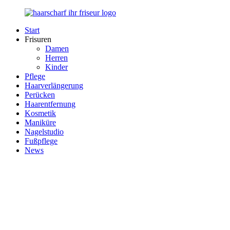
Zurück
zum
Start
Inhalt
Haarscharf
Ihr
Frisuren
–
Haar
Damen
Ihr
in
Herren
Frisör
besten
Kinder
Händen
Pflege
Haarverlängerung
Perücken
Haarentfernung
Kosmetik
Maniküre
Nagelstudio
Fußpflege
News