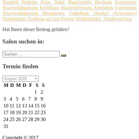
Haarteil Perücke Kirn, Nahe
Nagelstudio Bockum
Extensions
Haarverlängerung Eschlkam
Haarentfernung Attendorn
Extensions
Haarverlängerung Mengkofen
Fußpflege Diedorf (Schwaben)
Nagelstudio Neuburg am Inn
Friseur Wolfenbüttel, Niedersachsen
Hat Ihnen dieser Beitrag gefallen?
Salon suchen in:
Suche
Suchen
nach:
Termin finden
M
D
M
D
F
S
S
1
2
3
4
5
6
7
8
9
10
11
12
13
14
15
16
17
18
19
20
21
22
23
24
25
26
27
28
29
30
31
Copyright © 2017