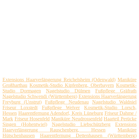
Extensions Haarverlängerung Reichelsheim (Odenwald)
Maniküre
Großharthau
Kosmetik-Studio Kipfenberg, Oberbayern
Kosmetik-
Studio Dormagen
Nagelstudio Dülmen
Fußpflege Gräfrath
Nagelstudio Schwendi (Württemberg)
Extensions Haarverlängerung
Freyburg (Unstrut)
Fußpflege Neudenau
Nagelstudio Waldniel
Friseur Loxstedt
Fußpflege Welver
Kosmetik-Studio Lorsch,
Hessen
Haarentfernung Adendorf, Kreis Lüneburg
Friseur Dahme /
Mark
Friseur Hosenfeld
Maniküre Neudrossenfeld
Haarteil Perücke
Singen (Hohentwiel)
Nagelstudio Liebschützberg
Extensions
Haarverlängerung Rauschenberg, Hessen
Maniküre
Hütschenhausen
Haarentfernung Dettenhausen (Württemberg)