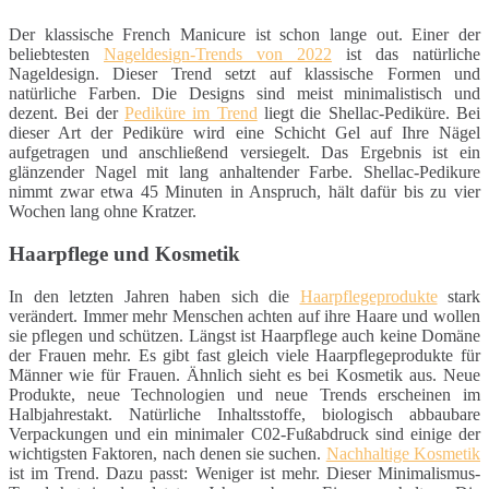
Der klassische French Manicure ist schon lange out. Einer der
beliebtesten
Nageldesign-Trends von 2022
ist das natürliche
Nageldesign. Dieser Trend setzt auf klassische Formen und
natürliche Farben. Die Designs sind meist minimalistisch und
dezent. Bei der
Pediküre im Trend
liegt die Shellac-Pediküre. Bei
dieser Art der Pediküre wird eine Schicht Gel auf Ihre Nägel
aufgetragen und anschließend versiegelt. Das Ergebnis ist ein
glänzender Nagel mit lang anhaltender Farbe. Shellac-Pedikure
nimmt zwar etwa 45 Minuten in Anspruch, hält dafür bis zu vier
Wochen lang ohne Kratzer.
Haarpflege und Kosmetik
In den letzten Jahren haben sich die
Haarpflegeprodukte
stark
verändert. Immer mehr Menschen achten auf ihre Haare und wollen
sie pflegen und schützen. Längst ist Haarpflege auch keine Domäne
der Frauen mehr. Es gibt fast gleich viele Haarpflegeprodukte für
Männer wie für Frauen. Ähnlich sieht es bei Kosmetik aus. Neue
Produkte, neue Technologien und neue Trends erscheinen im
Halbjahrestakt. Natürliche Inhaltsstoffe, biologisch abbaubare
Verpackungen und ein minimaler C02-Fußabdruck sind einige der
wichtigsten Faktoren, nach denen sie suchen.
Nachhaltige Kosmetik
ist im Trend. Dazu passt: Weniger ist mehr. Dieser Minimalismus-