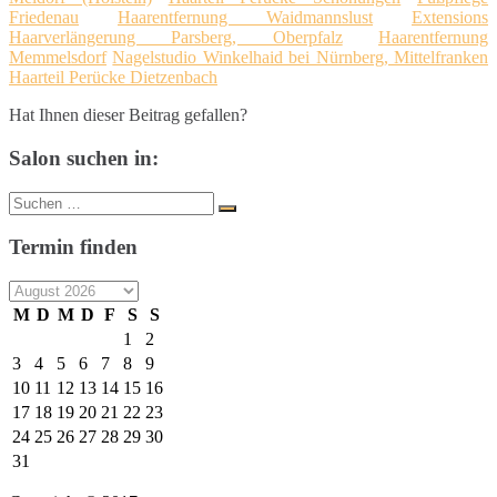
Friedenau
Haarentfernung Waidmannslust
Extensions
Haarverlängerung Parsberg, Oberpfalz
Haarentfernung
Memmelsdorf
Nagelstudio Winkelhaid bei Nürnberg, Mittelfranken
Haarteil Perücke Dietzenbach
Hat Ihnen dieser Beitrag gefallen?
Salon suchen in:
Suche
Suchen
nach:
Termin finden
M
D
M
D
F
S
S
1
2
3
4
5
6
7
8
9
10
11
12
13
14
15
16
17
18
19
20
21
22
23
24
25
26
27
28
29
30
31