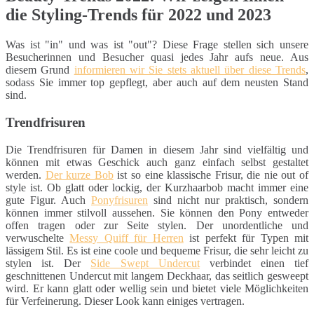
die Styling-Trends für 2022 und 2023
Was ist "in" und was ist "out"? Diese Frage stellen sich unsere
Besucherinnen und Besucher quasi jedes Jahr aufs neue. Aus
diesem Grund
informieren wir Sie stets aktuell über diese Trends
,
sodass Sie immer top gepflegt, aber auch auf dem neusten Stand
sind.
Trendfrisuren
Die Trendfrisuren für Damen in diesem Jahr sind vielfältig und
können mit etwas Geschick auch ganz einfach selbst gestaltet
werden.
Der kurze Bob
ist so eine klassische Frisur, die nie out of
style ist. Ob glatt oder lockig, der Kurzhaarbob macht immer eine
gute Figur. Auch
Ponyfrisuren
sind nicht nur praktisch, sondern
können immer stilvoll aussehen. Sie können den Pony entweder
offen tragen oder zur Seite stylen. Der unordentliche und
verwuschelte
Messy Quiff für Herren
ist perfekt für Typen mit
lässigem Stil. Es ist eine coole und bequeme Frisur, die sehr leicht zu
stylen ist. Der
Side Swept Undercut
verbindet einen tief
geschnittenen Undercut mit langem Deckhaar, das seitlich gesweept
wird. Er kann glatt oder wellig sein und bietet viele Möglichkeiten
für Verfeinerung. Dieser Look kann einiges vertragen.