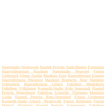
Nagelstudio Worpswede
Haarteil Perücke Sankt Blasien
Extensions
Haarverlängerung Hausham
Nagelstudio Neuwied
Friseur
Gröbenzell
Friseur Apolda
Maniküre Ense
Haarentfernung Köngen
Haarentfernung Wiesmoor
Maniküre Bramsche, Hase
Maniküre
Schöneberg
Haarentfernung Lebach
Fußpflege Mindelheim
Fußpflege Völklingen
Kosmetik-Studio Köln Innenstadt
Haarteil
Perücke Winterlingen
Fußpflege Schmölln, Thüringen
Maniküre
Goslar
Haarteil Perücke Rietz-Neuendorf
Friseur Uerdingen
Kosmetik-Studio Asbach, Westerwald
Friseur Bötzingen
Friseur
Meldorf (Holstein)
Haarteil Perücke Schonungen
Fußpflege