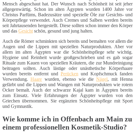
Mensch abgeschaut hat. Der Wunsch nach Schönheit ist seit jeher
allgegenwärtig. Schon im alten Ägypten wurden 1400 Jahre vor
Christus Parfüms, Badezusätze und spezielle Öle zur Gesichts- und
Körperpflege verwendet. Auch Cremes und Salben werden bereits
seit Jahrtausenden hergestellt. Diese sollten schon immer den Körper
und das
Gesicht
schön, gesund und jung halten.
Auch die Römer schminkten sich bereits und bemalten vor allem die
Augen und die Lippen mit speziellen Naturprodukten. Aber vor
allem im alten Ägypten war die Schönheitspflege sehr wichtig.
Hygiene und Reinheit wurde großgeschrieben und es gab sogar
Rituale zum Kauen von speziellen Kräutern, die zur Mundreinigung
beitragen sollten. Auch lästige oder unästhetische Körperhaare
wurden bereits entfernt und
Perücken
und Kopfschmuck fanden
Verwendung.
Haare
wurden, ebenso wie die
Nägel
, mit Henna
gefärbt und die Lippen und Wangen mit Naturprodukten wie rotem
Ocker bemalt. Auch der schwarze Kajal kam in Ägypten bereits
zum Einsatz. Viele Erfahrungen der Ägypter wurden von den
Griechen übernommen. Sie ergänzten Schönheitspflege mit Sport
und Gymnastik.
Wie komme ich in Offenbach am Main zu
einem professionellen Kosmetik-Studio?