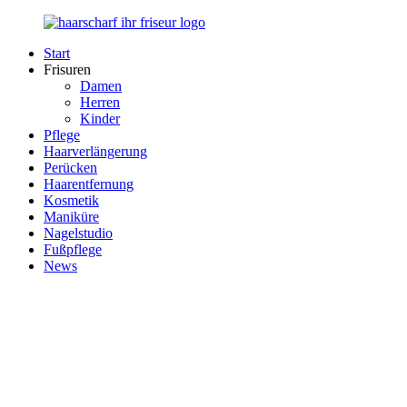
Zurück
zum
Start
Inhalt
Haarscharf
Ihr
Frisuren
–
Haar
Damen
Ihr
in
Herren
Frisör
besten
Kinder
Händen
Pflege
Haarverlängerung
Perücken
Haarentfernung
Kosmetik
Maniküre
Nagelstudio
Fußpflege
News