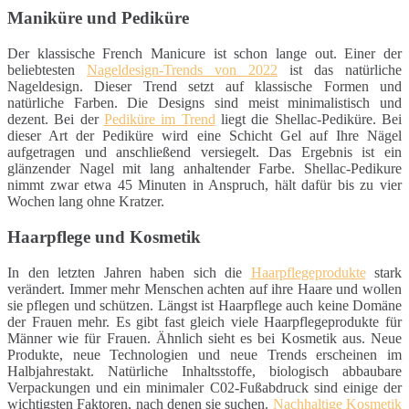
Maniküre und Pediküre
Der klassische French Manicure ist schon lange out. Einer der
beliebtesten
Nageldesign-Trends von 2022
ist das natürliche
Nageldesign. Dieser Trend setzt auf klassische Formen und
natürliche Farben. Die Designs sind meist minimalistisch und
dezent. Bei der
Pediküre im Trend
liegt die Shellac-Pediküre. Bei
dieser Art der Pediküre wird eine Schicht Gel auf Ihre Nägel
aufgetragen und anschließend versiegelt. Das Ergebnis ist ein
glänzender Nagel mit lang anhaltender Farbe. Shellac-Pedikure
nimmt zwar etwa 45 Minuten in Anspruch, hält dafür bis zu vier
Wochen lang ohne Kratzer.
Haarpflege und Kosmetik
In den letzten Jahren haben sich die
Haarpflegeprodukte
stark
verändert. Immer mehr Menschen achten auf ihre Haare und wollen
sie pflegen und schützen. Längst ist Haarpflege auch keine Domäne
der Frauen mehr. Es gibt fast gleich viele Haarpflegeprodukte für
Männer wie für Frauen. Ähnlich sieht es bei Kosmetik aus. Neue
Produkte, neue Technologien und neue Trends erscheinen im
Halbjahrestakt. Natürliche Inhaltsstoffe, biologisch abbaubare
Verpackungen und ein minimaler C02-Fußabdruck sind einige der
wichtigsten Faktoren, nach denen sie suchen.
Nachhaltige Kosmetik