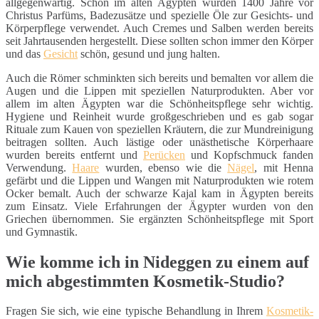
allgegenwärtig. Schon im alten Ägypten wurden 1400 Jahre vor
Christus Parfüms, Badezusätze und spezielle Öle zur Gesichts- und
Körperpflege verwendet. Auch Cremes und Salben werden bereits
seit Jahrtausenden hergestellt. Diese sollten schon immer den Körper
und das
Gesicht
schön, gesund und jung halten.
Auch die Römer schminkten sich bereits und bemalten vor allem die
Augen und die Lippen mit speziellen Naturprodukten. Aber vor
allem im alten Ägypten war die Schönheitspflege sehr wichtig.
Hygiene und Reinheit wurde großgeschrieben und es gab sogar
Rituale zum Kauen von speziellen Kräutern, die zur Mundreinigung
beitragen sollten. Auch lästige oder unästhetische Körperhaare
wurden bereits entfernt und
Perücken
und Kopfschmuck fanden
Verwendung.
Haare
wurden, ebenso wie die
Nägel
, mit Henna
gefärbt und die Lippen und Wangen mit Naturprodukten wie rotem
Ocker bemalt. Auch der schwarze Kajal kam in Ägypten bereits
zum Einsatz. Viele Erfahrungen der Ägypter wurden von den
Griechen übernommen. Sie ergänzten Schönheitspflege mit Sport
und Gymnastik.
Wie komme ich in Nideggen zu einem auf
mich abgestimmten Kosmetik-Studio?
Fragen Sie sich, wie eine typische Behandlung in Ihrem
Kosmetik-