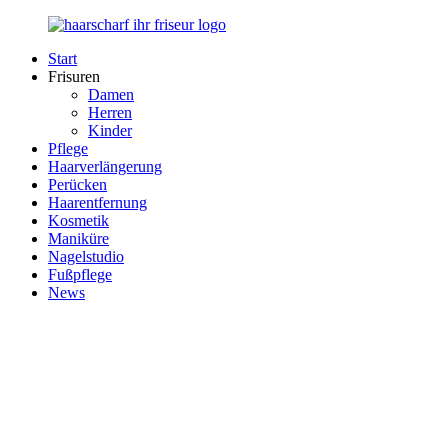
Zurück
zum
Start
Inhalt
Haarscharf
Ihr
Frisuren
–
Haar
Damen
Ihr
in
Herren
Frisör
besten
Kinder
Händen
Pflege
Haarverlängerung
Perücken
Haarentfernung
Kosmetik
Maniküre
Nagelstudio
Fußpflege
News