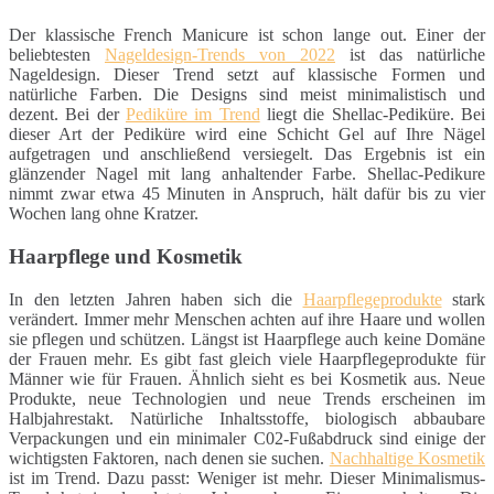
Der klassische French Manicure ist schon lange out. Einer der
beliebtesten
Nageldesign-Trends von 2022
ist das natürliche
Nageldesign. Dieser Trend setzt auf klassische Formen und
natürliche Farben. Die Designs sind meist minimalistisch und
dezent. Bei der
Pediküre im Trend
liegt die Shellac-Pediküre. Bei
dieser Art der Pediküre wird eine Schicht Gel auf Ihre Nägel
aufgetragen und anschließend versiegelt. Das Ergebnis ist ein
glänzender Nagel mit lang anhaltender Farbe. Shellac-Pedikure
nimmt zwar etwa 45 Minuten in Anspruch, hält dafür bis zu vier
Wochen lang ohne Kratzer.
Haarpflege und Kosmetik
In den letzten Jahren haben sich die
Haarpflegeprodukte
stark
verändert. Immer mehr Menschen achten auf ihre Haare und wollen
sie pflegen und schützen. Längst ist Haarpflege auch keine Domäne
der Frauen mehr. Es gibt fast gleich viele Haarpflegeprodukte für
Männer wie für Frauen. Ähnlich sieht es bei Kosmetik aus. Neue
Produkte, neue Technologien und neue Trends erscheinen im
Halbjahrestakt. Natürliche Inhaltsstoffe, biologisch abbaubare
Verpackungen und ein minimaler C02-Fußabdruck sind einige der
wichtigsten Faktoren, nach denen sie suchen.
Nachhaltige Kosmetik
ist im Trend. Dazu passt: Weniger ist mehr. Dieser Minimalismus-