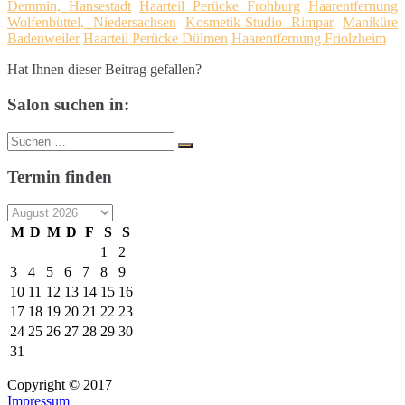
Demmin, Hansestadt
Haarteil Perücke Frohburg
Haarentfernung
Wolfenbüttel, Niedersachsen
Kosmetik-Studio Rimpar
Maniküre
Badenweiler
Haarteil Perücke Dülmen
Haarentfernung Friolzheim
Hat Ihnen dieser Beitrag gefallen?
Salon suchen in:
Suche
Suchen
nach:
Termin finden
M
D
M
D
F
S
S
1
2
3
4
5
6
7
8
9
10
11
12
13
14
15
16
17
18
19
20
21
22
23
24
25
26
27
28
29
30
31
Copyright © 2017
Impressum