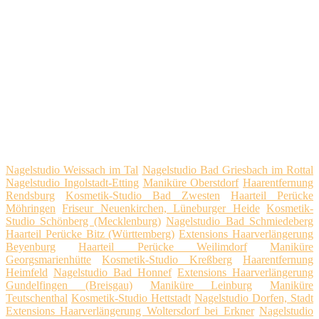
Nagelstudio Weissach im Tal
Nagelstudio Bad Griesbach im Rottal
Nagelstudio Ingolstadt-Etting
Maniküre Oberstdorf
Haarentfernung
Rendsburg
Kosmetik-Studio Bad Zwesten
Haarteil Perücke
Möhringen
Friseur Neuenkirchen, Lüneburger Heide
Kosmetik-
Studio Schönberg (Mecklenburg)
Nagelstudio Bad Schmiedeberg
Haarteil Perücke Bitz (Württemberg)
Extensions Haarverlängerung
Beyenburg
Haarteil Perücke Weilimdorf
Maniküre
Georgsmarienhütte
Kosmetik-Studio Kreßberg
Haarentfernung
Heimfeld
Nagelstudio Bad Honnef
Extensions Haarverlängerung
Gundelfingen (Breisgau)
Maniküre Leinburg
Maniküre
Teutschenthal
Kosmetik-Studio Hettstadt
Nagelstudio Dorfen, Stadt
Extensions Haarverlängerung Woltersdorf bei Erkner
Nagelstudio