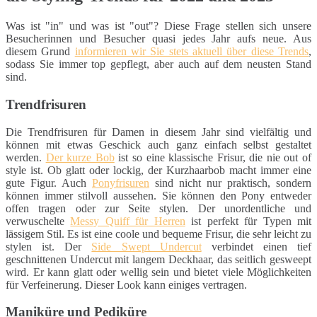
Was ist "in" und was ist "out"? Diese Frage stellen sich unsere
Besucherinnen und Besucher quasi jedes Jahr aufs neue. Aus
diesem Grund
informieren wir Sie stets aktuell über diese Trends
,
sodass Sie immer top gepflegt, aber auch auf dem neusten Stand
sind.
Trendfrisuren
Die Trendfrisuren für Damen in diesem Jahr sind vielfältig und
können mit etwas Geschick auch ganz einfach selbst gestaltet
werden.
Der kurze Bob
ist so eine klassische Frisur, die nie out of
style ist. Ob glatt oder lockig, der Kurzhaarbob macht immer eine
gute Figur. Auch
Ponyfrisuren
sind nicht nur praktisch, sondern
können immer stilvoll aussehen. Sie können den Pony entweder
offen tragen oder zur Seite stylen. Der unordentliche und
verwuschelte
Messy Quiff für Herren
ist perfekt für Typen mit
lässigem Stil. Es ist eine coole und bequeme Frisur, die sehr leicht zu
stylen ist. Der
Side Swept Undercut
verbindet einen tief
geschnittenen Undercut mit langem Deckhaar, das seitlich gesweept
wird. Er kann glatt oder wellig sein und bietet viele Möglichkeiten
für Verfeinerung. Dieser Look kann einiges vertragen.
Maniküre und Pediküre