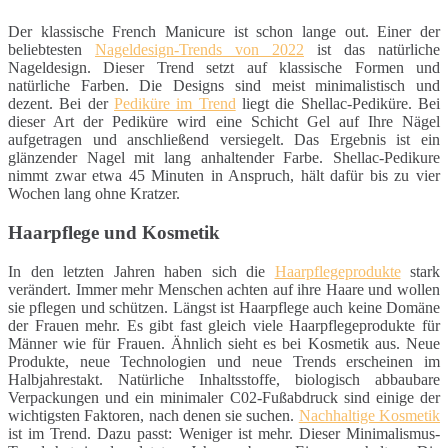
Der klassische French Manicure ist schon lange out. Einer der
beliebtesten
Nageldesign-Trends von 2022
ist das natürliche
Nageldesign. Dieser Trend setzt auf klassische Formen und
natürliche Farben. Die Designs sind meist minimalistisch und
dezent. Bei der
Pediküre im Trend
liegt die Shellac-Pediküre. Bei
dieser Art der Pediküre wird eine Schicht Gel auf Ihre Nägel
aufgetragen und anschließend versiegelt. Das Ergebnis ist ein
glänzender Nagel mit lang anhaltender Farbe. Shellac-Pedikure
nimmt zwar etwa 45 Minuten in Anspruch, hält dafür bis zu vier
Wochen lang ohne Kratzer.
Haarpflege und Kosmetik
In den letzten Jahren haben sich die
Haarpflegeprodukte
stark
verändert. Immer mehr Menschen achten auf ihre Haare und wollen
sie pflegen und schützen. Längst ist Haarpflege auch keine Domäne
der Frauen mehr. Es gibt fast gleich viele Haarpflegeprodukte für
Männer wie für Frauen. Ähnlich sieht es bei Kosmetik aus. Neue
Produkte, neue Technologien und neue Trends erscheinen im
Halbjahrestakt. Natürliche Inhaltsstoffe, biologisch abbaubare
Verpackungen und ein minimaler C02-Fußabdruck sind einige der
wichtigsten Faktoren, nach denen sie suchen.
Nachhaltige Kosmetik
ist im Trend. Dazu passt: Weniger ist mehr. Dieser Minimalismus-