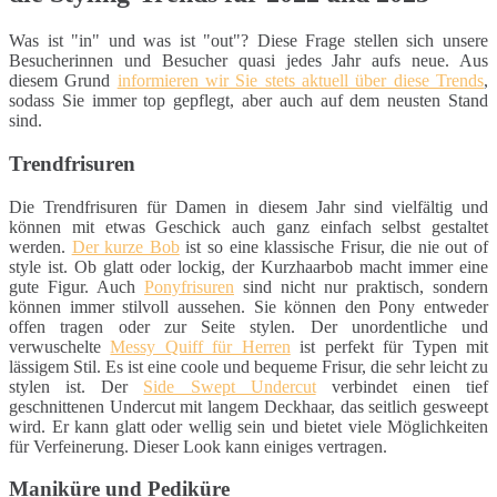
Was ist "in" und was ist "out"? Diese Frage stellen sich unsere
Besucherinnen und Besucher quasi jedes Jahr aufs neue. Aus
diesem Grund
informieren wir Sie stets aktuell über diese Trends
,
sodass Sie immer top gepflegt, aber auch auf dem neusten Stand
sind.
Trendfrisuren
Die Trendfrisuren für Damen in diesem Jahr sind vielfältig und
können mit etwas Geschick auch ganz einfach selbst gestaltet
werden.
Der kurze Bob
ist so eine klassische Frisur, die nie out of
style ist. Ob glatt oder lockig, der Kurzhaarbob macht immer eine
gute Figur. Auch
Ponyfrisuren
sind nicht nur praktisch, sondern
können immer stilvoll aussehen. Sie können den Pony entweder
offen tragen oder zur Seite stylen. Der unordentliche und
verwuschelte
Messy Quiff für Herren
ist perfekt für Typen mit
lässigem Stil. Es ist eine coole und bequeme Frisur, die sehr leicht zu
stylen ist. Der
Side Swept Undercut
verbindet einen tief
geschnittenen Undercut mit langem Deckhaar, das seitlich gesweept
wird. Er kann glatt oder wellig sein und bietet viele Möglichkeiten
für Verfeinerung. Dieser Look kann einiges vertragen.
Maniküre und Pediküre