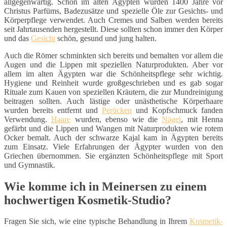
allgegenwärtig. Schon im alten Ägypten wurden 1400 Jahre vor
Christus Parfüms, Badezusätze und spezielle Öle zur Gesichts- und
Körperpflege verwendet. Auch Cremes und Salben werden bereits
seit Jahrtausenden hergestellt. Diese sollten schon immer den Körper
und das
Gesicht
schön, gesund und jung halten.
Auch die Römer schminkten sich bereits und bemalten vor allem die
Augen und die Lippen mit speziellen Naturprodukten. Aber vor
allem im alten Ägypten war die Schönheitspflege sehr wichtig.
Hygiene und Reinheit wurde großgeschrieben und es gab sogar
Rituale zum Kauen von speziellen Kräutern, die zur Mundreinigung
beitragen sollten. Auch lästige oder unästhetische Körperhaare
wurden bereits entfernt und
Perücken
und Kopfschmuck fanden
Verwendung.
Haare
wurden, ebenso wie die
Nägel
, mit Henna
gefärbt und die Lippen und Wangen mit Naturprodukten wie rotem
Ocker bemalt. Auch der schwarze Kajal kam in Ägypten bereits
zum Einsatz. Viele Erfahrungen der Ägypter wurden von den
Griechen übernommen. Sie ergänzten Schönheitspflege mit Sport
und Gymnastik.
Wie komme ich in Meinersen zu einem
hochwertigen Kosmetik-Studio?
Fragen Sie sich, wie eine typische Behandlung in Ihrem
Kosmetik-