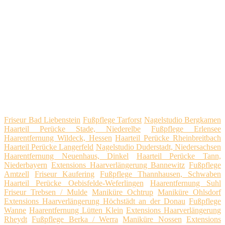
Friseur Bad Liebenstein
Fußpflege Tarforst
Nagelstudio Bergkamen
Haarteil Perücke Stade, Niederelbe
Fußpflege Erlensee
Haarentfernung Wildeck, Hessen
Haarteil Perücke Rheinbreitbach
Haarteil Perücke Langerfeld
Nagelstudio Duderstadt, Niedersachsen
Haarentfernung Neuenhaus, Dinkel
Haarteil Perücke Tann,
Niederbayern
Extensions Haarverlängerung Bannewitz
Fußpflege
Amtzell
Friseur Kaufering
Fußpflege Thannhausen, Schwaben
Haarteil Perücke Oebisfelde-Weferlingen
Haarentfernung Suhl
Friseur Trebsen / Mulde
Maniküre Ochtrup
Maniküre Ohlsdorf
Extensions Haarverlängerung Höchstädt an der Donau
Fußpflege
Wanne
Haarentfernung Lütten Klein
Extensions Haarverlängerung
Rheydt
Fußpflege Berka / Werra
Maniküre Nossen
Extensions