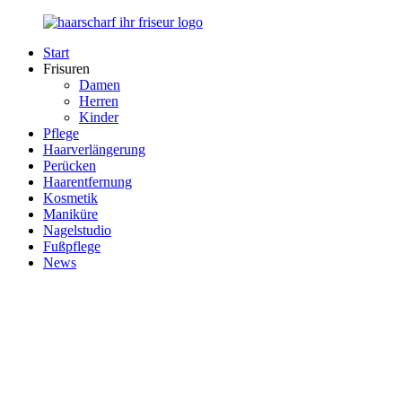
Zurück
zum
Start
Inhalt
Haarscharf
Ihr
Frisuren
–
Haar
Damen
Ihr
in
Herren
Frisör
besten
Kinder
Händen
Pflege
Haarverlängerung
Perücken
Haarentfernung
Kosmetik
Maniküre
Nagelstudio
Fußpflege
News