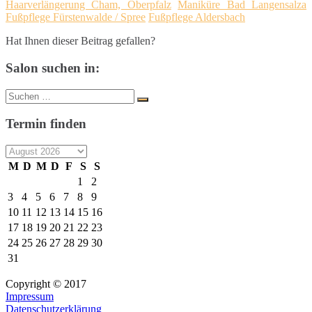
Haarverlängerung Cham, Oberpfalz
Maniküre Bad Langensalza
Fußpflege Fürstenwalde / Spree
Fußpflege Aldersbach
Hat Ihnen dieser Beitrag gefallen?
Salon suchen in:
Suche
Suchen
nach:
Termin finden
M
D
M
D
F
S
S
1
2
3
4
5
6
7
8
9
10
11
12
13
14
15
16
17
18
19
20
21
22
23
24
25
26
27
28
29
30
31
Copyright © 2017
Impressum
Datenschutzerklärung