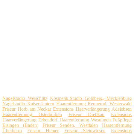
Nagelstudio Weischlitz
Kosmetik-Studio Goldberg, Mecklenburg
Nagelstudio Kaiserslautern
Haarentfernung Rennerod, Westerwald
Friseur Horb am Neckar
Extensions Haarverlängerung Adelebsen
Haarentfernung Osterburken
Friseur Drebkau
Extensions
Haarverlängerung Erbendorf
Haarentfernung Wasungen
Fußpflege
Eisingen (Baden)
Friseur Senden, Westfalen
Haarentfernung
Überherrn
Friseur Hemer
Friseur Steinwiesen
Extensions