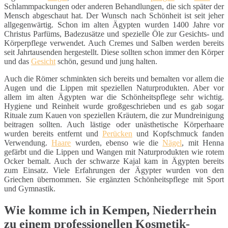
Schlammpackungen oder anderen Behandlungen, die sich später der
Mensch abgeschaut hat. Der Wunsch nach Schönheit ist seit jeher
allgegenwärtig. Schon im alten Ägypten wurden 1400 Jahre vor
Christus Parfüms, Badezusätze und spezielle Öle zur Gesichts- und
Körperpflege verwendet. Auch Cremes und Salben werden bereits
seit Jahrtausenden hergestellt. Diese sollten schon immer den Körper
und das
Gesicht
schön, gesund und jung halten.
Auch die Römer schminkten sich bereits und bemalten vor allem die
Augen und die Lippen mit speziellen Naturprodukten. Aber vor
allem im alten Ägypten war die Schönheitspflege sehr wichtig.
Hygiene und Reinheit wurde großgeschrieben und es gab sogar
Rituale zum Kauen von speziellen Kräutern, die zur Mundreinigung
beitragen sollten. Auch lästige oder unästhetische Körperhaare
wurden bereits entfernt und
Perücken
und Kopfschmuck fanden
Verwendung.
Haare
wurden, ebenso wie die
Nägel
, mit Henna
gefärbt und die Lippen und Wangen mit Naturprodukten wie rotem
Ocker bemalt. Auch der schwarze Kajal kam in Ägypten bereits
zum Einsatz. Viele Erfahrungen der Ägypter wurden von den
Griechen übernommen. Sie ergänzten Schönheitspflege mit Sport
und Gymnastik.
Wie komme ich in Kempen, Niederrhein
zu einem professionellen Kosmetik-