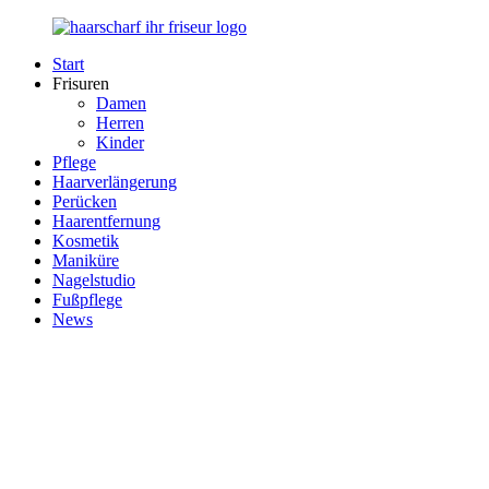
Zurück
zum
Start
Inhalt
Haarscharf
Ihr
Frisuren
–
Haar
Damen
Ihr
in
Herren
Frisör
besten
Kinder
Händen
Pflege
Haarverlängerung
Perücken
Haarentfernung
Kosmetik
Maniküre
Nagelstudio
Fußpflege
News