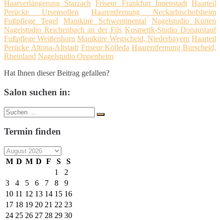
Haarverlängerung Starzach
Friseur Frankfurt Innenstadt
Haarteil
Perücke Ursensollen
Haarentfernung Neckarbischofsheim
Fußpflege Tegel
Maniküre Schwentinental
Nagelstudio Kürten
Nagelstudio Reichenbach an der Fils
Kosmetik-Studio Donaustauf
Fußpflege Weißenhorn
Maniküre Wegscheid, Niederbayern
Haarteil
Perücke Altona-Altstadt
Friseur Kölleda
Haarentfernung Burscheid,
Rheinland
Nagelstudio Oppenheim
Hat Ihnen dieser Beitrag gefallen?
Salon suchen in:
Suche
Suchen
nach:
Termin finden
M
D
M
D
F
S
S
1
2
3
4
5
6
7
8
9
10
11
12
13
14
15
16
17
18
19
20
21
22
23
24
25
26
27
28
29
30