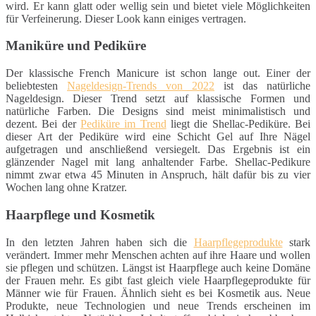
wird. Er kann glatt oder wellig sein und bietet viele Möglichkeiten
für Verfeinerung. Dieser Look kann einiges vertragen.
Maniküre und Pediküre
Der klassische French Manicure ist schon lange out. Einer der
beliebtesten
Nageldesign-Trends von 2022
ist das natürliche
Nageldesign. Dieser Trend setzt auf klassische Formen und
natürliche Farben. Die Designs sind meist minimalistisch und
dezent. Bei der
Pediküre im Trend
liegt die Shellac-Pediküre. Bei
dieser Art der Pediküre wird eine Schicht Gel auf Ihre Nägel
aufgetragen und anschließend versiegelt. Das Ergebnis ist ein
glänzender Nagel mit lang anhaltender Farbe. Shellac-Pedikure
nimmt zwar etwa 45 Minuten in Anspruch, hält dafür bis zu vier
Wochen lang ohne Kratzer.
Haarpflege und Kosmetik
In den letzten Jahren haben sich die
Haarpflegeprodukte
stark
verändert. Immer mehr Menschen achten auf ihre Haare und wollen
sie pflegen und schützen. Längst ist Haarpflege auch keine Domäne
der Frauen mehr. Es gibt fast gleich viele Haarpflegeprodukte für
Männer wie für Frauen. Ähnlich sieht es bei Kosmetik aus. Neue
Produkte, neue Technologien und neue Trends erscheinen im