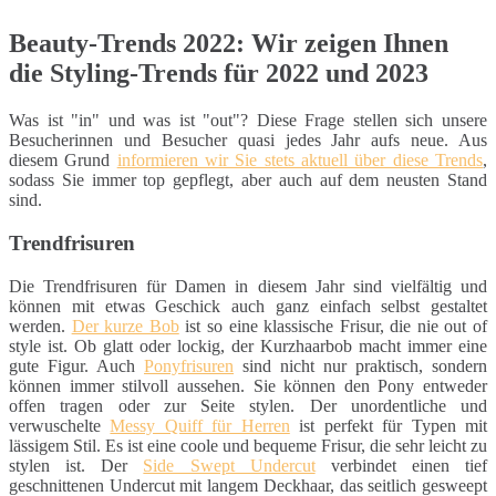
Beauty-Trends 2022: Wir zeigen Ihnen
die Styling-Trends für 2022 und 2023
Was ist "in" und was ist "out"? Diese Frage stellen sich unsere
Besucherinnen und Besucher quasi jedes Jahr aufs neue. Aus
diesem Grund
informieren wir Sie stets aktuell über diese Trends
,
sodass Sie immer top gepflegt, aber auch auf dem neusten Stand
sind.
Trendfrisuren
Die Trendfrisuren für Damen in diesem Jahr sind vielfältig und
können mit etwas Geschick auch ganz einfach selbst gestaltet
werden.
Der kurze Bob
ist so eine klassische Frisur, die nie out of
style ist. Ob glatt oder lockig, der Kurzhaarbob macht immer eine
gute Figur. Auch
Ponyfrisuren
sind nicht nur praktisch, sondern
können immer stilvoll aussehen. Sie können den Pony entweder
offen tragen oder zur Seite stylen. Der unordentliche und
verwuschelte
Messy Quiff für Herren
ist perfekt für Typen mit
lässigem Stil. Es ist eine coole und bequeme Frisur, die sehr leicht zu
stylen ist. Der
Side Swept Undercut
verbindet einen tief
geschnittenen Undercut mit langem Deckhaar, das seitlich gesweept