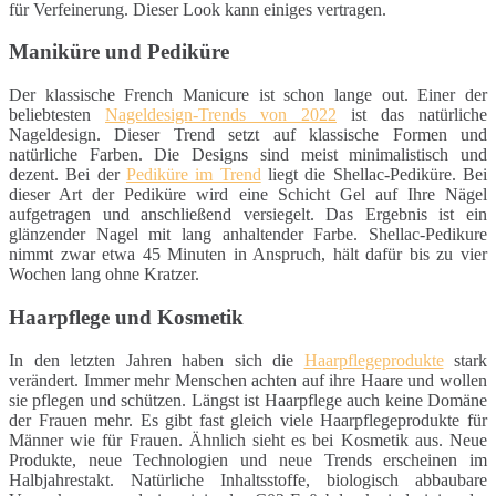
für Verfeinerung. Dieser Look kann einiges vertragen.
Maniküre und Pediküre
Der klassische French Manicure ist schon lange out. Einer der
beliebtesten
Nageldesign-Trends von 2022
ist das natürliche
Nageldesign. Dieser Trend setzt auf klassische Formen und
natürliche Farben. Die Designs sind meist minimalistisch und
dezent. Bei der
Pediküre im Trend
liegt die Shellac-Pediküre. Bei
dieser Art der Pediküre wird eine Schicht Gel auf Ihre Nägel
aufgetragen und anschließend versiegelt. Das Ergebnis ist ein
glänzender Nagel mit lang anhaltender Farbe. Shellac-Pedikure
nimmt zwar etwa 45 Minuten in Anspruch, hält dafür bis zu vier
Wochen lang ohne Kratzer.
Haarpflege und Kosmetik
In den letzten Jahren haben sich die
Haarpflegeprodukte
stark
verändert. Immer mehr Menschen achten auf ihre Haare und wollen
sie pflegen und schützen. Längst ist Haarpflege auch keine Domäne
der Frauen mehr. Es gibt fast gleich viele Haarpflegeprodukte für
Männer wie für Frauen. Ähnlich sieht es bei Kosmetik aus. Neue
Produkte, neue Technologien und neue Trends erscheinen im
Halbjahrestakt. Natürliche Inhaltsstoffe, biologisch abbaubare