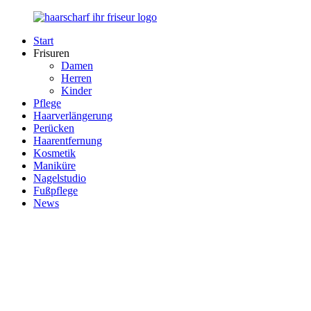
Zurück
zum
Start
Inhalt
Haarscharf
Ihr
Frisuren
–
Haar
Damen
Ihr
in
Herren
Frisör
besten
Kinder
Händen
Pflege
Haarverlängerung
Perücken
Haarentfernung
Kosmetik
Maniküre
Nagelstudio
Fußpflege
News