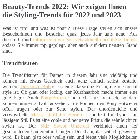
Beauty-Trends 2022: Wir zeigen Ihnen
die Styling-Trends für 2022 und 2023
Was ist "in" und was ist "out"? Diese Frage stellen sich unsere
Besucherinnen und Besucher quasi jedes Jahr aufs neue. Aus
diesem Grund
informieren wir Sie stets aktuell über diese Trends
,
sodass Sie immer top gepflegt, aber auch auf dem neusten Stand
sind.
Trendfrisuren
Die Trendfrisuren für Damen in diesem Jahr sind vielfältig und
können mit etwas Geschick auch ganz einfach selbst gestaltet
werden.
Der kurze Bob
ist so eine klassische Frisur, die nie out of
style ist. Ob glatt oder lockig, der Kurzhaarbob macht immer eine
gute Figur. Auch
Ponyfrisuren
sind nicht nur praktisch, sondern
können immer stilvoll aussehen. Sie können den Pony entweder
offen tragen oder zur Seite stylen. Der unordentliche und
verwuschelte
Messy Quiff für Herren
ist perfekt für Typen mit
lässigem Stil. Es ist eine coole und bequeme Frisur, die sehr leicht zu
stylen ist. Der
Side Swept Undercut
verbindet einen tief
geschnittenen Undercut mit langem Deckhaar, das seitlich gesweept
wird. Er kann glatt oder wellig sein und bietet viele Möglichkeiten