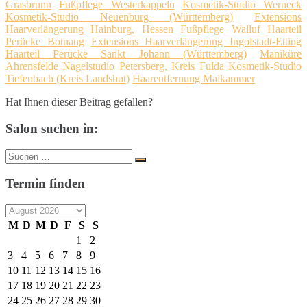
Grasbrunn
Fußpflege Westerkappeln
Kosmetik-Studio Werneck
Kosmetik-Studio Neuenbürg (Württemberg)
Extensions
Haarverlängerung Hainburg, Hessen
Fußpflege Walluf
Haarteil
Perücke Botnang
Extensions Haarverlängerung Ingolstadt-Etting
Haarteil Perücke Sankt Johann (Württemberg)
Maniküre
Ahrensfelde
Nagelstudio Petersberg, Kreis Fulda
Kosmetik-Studio
Tiefenbach (Kreis Landshut)
Haarentfernung Maikammer
Hat Ihnen dieser Beitrag gefallen?
Salon suchen in:
Suche
Suchen
nach:
Termin finden
M
D
M
D
F
S
S
1
2
3
4
5
6
7
8
9
10
11
12
13
14
15
16
17
18
19
20
21
22
23
24
25
26
27
28
29
30