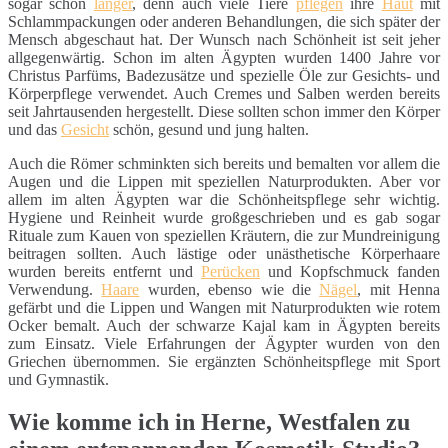
sogar schon
länger
, denn auch viele Tiere
pflegen
ihre
Haut
mit
Schlammpackungen oder anderen Behandlungen, die sich später der
Mensch abgeschaut hat. Der Wunsch nach Schönheit ist seit jeher
allgegenwärtig. Schon im alten Ägypten wurden 1400 Jahre vor
Christus Parfüms, Badezusätze und spezielle Öle zur Gesichts- und
Körperpflege verwendet. Auch Cremes und Salben werden bereits
seit Jahrtausenden hergestellt. Diese sollten schon immer den Körper
und das
Gesicht
schön, gesund und jung halten.
Auch die Römer schminkten sich bereits und bemalten vor allem die
Augen und die Lippen mit speziellen Naturprodukten. Aber vor
allem im alten Ägypten war die Schönheitspflege sehr wichtig.
Hygiene und Reinheit wurde großgeschrieben und es gab sogar
Rituale zum Kauen von speziellen Kräutern, die zur Mundreinigung
beitragen sollten. Auch lästige oder unästhetische Körperhaare
wurden bereits entfernt und
Perücken
und Kopfschmuck fanden
Verwendung.
Haare
wurden, ebenso wie die
Nägel
, mit Henna
gefärbt und die Lippen und Wangen mit Naturprodukten wie rotem
Ocker bemalt. Auch der schwarze Kajal kam in Ägypten bereits
zum Einsatz. Viele Erfahrungen der Ägypter wurden von den
Griechen übernommen. Sie ergänzten Schönheitspflege mit Sport
und Gymnastik.
Wie komme ich in Herne, Westfalen zu