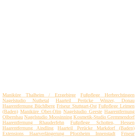
Maniküre Thalheim / Erzgebirge
Fußpflege Herbrechtingen
Nagelstudio Nuthetal
Haarteil Perücke Winzer, Donau
Haarentfernung Büchlberg
Friseur Stuttgart-Ost
Fußpflege Leimen
(Baden)
Maniküre Ober-Olm
Nagelstudio Geeste
Haarentfernung
Olbernhau
Nagelstudio Moosinning
Kosmetik-Studio Gremmendorf
Haarentfernung Rhauderfehn
Fußpflege Schotten, Hessen
Haarentfernung Aindling
Haarteil Perücke Markdorf (Baden)
Extensions Haarverlängerung Pforzheim Innenstadt
Friseur