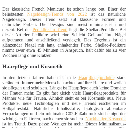
Der klassische French Manicure ist schon lange out. Einer der
beliebtesten
Nageldesign-Trends von 2022
ist das natürliche
Nageldesign. Dieser Trend setzt auf klassische Formen und
natürliche Farben. Die Designs sind meist minimalistisch und
dezent. Bei der
Pediküre im Trend
liegt die Shellac-Pediküre. Bei
dieser Art der Pediküre wird eine Schicht Gel auf Ihre Nägel
aufgetragen und anschließend versiegelt. Das Ergebnis ist ein
glänzender Nagel mit lang anhaltender Farbe. Shellac-Pedikure
nimmt zwar etwa 45 Minuten in Anspruch, hält dafür bis zu vier
Wochen lang ohne Kratzer.
Haarpflege und Kosmetik
In den letzten Jahren haben sich die
Haarpflegeprodukte
stark
verändert. Immer mehr Menschen achten auf ihre Haare und wollen
sie pflegen und schützen. Längst ist Haarpflege auch keine Domäne
der Frauen mehr. Es gibt fast gleich viele Haarpflegeprodukte für
Männer wie für Frauen. Ähnlich sieht es bei Kosmetik aus. Neue
Produkte, neue Technologien und neue Trends erscheinen im
Halbjahrestakt. Natürliche Inhaltsstoffe, biologisch abbaubare
Verpackungen und ein minimaler C02-Fußabdruck sind einige der
wichtigsten Faktoren, nach denen sie suchen.
Nachhaltige Kosmetik
ist im Trend. Dazu passt: Weniger ist mehr. Dieser Minimalismus-