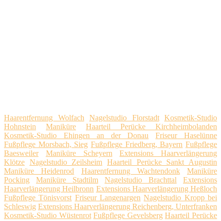
Haarentfernung Wolfach
Nagelstudio Florstadt
Kosmetik-Studio
Hohnstein
Maniküre
Haarteil Perücke Kirchheimbolanden
Kosmetik-Studio Ehingen an der Donau
Friseur Haselünne
Fußpflege Morsbach, Sieg
Fußpflege Friedberg, Bayern
Fußpflege
Baesweiler
Maniküre Scheyern
Extensions Haarverlängerung
Klötze
Nagelstudio Zeilsheim
Haarteil Perücke Sankt Augustin
Maniküre Heidenrod
Haarentfernung Wachtendonk
Maniküre
Pocking
Maniküre Stadtilm
Nagelstudio Brachttal
Extensions
Haarverlängerung Heilbronn
Extensions Haarverlängerung Heßloch
Fußpflege Tönisvorst
Friseur Langenargen
Nagelstudio Kropp bei
Schleswig
Extensions Haarverlängerung Reichenberg, Unterfranken
Kosmetik-Studio Wüstenrot
Fußpflege Gevelsberg
Haarteil Perücke