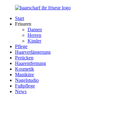
Zurück
zum
Start
Inhalt
Haarscharf
Ihr
Frisuren
–
Haar
Damen
Ihr
in
Herren
Frisör
besten
Kinder
Händen
Pflege
Haarverlängerung
Perücken
Haarentfernung
Kosmetik
Maniküre
Nagelstudio
Fußpflege
News