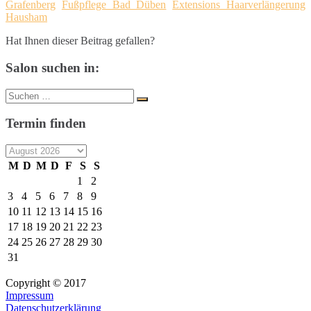
Grafenberg
Fußpflege Bad Düben
Extensions Haarverlängerung
Hausham
Hat Ihnen dieser Beitrag gefallen?
Salon suchen in:
Suche
Suchen
nach:
Termin finden
M
D
M
D
F
S
S
1
2
3
4
5
6
7
8
9
10
11
12
13
14
15
16
17
18
19
20
21
22
23
24
25
26
27
28
29
30
31
Copyright © 2017
Impressum
Datenschutzerklärung