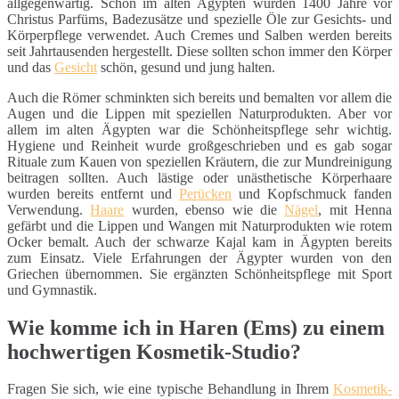
allgegenwärtig. Schon im alten Ägypten wurden 1400 Jahre vor
Christus Parfüms, Badezusätze und spezielle Öle zur Gesichts- und
Körperpflege verwendet. Auch Cremes und Salben werden bereits
seit Jahrtausenden hergestellt. Diese sollten schon immer den Körper
und das
Gesicht
schön, gesund und jung halten.
Auch die Römer schminkten sich bereits und bemalten vor allem die
Augen und die Lippen mit speziellen Naturprodukten. Aber vor
allem im alten Ägypten war die Schönheitspflege sehr wichtig.
Hygiene und Reinheit wurde großgeschrieben und es gab sogar
Rituale zum Kauen von speziellen Kräutern, die zur Mundreinigung
beitragen sollten. Auch lästige oder unästhetische Körperhaare
wurden bereits entfernt und
Perücken
und Kopfschmuck fanden
Verwendung.
Haare
wurden, ebenso wie die
Nägel
, mit Henna
gefärbt und die Lippen und Wangen mit Naturprodukten wie rotem
Ocker bemalt. Auch der schwarze Kajal kam in Ägypten bereits
zum Einsatz. Viele Erfahrungen der Ägypter wurden von den
Griechen übernommen. Sie ergänzten Schönheitspflege mit Sport
und Gymnastik.
Wie komme ich in Haren (Ems) zu einem
hochwertigen Kosmetik-Studio?
Fragen Sie sich, wie eine typische Behandlung in Ihrem
Kosmetik-