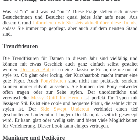
Was ist "in" und was ist "out"? Diese Frage stellen sich unsere
Besucherinnen und Besucher quasi jedes Jahr aufs neue. Aus
diesem Grund
informieren wir Sie stets aktuell über diese Trends
,
sodass Sie immer top gepflegt, aber auch auf dem neusten Stand
sind.
Trendfrisuren
Die Trendfrisuren für Damen in diesem Jahr sind vielfältig und
können mit etwas Geschick auch ganz einfach selbst gestaltet
werden.
Der kurze Bob
ist so eine klassische Frisur, die nie out of
style ist. Ob glatt oder lockig, der Kurzhaarbob macht immer eine
gute Figur. Auch
Ponyfrisuren
sind nicht nur praktisch, sondern
können immer stilvoll aussehen. Sie können den Pony entweder
offen tragen oder zur Seite stylen. Der unordentliche und
verwuschelte
Messy Quiff für Herren
ist perfekt für Typen mit
lässigem Stil. Es ist eine coole und bequeme Frisur, die sehr leicht zu
stylen ist. Der
Side Swept Undercut
verbindet einen tief
geschnittenen Undercut mit langem Deckhaar, das seitlich gesweept
wird. Er kann glatt oder wellig sein und bietet viele Möglichkeiten
für Verfeinerung. Dieser Look kann einiges vertragen.
Maniküre und Pediküre