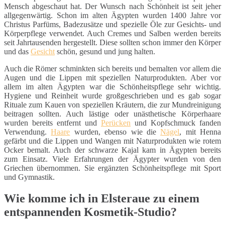
Mensch abgeschaut hat. Der Wunsch nach Schönheit ist seit jeher
allgegenwärtig. Schon im alten Ägypten wurden 1400 Jahre vor
Christus Parfüms, Badezusätze und spezielle Öle zur Gesichts- und
Körperpflege verwendet. Auch Cremes und Salben werden bereits
seit Jahrtausenden hergestellt. Diese sollten schon immer den Körper
und das
Gesicht
schön, gesund und jung halten.
Auch die Römer schminkten sich bereits und bemalten vor allem die
Augen und die Lippen mit speziellen Naturprodukten. Aber vor
allem im alten Ägypten war die Schönheitspflege sehr wichtig.
Hygiene und Reinheit wurde großgeschrieben und es gab sogar
Rituale zum Kauen von speziellen Kräutern, die zur Mundreinigung
beitragen sollten. Auch lästige oder unästhetische Körperhaare
wurden bereits entfernt und
Perücken
und Kopfschmuck fanden
Verwendung.
Haare
wurden, ebenso wie die
Nägel
, mit Henna
gefärbt und die Lippen und Wangen mit Naturprodukten wie rotem
Ocker bemalt. Auch der schwarze Kajal kam in Ägypten bereits
zum Einsatz. Viele Erfahrungen der Ägypter wurden von den
Griechen übernommen. Sie ergänzten Schönheitspflege mit Sport
und Gymnastik.
Wie komme ich in Elsteraue zu einem
entspannenden Kosmetik-Studio?