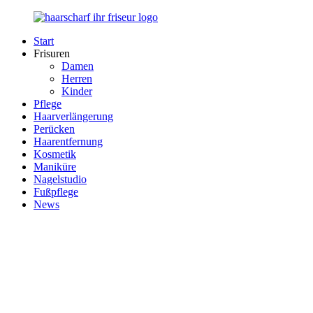
Zurück
zum
Start
Inhalt
Haarscharf
Ihr
Frisuren
–
Haar
Damen
Ihr
in
Herren
Frisör
besten
Kinder
Händen
Pflege
Haarverlängerung
Perücken
Haarentfernung
Kosmetik
Maniküre
Nagelstudio
Fußpflege
News