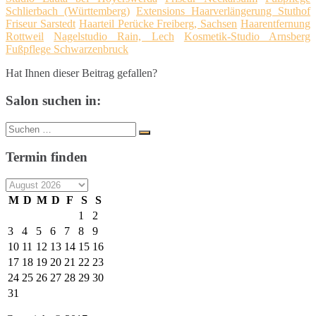
Schlierbach (Württemberg)
Extensions Haarverlängerung Stuthof
Friseur Sarstedt
Haarteil Perücke Freiberg, Sachsen
Haarentfernung
Rottweil
Nagelstudio Rain, Lech
Kosmetik-Studio Arnsberg
Fußpflege Schwarzenbruck
Hat Ihnen dieser Beitrag gefallen?
Salon suchen in:
Suche
Suchen
nach:
Termin finden
M
D
M
D
F
S
S
1
2
3
4
5
6
7
8
9
10
11
12
13
14
15
16
17
18
19
20
21
22
23
24
25
26
27
28
29
30
31