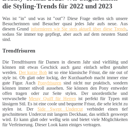
die Styling-Trends für 2022 und 2023
Was ist "in" und was ist "out"? Diese Frage stellen sich unsere
Besucherinnen und Besucher quasi jedes Jahr aufs neue. Aus
diesem Grund
informieren wir Sie stets aktuell über diese Trends
,
sodass Sie immer top gepflegt, aber auch auf dem neusten Stand
sind.
Trendfrisuren
Die Trendfrisuren für Damen in diesem Jahr sind vielfältig und
können mit etwas Geschick auch ganz einfach selbst gestaltet
werden.
Der kurze Bob
ist so eine klassische Frisur, die nie out of
style ist. Ob glatt oder lockig, der Kurzhaarbob macht immer eine
gute Figur. Auch
Ponyfrisuren
sind nicht nur praktisch, sondern
können immer stilvoll aussehen. Sie können den Pony entweder
offen tragen oder zur Seite stylen. Der unordentliche und
verwuschelte
Messy Quiff für Herren
ist perfekt für Typen mit
lässigem Stil. Es ist eine coole und bequeme Frisur, die sehr leicht zu
stylen ist. Der
Side Swept Undercut
verbindet einen tief
geschnittenen Undercut mit langem Deckhaar, das seitlich gesweept
wird. Er kann glatt oder wellig sein und bietet viele Möglichkeiten
für Verfeinerung. Dieser Look kann einiges vertragen.