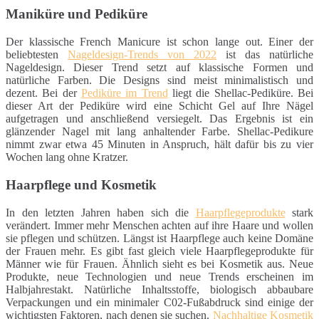
Maniküre und Pediküre
Der klassische French Manicure ist schon lange out. Einer der
beliebtesten
Nageldesign-Trends von 2022
ist das natürliche
Nageldesign. Dieser Trend setzt auf klassische Formen und
natürliche Farben. Die Designs sind meist minimalistisch und
dezent. Bei der
Pediküre im Trend
liegt die Shellac-Pediküre. Bei
dieser Art der Pediküre wird eine Schicht Gel auf Ihre Nägel
aufgetragen und anschließend versiegelt. Das Ergebnis ist ein
glänzender Nagel mit lang anhaltender Farbe. Shellac-Pedikure
nimmt zwar etwa 45 Minuten in Anspruch, hält dafür bis zu vier
Wochen lang ohne Kratzer.
Haarpflege und Kosmetik
In den letzten Jahren haben sich die
Haarpflegeprodukte
stark
verändert. Immer mehr Menschen achten auf ihre Haare und wollen
sie pflegen und schützen. Längst ist Haarpflege auch keine Domäne
der Frauen mehr. Es gibt fast gleich viele Haarpflegeprodukte für
Männer wie für Frauen. Ähnlich sieht es bei Kosmetik aus. Neue
Produkte, neue Technologien und neue Trends erscheinen im
Halbjahrestakt. Natürliche Inhaltsstoffe, biologisch abbaubare
Verpackungen und ein minimaler C02-Fußabdruck sind einige der
wichtigsten Faktoren, nach denen sie suchen.
Nachhaltige Kosmetik