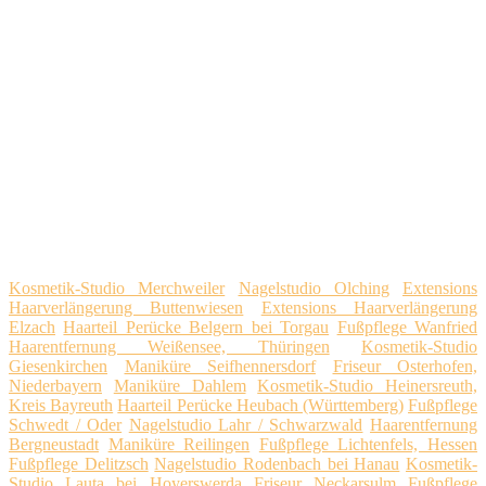
Kosmetik-Studio Merchweiler
Nagelstudio Olching
Extensions
Haarverlängerung Buttenwiesen
Extensions Haarverlängerung
Elzach
Haarteil Perücke Belgern bei Torgau
Fußpflege Wanfried
Haarentfernung Weißensee, Thüringen
Kosmetik-Studio
Giesenkirchen
Maniküre Seifhennersdorf
Friseur Osterhofen,
Niederbayern
Maniküre Dahlem
Kosmetik-Studio Heinersreuth,
Kreis Bayreuth
Haarteil Perücke Heubach (Württemberg)
Fußpflege
Schwedt / Oder
Nagelstudio Lahr / Schwarzwald
Haarentfernung
Bergneustadt
Maniküre Reilingen
Fußpflege Lichtenfels, Hessen
Fußpflege Delitzsch
Nagelstudio Rodenbach bei Hanau
Kosmetik-
Studio Lauta bei Hoyerswerda
Friseur Neckarsulm
Fußpflege