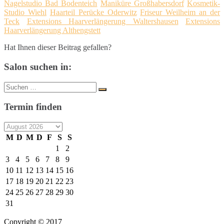
Nagelstudio Bad Bodenteich
Maniküre Großhabersdorf
Kosmetik-
Studio Wiehl
Haarteil Perücke Oderwitz
Friseur Weilheim an der
Teck
Extensions Haarverlängerung Waltershausen
Extensions
Haarverlängerung Althengstett
Hat Ihnen dieser Beitrag gefallen?
Salon suchen in:
Suche
Suchen
nach:
Termin finden
M
D
M
D
F
S
S
1
2
3
4
5
6
7
8
9
10
11
12
13
14
15
16
17
18
19
20
21
22
23
24
25
26
27
28
29
30
31
Copyright © 2017