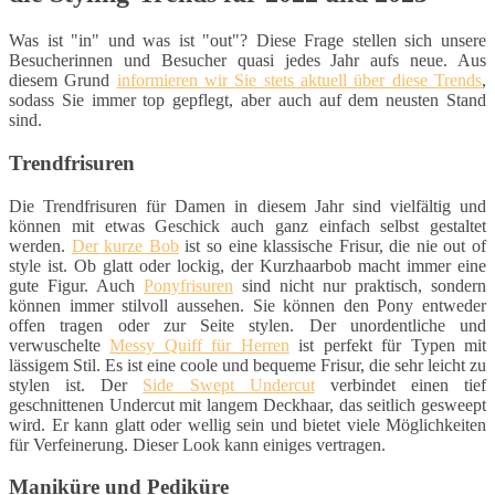
Was ist "in" und was ist "out"? Diese Frage stellen sich unsere
Besucherinnen und Besucher quasi jedes Jahr aufs neue. Aus
diesem Grund
informieren wir Sie stets aktuell über diese Trends
,
sodass Sie immer top gepflegt, aber auch auf dem neusten Stand
sind.
Trendfrisuren
Die Trendfrisuren für Damen in diesem Jahr sind vielfältig und
können mit etwas Geschick auch ganz einfach selbst gestaltet
werden.
Der kurze Bob
ist so eine klassische Frisur, die nie out of
style ist. Ob glatt oder lockig, der Kurzhaarbob macht immer eine
gute Figur. Auch
Ponyfrisuren
sind nicht nur praktisch, sondern
können immer stilvoll aussehen. Sie können den Pony entweder
offen tragen oder zur Seite stylen. Der unordentliche und
verwuschelte
Messy Quiff für Herren
ist perfekt für Typen mit
lässigem Stil. Es ist eine coole und bequeme Frisur, die sehr leicht zu
stylen ist. Der
Side Swept Undercut
verbindet einen tief
geschnittenen Undercut mit langem Deckhaar, das seitlich gesweept
wird. Er kann glatt oder wellig sein und bietet viele Möglichkeiten
für Verfeinerung. Dieser Look kann einiges vertragen.
Maniküre und Pediküre