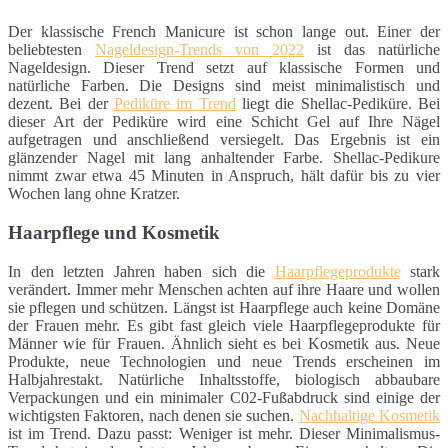
Der klassische French Manicure ist schon lange out. Einer der
beliebtesten
Nageldesign-Trends von 2022
ist das natürliche
Nageldesign. Dieser Trend setzt auf klassische Formen und
natürliche Farben. Die Designs sind meist minimalistisch und
dezent. Bei der
Pediküre im Trend
liegt die Shellac-Pediküre. Bei
dieser Art der Pediküre wird eine Schicht Gel auf Ihre Nägel
aufgetragen und anschließend versiegelt. Das Ergebnis ist ein
glänzender Nagel mit lang anhaltender Farbe. Shellac-Pedikure
nimmt zwar etwa 45 Minuten in Anspruch, hält dafür bis zu vier
Wochen lang ohne Kratzer.
Haarpflege und Kosmetik
In den letzten Jahren haben sich die
Haarpflegeprodukte
stark
verändert. Immer mehr Menschen achten auf ihre Haare und wollen
sie pflegen und schützen. Längst ist Haarpflege auch keine Domäne
der Frauen mehr. Es gibt fast gleich viele Haarpflegeprodukte für
Männer wie für Frauen. Ähnlich sieht es bei Kosmetik aus. Neue
Produkte, neue Technologien und neue Trends erscheinen im
Halbjahrestakt. Natürliche Inhaltsstoffe, biologisch abbaubare
Verpackungen und ein minimaler C02-Fußabdruck sind einige der
wichtigsten Faktoren, nach denen sie suchen.
Nachhaltige Kosmetik
ist im Trend. Dazu passt: Weniger ist mehr. Dieser Minimalismus-