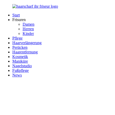
Zurück
zum
Start
Inhalt
Haarscharf
Ihr
Frisuren
–
Haar
Damen
Ihr
in
Herren
Frisör
besten
Kinder
Händen
Pflege
Haarverlängerung
Perücken
Haarentfernung
Kosmetik
Maniküre
Nagelstudio
Fußpflege
News