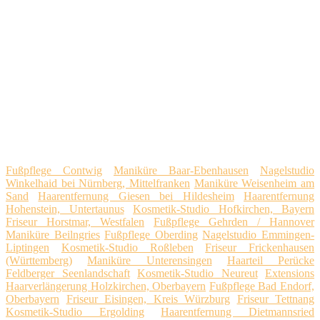
Fußpflege Contwig
Maniküre Baar-Ebenhausen
Nagelstudio
Winkelhaid bei Nürnberg, Mittelfranken
Maniküre Weisenheim am
Sand
Haarentfernung Giesen bei Hildesheim
Haarentfernung
Hohenstein, Untertaunus
Kosmetik-Studio Hofkirchen, Bayern
Friseur Horstmar, Westfalen
Fußpflege Gehrden / Hannover
Maniküre Beilngries
Fußpflege Oberding
Nagelstudio Emmingen-
Liptingen
Kosmetik-Studio Roßleben
Friseur Frickenhausen
(Württemberg)
Maniküre Unterensingen
Haarteil Perücke
Feldberger Seenlandschaft
Kosmetik-Studio Neureut
Extensions
Haarverlängerung Holzkirchen, Oberbayern
Fußpflege Bad Endorf,
Oberbayern
Friseur Eisingen, Kreis Würzburg
Friseur Tettnang
Kosmetik-Studio Ergolding
Haarentfernung Dietmannsried