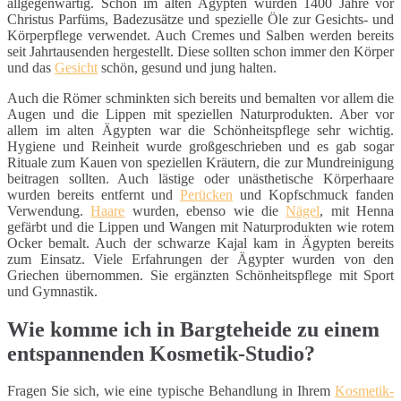
allgegenwärtig. Schon im alten Ägypten wurden 1400 Jahre vor
Christus Parfüms, Badezusätze und spezielle Öle zur Gesichts- und
Körperpflege verwendet. Auch Cremes und Salben werden bereits
seit Jahrtausenden hergestellt. Diese sollten schon immer den Körper
und das
Gesicht
schön, gesund und jung halten.
Auch die Römer schminkten sich bereits und bemalten vor allem die
Augen und die Lippen mit speziellen Naturprodukten. Aber vor
allem im alten Ägypten war die Schönheitspflege sehr wichtig.
Hygiene und Reinheit wurde großgeschrieben und es gab sogar
Rituale zum Kauen von speziellen Kräutern, die zur Mundreinigung
beitragen sollten. Auch lästige oder unästhetische Körperhaare
wurden bereits entfernt und
Perücken
und Kopfschmuck fanden
Verwendung.
Haare
wurden, ebenso wie die
Nägel
, mit Henna
gefärbt und die Lippen und Wangen mit Naturprodukten wie rotem
Ocker bemalt. Auch der schwarze Kajal kam in Ägypten bereits
zum Einsatz. Viele Erfahrungen der Ägypter wurden von den
Griechen übernommen. Sie ergänzten Schönheitspflege mit Sport
und Gymnastik.
Wie komme ich in Bargteheide zu einem
entspannenden Kosmetik-Studio?
Fragen Sie sich, wie eine typische Behandlung in Ihrem
Kosmetik-