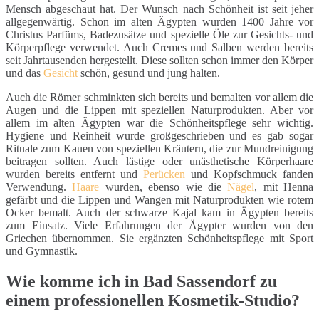
Mensch abgeschaut hat. Der Wunsch nach Schönheit ist seit jeher
allgegenwärtig. Schon im alten Ägypten wurden 1400 Jahre vor
Christus Parfüms, Badezusätze und spezielle Öle zur Gesichts- und
Körperpflege verwendet. Auch Cremes und Salben werden bereits
seit Jahrtausenden hergestellt. Diese sollten schon immer den Körper
und das
Gesicht
schön, gesund und jung halten.
Auch die Römer schminkten sich bereits und bemalten vor allem die
Augen und die Lippen mit speziellen Naturprodukten. Aber vor
allem im alten Ägypten war die Schönheitspflege sehr wichtig.
Hygiene und Reinheit wurde großgeschrieben und es gab sogar
Rituale zum Kauen von speziellen Kräutern, die zur Mundreinigung
beitragen sollten. Auch lästige oder unästhetische Körperhaare
wurden bereits entfernt und
Perücken
und Kopfschmuck fanden
Verwendung.
Haare
wurden, ebenso wie die
Nägel
, mit Henna
gefärbt und die Lippen und Wangen mit Naturprodukten wie rotem
Ocker bemalt. Auch der schwarze Kajal kam in Ägypten bereits
zum Einsatz. Viele Erfahrungen der Ägypter wurden von den
Griechen übernommen. Sie ergänzten Schönheitspflege mit Sport
und Gymnastik.
Wie komme ich in Bad Sassendorf zu
einem professionellen Kosmetik-Studio?