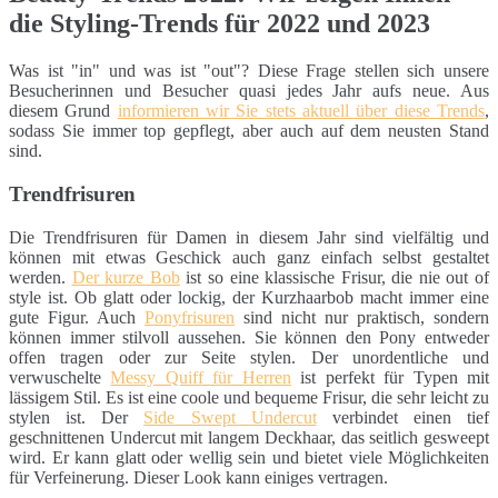
die Styling-Trends für 2022 und 2023
Was ist "in" und was ist "out"? Diese Frage stellen sich unsere
Besucherinnen und Besucher quasi jedes Jahr aufs neue. Aus
diesem Grund
informieren wir Sie stets aktuell über diese Trends
,
sodass Sie immer top gepflegt, aber auch auf dem neusten Stand
sind.
Trendfrisuren
Die Trendfrisuren für Damen in diesem Jahr sind vielfältig und
können mit etwas Geschick auch ganz einfach selbst gestaltet
werden.
Der kurze Bob
ist so eine klassische Frisur, die nie out of
style ist. Ob glatt oder lockig, der Kurzhaarbob macht immer eine
gute Figur. Auch
Ponyfrisuren
sind nicht nur praktisch, sondern
können immer stilvoll aussehen. Sie können den Pony entweder
offen tragen oder zur Seite stylen. Der unordentliche und
verwuschelte
Messy Quiff für Herren
ist perfekt für Typen mit
lässigem Stil. Es ist eine coole und bequeme Frisur, die sehr leicht zu
stylen ist. Der
Side Swept Undercut
verbindet einen tief
geschnittenen Undercut mit langem Deckhaar, das seitlich gesweept
wird. Er kann glatt oder wellig sein und bietet viele Möglichkeiten
für Verfeinerung. Dieser Look kann einiges vertragen.