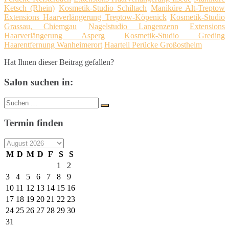
Ketsch (Rhein)
Kosmetik-Studio Schiltach
Maniküre Alt-Treptow
Extensions Haarverlängerung Treptow-Köpenick
Kosmetik-Studio
Grassau, Chiemgau
Nagelstudio Langenzenn
Extensions
Haarverlängerung Asperg
Kosmetik-Studio Greding
Haarentfernung Wanheimerort
Haarteil Perücke Großostheim
Hat Ihnen dieser Beitrag gefallen?
Salon suchen in:
Suche
Suchen
nach:
Termin finden
M
D
M
D
F
S
S
1
2
3
4
5
6
7
8
9
10
11
12
13
14
15
16
17
18
19
20
21
22
23
24
25
26
27
28
29
30
31