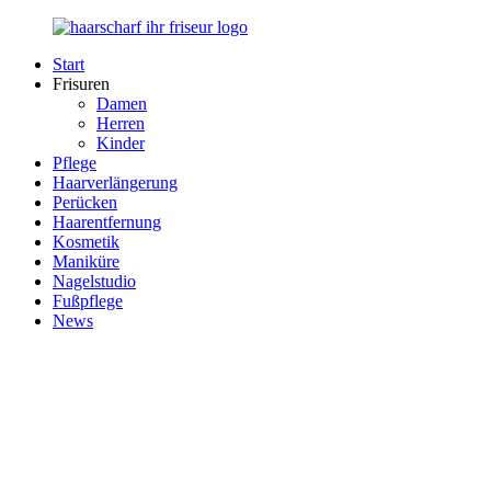
Zurück
zum
Start
Inhalt
Haarscharf
Ihr
Frisuren
–
Haar
Damen
Ihr
in
Herren
Frisör
besten
Kinder
Händen
Pflege
Haarverlängerung
Perücken
Haarentfernung
Kosmetik
Maniküre
Nagelstudio
Fußpflege
News