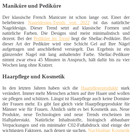
Maniküre und Pediküre
Der klassische French Manicure ist schon lange out. Einer der
beliebtesten
Nageldesign-Trends von 2022
ist das natürliche
Nageldesign. Dieser Trend setzt auf klassische Formen und
natürliche Farben. Die Designs sind meist minimalistisch und
dezent. Bei der
Pediküre im Trend
liegt die Shellac-Pediküre. Bei
dieser Art der Pediküre wird eine Schicht Gel auf Ihre Nägel
aufgetragen und anschließend versiegelt. Das Ergebnis ist ein
glänzender Nagel mit lang anhaltender Farbe. Shellac-Pedikure
nimmt zwar etwa 45 Minuten in Anspruch, hält dafür bis zu vier
Wochen lang ohne Kratzer.
Haarpflege und Kosmetik
In den letzten Jahren haben sich die
Haarpflegeprodukte
stark
verändert. Immer mehr Menschen achten auf ihre Haare und wollen
sie pflegen und schützen. Längst ist Haarpflege auch keine Domäne
der Frauen mehr. Es gibt fast gleich viele Haarpflegeprodukte für
Männer wie für Frauen. Ähnlich sieht es bei Kosmetik aus. Neue
Produkte, neue Technologien und neue Trends erscheinen im
Halbjahrestakt. Natürliche Inhaltsstoffe, biologisch abbaubare
Verpackungen und ein minimaler C02-Fußabdruck sind einige der
wichtigsten Faktoren, nach denen sie suchen.
Nachhaltige Kosmetik