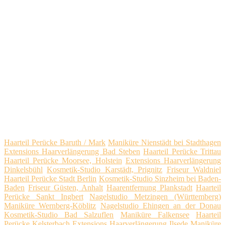
Haarteil Perücke Baruth / Mark
Maniküre Nienstädt bei Stadthagen
Extensions Haarverlängerung Bad Steben
Haarteil Perücke Trittau
Haarteil Perücke Moorsee, Holstein
Extensions Haarverlängerung
Dinkelsbühl
Kosmetik-Studio Karstädt, Prignitz
Friseur Waldniel
Haarteil Perücke Stadt Berlin
Kosmetik-Studio Sinzheim bei Baden-
Baden
Friseur Güsten, Anhalt
Haarentfernung Plankstadt
Haarteil
Perücke Sankt Ingbert
Nagelstudio Metzingen (Württemberg)
Maniküre Wernberg-Köblitz
Nagelstudio Ehingen an der Donau
Kosmetik-Studio Bad Salzuflen
Maniküre Falkensee
Haarteil
Perücke Kelsterbach
Extensions Haarverlängerung Ilsede
Maniküre