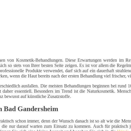
hen von Kosmetik-Behandlungen. Diese Erwartungen werden im Regel
ch so stets von Ihrer besten Seite zeigen. Es ist vor allem die Regel
rofessionelle Produkte verwendet, darf sich auf ein dauerhaft strahle
n, wenn die Haut bereits nach der ersten Behandlung viel frischer, vita
schiedlich ausfallen. Die meisten Behandlungen beginnen bei rund 10
t daher essentiell. Besonders im Trend ist die Naturkosmetik. Mens
nz bewusst auf künstliche Zusatzstoffe.
in Bad Gandersheim
aktisch schon immer, denn der Wunsch danach ist so alt wie die Mensch
die nur darauf warten zum Einsatz zu kommen. Auch für praktisch je