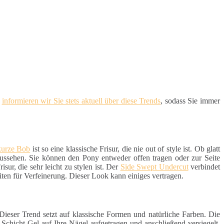
d
informieren wir Sie stets aktuell über diese Trends
, sodass Sie immer
kurze Bob
ist so eine klassische Frisur, die nie out of style ist. Ob glatt
aussehen. Sie können den Pony entweder offen tragen oder zur Seite
sur, die sehr leicht zu stylen ist. Der
Side Swept Undercut
verbindet
iten für Verfeinerung. Dieser Look kann einiges vertragen.
 Dieser Trend setzt auf klassische Formen und natürliche Farben. Die
e Schicht Gel auf Ihre Nägel aufgetragen und anschließend versiegelt.