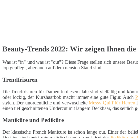
Beauty-Trends 2022: Wir zeigen Ihnen die 
Was ist "in" und was ist "out"? Diese Frage stellen sich unsere Be
top gepflegt, aber auch auf dem neusten Stand sind.
Trendfrisuren
Die Trendfrisuren für Damen in diesem Jahr sind vielfältig und könn
oder lockig, der Kurzhaarbob macht immer eine gute Figur. Auch
P
stylen. Der unordentliche und verwuschelte
Messy Quiff für Herren
i
einen tief geschnittenen Undercut mit langem Deckhaar, das seitlich g
Maniküre und Pediküre
Der klassische French Manicure ist schon lange out. Einer der belie
Designs sind meist minimalistisch und dezent. Bei der
Pediküre im 