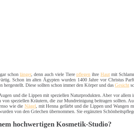
ogar schon
länger
, denn auch viele Tiere
pflegen
ihre
Haut
mit Schlamm
nwärtig. Schon im alten Ägypten wurden 1400 Jahre vor Christus Parf
n hergestellt. Diese sollten schon immer den Körper und das
Gesicht
sc
Augen und die Lippen mit speziellen Naturprodukten. Aber vor allem 
on speziellen Kräutern, die zur Mundreinigung beitragen sollten. Auc
enso wie die
Nägel
, mit Henna gefärbt und die Lippen und Wangen m
 wurden von den Griechen übernommen. Sie ergänzten Schönheitspfleg
nem hochwertigen Kosmetik-Studio?