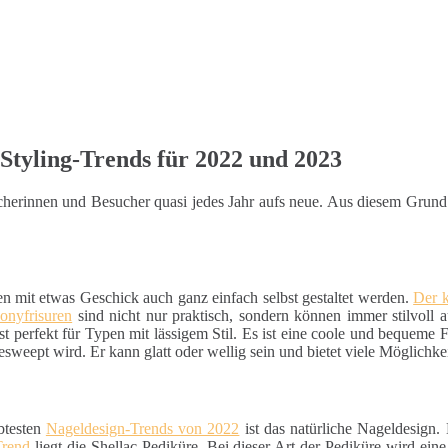
Styling-Trends für 2022 und 2023
sucherinnen und Besucher quasi jedes Jahr aufs neue. Aus diesem Grun
en mit etwas Geschick auch ganz einfach selbst gestaltet werden.
Der 
onyfrisuren
sind nicht nur praktisch, sondern können immer stilvoll 
st perfekt für Typen mit lässigem Stil. Es ist eine coole und bequeme Fri
esweept wird. Er kann glatt oder wellig sein und bietet viele Möglichke
btesten
Nageldesign-Trends von 2022
ist das natürliche Nageldesign.
Trend
liegt die Shellac-Pediküre. Bei dieser Art der Pediküre wird ein