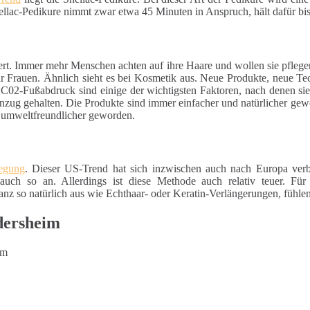
hellac-Pedikure nimmt zwar etwa 45 Minuten in Anspruch, hält dafür bi
ert. Immer mehr Menschen achten auf ihre Haare und wollen sie pfleg
für Frauen. Ähnlich sieht es bei Kosmetik aus. Neue Produkte, neue Te
 C02-Fußabdruck sind einige der wichtigsten Faktoren, nach denen si
nzug gehalten. Die Produkte sind immer einfacher und natürlicher gewo
d umweltfreundlicher geworden.
wegung
. Dieser US-Trend hat sich inzwischen auch nach Europa verb
auch so an. Allerdings ist diese Methode auch relativ teuer. Für
z so natürlich aus wie Echthaar- oder Keratin-Verlängerungen, fühlen
dersheim