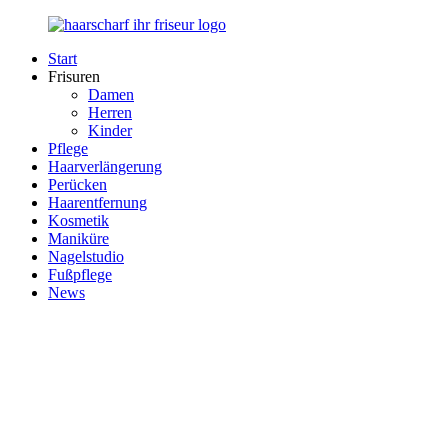
Zurück
zum
Start
Inhalt
Haarscharf
Ihr
Frisuren
–
Haar
Damen
Ihr
in
Herren
Frisör
besten
Kinder
Händen
Pflege
Haarverlängerung
Perücken
Haarentfernung
Kosmetik
Maniküre
Nagelstudio
Fußpflege
News