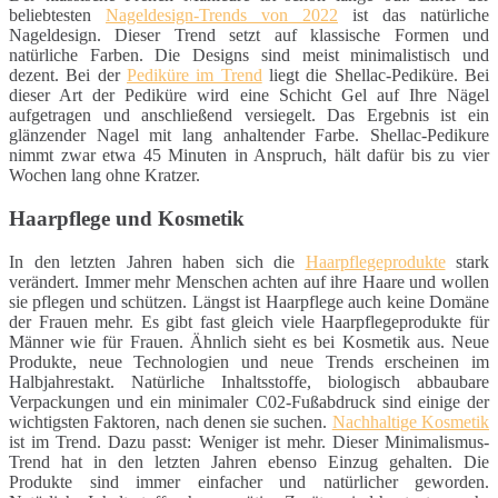
beliebtesten
Nageldesign-Trends von 2022
ist das natürliche
Nageldesign. Dieser Trend setzt auf klassische Formen und
natürliche Farben. Die Designs sind meist minimalistisch und
dezent. Bei der
Pediküre im Trend
liegt die Shellac-Pediküre. Bei
dieser Art der Pediküre wird eine Schicht Gel auf Ihre Nägel
aufgetragen und anschließend versiegelt. Das Ergebnis ist ein
glänzender Nagel mit lang anhaltender Farbe. Shellac-Pedikure
nimmt zwar etwa 45 Minuten in Anspruch, hält dafür bis zu vier
Wochen lang ohne Kratzer.
Haarpflege und Kosmetik
In den letzten Jahren haben sich die
Haarpflegeprodukte
stark
verändert. Immer mehr Menschen achten auf ihre Haare und wollen
sie pflegen und schützen. Längst ist Haarpflege auch keine Domäne
der Frauen mehr. Es gibt fast gleich viele Haarpflegeprodukte für
Männer wie für Frauen. Ähnlich sieht es bei Kosmetik aus. Neue
Produkte, neue Technologien und neue Trends erscheinen im
Halbjahrestakt. Natürliche Inhaltsstoffe, biologisch abbaubare
Verpackungen und ein minimaler C02-Fußabdruck sind einige der
wichtigsten Faktoren, nach denen sie suchen.
Nachhaltige Kosmetik
ist im Trend. Dazu passt: Weniger ist mehr. Dieser Minimalismus-
Trend hat in den letzten Jahren ebenso Einzug gehalten. Die
Produkte sind immer einfacher und natürlicher geworden.