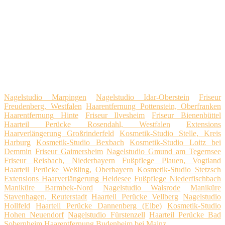
Nagelstudio Marpingen
Nagelstudio Idar-Oberstein
Friseur
Freudenberg, Westfalen
Haarentfernung Pottenstein, Oberfranken
Haarentfernung Hinte
Friseur Ilvesheim
Friseur Bienenbüttel
Haarteil Perücke Rosendahl, Westfalen
Extensions
Haarverlängerung Großrinderfeld
Kosmetik-Studio Stelle, Kreis
Harburg
Kosmetik-Studio Bexbach
Kosmetik-Studio Loitz bei
Demmin
Friseur Gaimersheim
Nagelstudio Gmund am Tegernsee
Friseur Reisbach, Niederbayern
Fußpflege Plauen, Vogtland
Haarteil Perücke Weßling, Oberbayern
Kosmetik-Studio Stetzsch
Extensions Haarverlängerung Heidesee
Fußpflege Niederfischbach
Maniküre Barmbek-Nord
Nagelstudio Walsrode
Maniküre
Stavenhagen, Reuterstadt
Haarteil Perücke Vellberg
Nagelstudio
Hollfeld
Haarteil Perücke Dannenberg (Elbe)
Kosmetik-Studio
Hohen Neuendorf
Nagelstudio Fürstenzell
Haarteil Perücke Bad
Sobernheim
Haarentfernung Budenheim bei Mainz