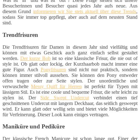
Was ist "in" und was ist "out"? Diese Frage stellen sich unsere
Besucherinnen und Besucher quasi jedes Jahr aufs neue. Aus
diesem Grund
informieren wir Sie stets aktuell über diese Trends
,
sodass Sie immer top gepflegt, aber auch auf dem neusten Stand
sind.
Trendfrisuren
Die Trendfrisuren für Damen in diesem Jahr sind vielfältig und
können mit etwas Geschick auch ganz einfach selbst gestaltet
werden.
Der kurze Bob
ist so eine klassische Frisur, die nie out of
style ist. Ob glatt oder lockig, der Kurzhaarbob macht immer eine
gute Figur. Auch
Ponyfrisuren
sind nicht nur praktisch, sondern
können immer stilvoll aussehen. Sie können den Pony entweder
offen tragen oder zur Seite stylen. Der unordentliche und
verwuschelte
Messy Quiff für Herren
ist perfekt für Typen mit
lässigem Stil. Es ist eine coole und bequeme Frisur, die sehr leicht zu
stylen ist. Der
Side Swept Undercut
verbindet einen tief
geschnittenen Undercut mit langem Deckhaar, das seitlich gesweept
wird. Er kann glatt oder wellig sein und bietet viele Möglichkeiten
für Verfeinerung. Dieser Look kann einiges vertragen.
Maniküre und Pediküre
Der klassische French Manicure ist schon lange out. Einer der