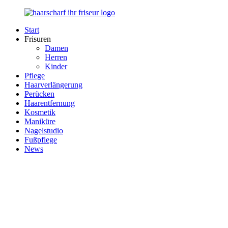
Zurück
zum
Start
Inhalt
Haarscharf
Ihr
Frisuren
–
Haar
Damen
Ihr
in
Herren
Frisör
besten
Kinder
Händen
Pflege
Haarverlängerung
Perücken
Haarentfernung
Kosmetik
Maniküre
Nagelstudio
Fußpflege
News