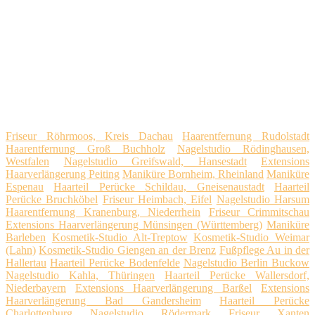
Friseur Röhrmoos, Kreis Dachau
Haarentfernung Rudolstadt
Haarentfernung Groß Buchholz
Nagelstudio Rödinghausen,
Westfalen
Nagelstudio Greifswald, Hansestadt
Extensions
Haarverlängerung Peiting
Maniküre Bornheim, Rheinland
Maniküre
Espenau
Haarteil Perücke Schildau, Gneisenaustadt
Haarteil
Perücke Bruchköbel
Friseur Heimbach, Eifel
Nagelstudio Harsum
Haarentfernung Kranenburg, Niederrhein
Friseur Crimmitschau
Extensions Haarverlängerung Münsingen (Württemberg)
Maniküre
Barleben
Kosmetik-Studio Alt-Treptow
Kosmetik-Studio Weimar
(Lahn)
Kosmetik-Studio Giengen an der Brenz
Fußpflege Au in der
Hallertau
Haarteil Perücke Bodenfelde
Nagelstudio Berlin Buckow
Nagelstudio Kahla, Thüringen
Haarteil Perücke Wallersdorf,
Niederbayern
Extensions Haarverlängerung Barßel
Extensions
Haarverlängerung Bad Gandersheim
Haarteil Perücke
Charlottenburg
Nagelstudio Rödermark
Friseur Xanten