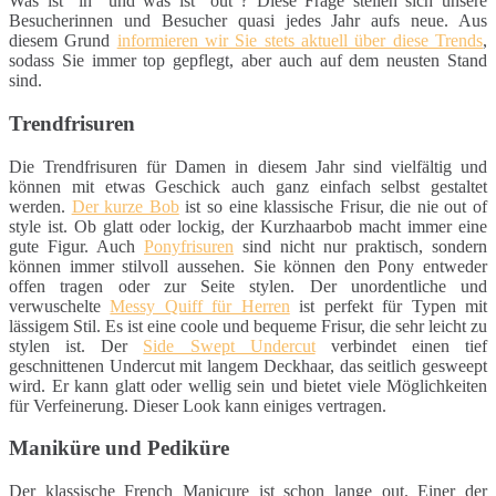
Was ist "in" und was ist "out"? Diese Frage stellen sich unsere
Besucherinnen und Besucher quasi jedes Jahr aufs neue. Aus
diesem Grund
informieren wir Sie stets aktuell über diese Trends
,
sodass Sie immer top gepflegt, aber auch auf dem neusten Stand
sind.
Trendfrisuren
Die Trendfrisuren für Damen in diesem Jahr sind vielfältig und
können mit etwas Geschick auch ganz einfach selbst gestaltet
werden.
Der kurze Bob
ist so eine klassische Frisur, die nie out of
style ist. Ob glatt oder lockig, der Kurzhaarbob macht immer eine
gute Figur. Auch
Ponyfrisuren
sind nicht nur praktisch, sondern
können immer stilvoll aussehen. Sie können den Pony entweder
offen tragen oder zur Seite stylen. Der unordentliche und
verwuschelte
Messy Quiff für Herren
ist perfekt für Typen mit
lässigem Stil. Es ist eine coole und bequeme Frisur, die sehr leicht zu
stylen ist. Der
Side Swept Undercut
verbindet einen tief
geschnittenen Undercut mit langem Deckhaar, das seitlich gesweept
wird. Er kann glatt oder wellig sein und bietet viele Möglichkeiten
für Verfeinerung. Dieser Look kann einiges vertragen.
Maniküre und Pediküre
Der klassische French Manicure ist schon lange out. Einer der