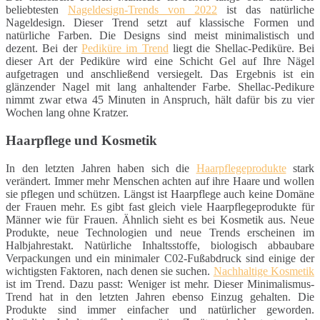
beliebtesten
Nageldesign-Trends von 2022
ist das natürliche
Nageldesign. Dieser Trend setzt auf klassische Formen und
natürliche Farben. Die Designs sind meist minimalistisch und
dezent. Bei der
Pediküre im Trend
liegt die Shellac-Pediküre. Bei
dieser Art der Pediküre wird eine Schicht Gel auf Ihre Nägel
aufgetragen und anschließend versiegelt. Das Ergebnis ist ein
glänzender Nagel mit lang anhaltender Farbe. Shellac-Pedikure
nimmt zwar etwa 45 Minuten in Anspruch, hält dafür bis zu vier
Wochen lang ohne Kratzer.
Haarpflege und Kosmetik
In den letzten Jahren haben sich die
Haarpflegeprodukte
stark
verändert. Immer mehr Menschen achten auf ihre Haare und wollen
sie pflegen und schützen. Längst ist Haarpflege auch keine Domäne
der Frauen mehr. Es gibt fast gleich viele Haarpflegeprodukte für
Männer wie für Frauen. Ähnlich sieht es bei Kosmetik aus. Neue
Produkte, neue Technologien und neue Trends erscheinen im
Halbjahrestakt. Natürliche Inhaltsstoffe, biologisch abbaubare
Verpackungen und ein minimaler C02-Fußabdruck sind einige der
wichtigsten Faktoren, nach denen sie suchen.
Nachhaltige Kosmetik
ist im Trend. Dazu passt: Weniger ist mehr. Dieser Minimalismus-
Trend hat in den letzten Jahren ebenso Einzug gehalten. Die
Produkte sind immer einfacher und natürlicher geworden.