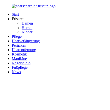
Zurück
zum
Start
Inhalt
Haarscharf
Ihr
Frisuren
–
Haar
Damen
Ihr
in
Herren
Frisör
besten
Kinder
Händen
Pflege
Haarverlängerung
Perücken
Haarentfernung
Kosmetik
Maniküre
Nagelstudio
Fußpflege
News