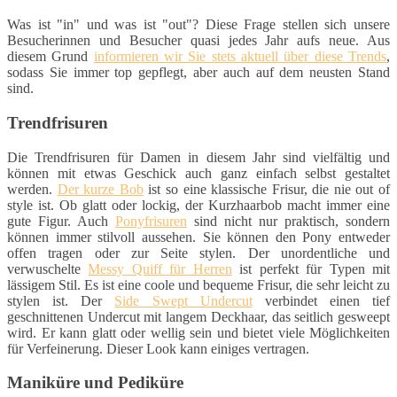
Was ist "in" und was ist "out"? Diese Frage stellen sich unsere
Besucherinnen und Besucher quasi jedes Jahr aufs neue. Aus
diesem Grund
informieren wir Sie stets aktuell über diese Trends
,
sodass Sie immer top gepflegt, aber auch auf dem neusten Stand
sind.
Trendfrisuren
Die Trendfrisuren für Damen in diesem Jahr sind vielfältig und
können mit etwas Geschick auch ganz einfach selbst gestaltet
werden.
Der kurze Bob
ist so eine klassische Frisur, die nie out of
style ist. Ob glatt oder lockig, der Kurzhaarbob macht immer eine
gute Figur. Auch
Ponyfrisuren
sind nicht nur praktisch, sondern
können immer stilvoll aussehen. Sie können den Pony entweder
offen tragen oder zur Seite stylen. Der unordentliche und
verwuschelte
Messy Quiff für Herren
ist perfekt für Typen mit
lässigem Stil. Es ist eine coole und bequeme Frisur, die sehr leicht zu
stylen ist. Der
Side Swept Undercut
verbindet einen tief
geschnittenen Undercut mit langem Deckhaar, das seitlich gesweept
wird. Er kann glatt oder wellig sein und bietet viele Möglichkeiten
für Verfeinerung. Dieser Look kann einiges vertragen.
Maniküre und Pediküre