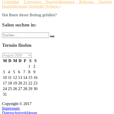
Urstromtal
Extensions Haarverlängerung Rabenau, Sachsen
Haarentfernung Aichwald (Schurw.)
Hat Ihnen dieser Beitrag gefallen?
Salon suchen in:
Suche
Suchen
nach:
Termin finden
M
D
M
D
F
S
S
1
2
3
4
5
6
7
8
9
10
11
12
13
14
15
16
17
18
19
20
21
22
23
24
25
26
27
28
29
30
31
Copyright © 2017
Impressum
Datenschutzerklärung