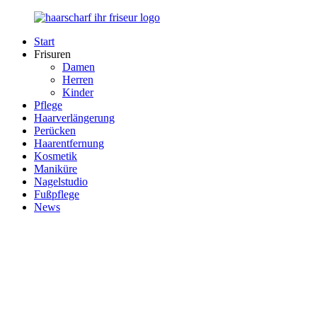
Zurück
zum
Start
Inhalt
Haarscharf
Ihr
Frisuren
–
Haar
Damen
Ihr
in
Herren
Frisör
besten
Kinder
Händen
Pflege
Haarverlängerung
Perücken
Haarentfernung
Kosmetik
Maniküre
Nagelstudio
Fußpflege
News