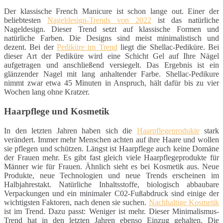
Der klassische French Manicure ist schon lange out. Einer der
beliebtesten
Nageldesign-Trends von 2022
ist das natürliche
Nageldesign. Dieser Trend setzt auf klassische Formen und
natürliche Farben. Die Designs sind meist minimalistisch und
dezent. Bei der
Pediküre im Trend
liegt die Shellac-Pediküre. Bei
dieser Art der Pediküre wird eine Schicht Gel auf Ihre Nägel
aufgetragen und anschließend versiegelt. Das Ergebnis ist ein
glänzender Nagel mit lang anhaltender Farbe. Shellac-Pedikure
nimmt zwar etwa 45 Minuten in Anspruch, hält dafür bis zu vier
Wochen lang ohne Kratzer.
Haarpflege und Kosmetik
In den letzten Jahren haben sich die
Haarpflegeprodukte
stark
verändert. Immer mehr Menschen achten auf ihre Haare und wollen
sie pflegen und schützen. Längst ist Haarpflege auch keine Domäne
der Frauen mehr. Es gibt fast gleich viele Haarpflegeprodukte für
Männer wie für Frauen. Ähnlich sieht es bei Kosmetik aus. Neue
Produkte, neue Technologien und neue Trends erscheinen im
Halbjahrestakt. Natürliche Inhaltsstoffe, biologisch abbaubare
Verpackungen und ein minimaler C02-Fußabdruck sind einige der
wichtigsten Faktoren, nach denen sie suchen.
Nachhaltige Kosmetik
ist im Trend. Dazu passt: Weniger ist mehr. Dieser Minimalismus-
Trend hat in den letzten Jahren ebenso Einzug gehalten. Die