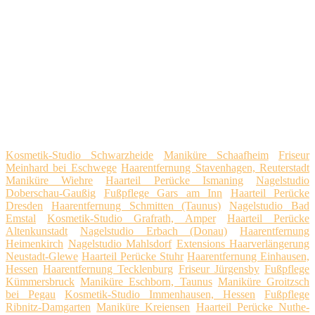
Kosmetik-Studio Schwarzheide
Maniküre Schaafheim
Friseur
Meinhard bei Eschwege
Haarentfernung Stavenhagen, Reuterstadt
Maniküre Wiehre
Haarteil Perücke Ismaning
Nagelstudio
Doberschau-Gaußig
Fußpflege Gars am Inn
Haarteil Perücke
Dresden
Haarentfernung Schmitten (Taunus)
Nagelstudio Bad
Emstal
Kosmetik-Studio Grafrath, Amper
Haarteil Perücke
Altenkunstadt
Nagelstudio Erbach (Donau)
Haarentfernung
Heimenkirch
Nagelstudio Mahlsdorf
Extensions Haarverlängerung
Neustadt-Glewe
Haarteil Perücke Stuhr
Haarentfernung Einhausen,
Hessen
Haarentfernung Tecklenburg
Friseur Jürgensby
Fußpflege
Kümmersbruck
Maniküre Eschborn, Taunus
Maniküre Groitzsch
bei Pegau
Kosmetik-Studio Immenhausen, Hessen
Fußpflege
Ribnitz-Damgarten
Maniküre Kreiensen
Haarteil Perücke Nuthe-