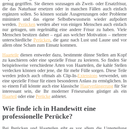
genug gegriffen. Sie dienen sozusagen als Zweit- oder Ersatzfrisur,
die das Naturhaar ersetzen oder in manchen Fällen auch einfach
ergänzen sollen. So können soziale Ausgrenzungen oder Probleme
minimiert und das eigene Selbstbewusstsein wieder aufpoliert
werden.
Perücken
werden aber von einigen Menschen auch einfach
nur getragen, um regelmäßig eine andere Frisur zu haben. Viele
Menschen besitzen daher – egal aus welcher Motivation – mehrere
unterschiedliche
Perücken
, die ganz nach Lust und Laune und vor
allem ohne Scham zum Einsatz kommen.
Haarteile
dienen entweder dazu, bestimmte dünne Stellen am Kopf
zu kaschieren oder eine spezielle Frisur zu kreieren. So finden Sie
beispielsweise verschiedene Arten von Haarteilen, die kahle Stellen
verdecken können oder jene, die für mehr Fülle sorgen. Diese Teile
werden jedoch auch oftmals als Clip-In-
Extensions
verwendet, um
eine spezielle Frisur für einen besonderen Anlass zu ermöglichen. In
so einem Fall könnte auch eine klassische
Haarverlängerung
für Sie
interessant sein, die Ihr moderner Friseursalon güstiger als ein
Haarteil
oder eine
Perücke
anbietet.
Wie finde ich in Handewitt eine
professionelle Perücke?
Bei Perücken und Haarteilen gibt es vor allem die Unterteilung