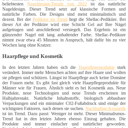
beliebtesten
Nageldesign-Trends von 2022
ist das natürliche
Nageldesign. Dieser Trend setzt auf klassische Formen und
natürliche Farben. Die Designs sind meist minimalistisch und
dezent. Bei der
Pediküre im Trend
liegt die Shellac-Pediküre. Bei
dieser Art der Pediküre wird eine Schicht Gel auf Ihre Nägel
aufgetragen und anschließend versiegelt. Das Ergebnis ist ein
glänzender Nagel mit lang anhaltender Farbe. Shellac-Pedikure
nimmt zwar etwa 45 Minuten in Anspruch, hält dafür bis zu vier
Wochen lang ohne Kratzer.
Haarpflege und Kosmetik
In den letzten Jahren haben sich die
Haarpflegeprodukte
stark
verändert. Immer mehr Menschen achten auf ihre Haare und wollen
sie pflegen und schützen. Längst ist Haarpflege auch keine Domäne
der Frauen mehr. Es gibt fast gleich viele Haarpflegeprodukte für
Männer wie für Frauen. Ähnlich sieht es bei Kosmetik aus. Neue
Produkte, neue Technologien und neue Trends erscheinen im
Halbjahrestakt. Natürliche Inhaltsstoffe, biologisch abbaubare
Verpackungen und ein minimaler C02-Fußabdruck sind einige der
wichtigsten Faktoren, nach denen sie suchen.
Nachhaltige Kosmetik
ist im Trend. Dazu passt: Weniger ist mehr. Dieser Minimalismus-
Trend hat in den letzten Jahren ebenso Einzug gehalten. Die
Produkte sind immer einfacher und natürlicher geworden.