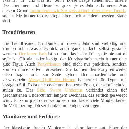
Was ist "in" und was ist "out"? Diese Frage stellen sich unsere
Besucherinnen und Besucher quasi jedes Jahr aufs neue. Aus
diesem Grund
informieren wir Sie stets aktuell über diese Trends
,
sodass Sie immer top gepflegt, aber auch auf dem neusten Stand
sind.
Trendfrisuren
Die Trendfrisuren für Damen in diesem Jahr sind vielfältig und
können mit etwas Geschick auch ganz einfach selbst gestaltet
werden.
Der kurze Bob
ist so eine klassische Frisur, die nie out of
style ist. Ob glatt oder lockig, der Kurzhaarbob macht immer eine
gute Figur. Auch
Ponyfrisuren
sind nicht nur praktisch, sondern
können immer stilvoll aussehen. Sie können den Pony entweder
offen tragen oder zur Seite stylen. Der unordentliche und
verwuschelte
Messy Quiff für Herren
ist perfekt für Typen mit
lässigem Stil. Es ist eine coole und bequeme Frisur, die sehr leicht zu
stylen ist. Der
Side Swept Undercut
verbindet einen tief
geschnittenen Undercut mit langem Deckhaar, das seitlich gesweept
wird. Er kann glatt oder wellig sein und bietet viele Möglichkeiten
für Verfeinerung. Dieser Look kann einiges vertragen.
Maniküre und Pediküre
Der klassische French Manicure ist schon lange out. Einer der