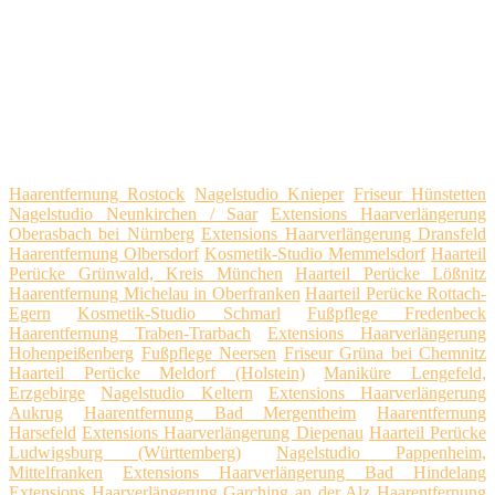
Haarentfernung Rostock
Nagelstudio Knieper
Friseur Hünstetten
Nagelstudio Neunkirchen / Saar
Extensions Haarverlängerung
Oberasbach bei Nürnberg
Extensions Haarverlängerung Dransfeld
Haarentfernung Olbersdorf
Kosmetik-Studio Memmelsdorf
Haarteil
Perücke Grünwald, Kreis München
Haarteil Perücke Lößnitz
Haarentfernung Michelau in Oberfranken
Haarteil Perücke Rottach-
Egern
Kosmetik-Studio Schmarl
Fußpflege Fredenbeck
Haarentfernung Traben-Trarbach
Extensions Haarverlängerung
Hohenpeißenberg
Fußpflege Neersen
Friseur Grüna bei Chemnitz
Haarteil Perücke Meldorf (Holstein)
Maniküre Lengefeld,
Erzgebirge
Nagelstudio Keltern
Extensions Haarverlängerung
Aukrug
Haarentfernung Bad Mergentheim
Haarentfernung
Harsefeld
Extensions Haarverlängerung Diepenau
Haarteil Perücke
Ludwigsburg (Württemberg)
Nagelstudio Pappenheim,
Mittelfranken
Extensions Haarverlängerung Bad Hindelang
Extensions Haarverlängerung Garching an der Alz
Haarentfernung