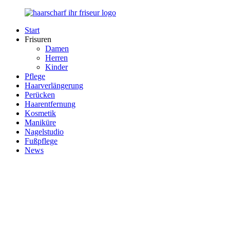
Zurück
zum
Start
Inhalt
Haarscharf
Ihr
Frisuren
–
Haar
Damen
Ihr
in
Herren
Frisör
besten
Kinder
Händen
Pflege
Haarverlängerung
Perücken
Haarentfernung
Kosmetik
Maniküre
Nagelstudio
Fußpflege
News