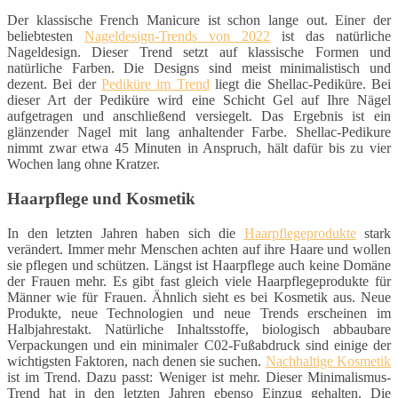
Der klassische French Manicure ist schon lange out. Einer der
beliebtesten
Nageldesign-Trends von 2022
ist das natürliche
Nageldesign. Dieser Trend setzt auf klassische Formen und
natürliche Farben. Die Designs sind meist minimalistisch und
dezent. Bei der
Pediküre im Trend
liegt die Shellac-Pediküre. Bei
dieser Art der Pediküre wird eine Schicht Gel auf Ihre Nägel
aufgetragen und anschließend versiegelt. Das Ergebnis ist ein
glänzender Nagel mit lang anhaltender Farbe. Shellac-Pedikure
nimmt zwar etwa 45 Minuten in Anspruch, hält dafür bis zu vier
Wochen lang ohne Kratzer.
Haarpflege und Kosmetik
In den letzten Jahren haben sich die
Haarpflegeprodukte
stark
verändert. Immer mehr Menschen achten auf ihre Haare und wollen
sie pflegen und schützen. Längst ist Haarpflege auch keine Domäne
der Frauen mehr. Es gibt fast gleich viele Haarpflegeprodukte für
Männer wie für Frauen. Ähnlich sieht es bei Kosmetik aus. Neue
Produkte, neue Technologien und neue Trends erscheinen im
Halbjahrestakt. Natürliche Inhaltsstoffe, biologisch abbaubare
Verpackungen und ein minimaler C02-Fußabdruck sind einige der
wichtigsten Faktoren, nach denen sie suchen.
Nachhaltige Kosmetik
ist im Trend. Dazu passt: Weniger ist mehr. Dieser Minimalismus-
Trend hat in den letzten Jahren ebenso Einzug gehalten. Die