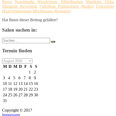
Brenz
Nagelstudio Wendelstein, Mittelfranken
Maniküre Flöha
Maniküre Beverstedt
Fußpflege Philippsburg (Baden)
Extensions
Haarverlängerung Merzhausen (Breisgau)
Hat Ihnen dieser Beitrag gefallen?
Salon suchen in:
Suche
Suchen
nach:
Termin finden
M
D
M
D
F
S
S
1
2
3
4
5
6
7
8
9
10
11
12
13
14
15
16
17
18
19
20
21
22
23
24
25
26
27
28
29
30
31
Copyright © 2017
Impressum