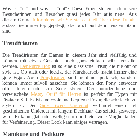
Was ist "in" und was ist "out"? Diese Frage stellen sich unsere
Besucherinnen und Besucher quasi jedes Jahr aufs neue. Aus
diesem Grund
informieren wir Sie stets aktuell über diese Trends
,
sodass Sie immer top gepflegt, aber auch auf dem neusten Stand
sind.
Trendfrisuren
Die Trendfrisuren für Damen in diesem Jahr sind vielfältig und
können mit etwas Geschick auch ganz einfach selbst gestaltet
werden.
Der kurze Bob
ist so eine klassische Frisur, die nie out of
style ist. Ob glatt oder lockig, der Kurzhaarbob macht immer eine
gute Figur. Auch
Ponyfrisuren
sind nicht nur praktisch, sondern
können immer stilvoll aussehen. Sie können den Pony entweder
offen tragen oder zur Seite stylen. Der unordentliche und
verwuschelte
Messy Quiff für Herren
ist perfekt für Typen mit
lässigem Stil. Es ist eine coole und bequeme Frisur, die sehr leicht zu
stylen ist. Der
Side Swept Undercut
verbindet einen tief
geschnittenen Undercut mit langem Deckhaar, das seitlich gesweept
wird. Er kann glatt oder wellig sein und bietet viele Möglichkeiten
für Verfeinerung. Dieser Look kann einiges vertragen.
Maniküre und Pediküre