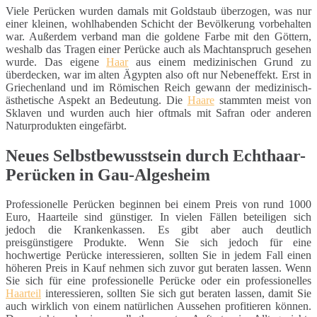
Viele Perücken wurden damals mit Goldstaub überzogen, was nur
einer kleinen, wohlhabenden Schicht der Bevölkerung vorbehalten
war. Außerdem verband man die goldene Farbe mit den Göttern,
weshalb das Tragen einer Perücke auch als Machtanspruch gesehen
wurde. Das eigene
Haar
aus einem medizinischen Grund zu
überdecken, war im alten Ägypten also oft nur Nebeneffekt. Erst in
Griechenland und im Römischen Reich gewann der medizinisch-
ästhetische Aspekt an Bedeutung. Die
Haare
stammten meist von
Sklaven und wurden auch hier oftmals mit Safran oder anderen
Naturprodukten eingefärbt.
Neues Selbstbewusstsein durch Echthaar-
Perücken in Gau-Algesheim
Professionelle Perücken beginnen bei einem Preis von rund 1000
Euro, Haarteile sind günstiger. In vielen Fällen beteiligen sich
jedoch die Krankenkassen. Es gibt aber auch deutlich
preisgünstigere Produkte. Wenn Sie sich jedoch für eine
hochwertige Perücke interessieren, sollten Sie in jedem Fall einen
höheren Preis in Kauf nehmen sich zuvor gut beraten lassen. Wenn
Sie sich für eine professionelle Perücke oder ein professionelles
Haarteil
interessieren, sollten Sie sich gut beraten lassen, damit Sie
auch wirklich von einem natürlichen Aussehen profitieren können.