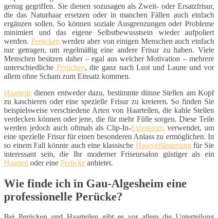
genug gegriffen. Sie dienen sozusagen als Zweit- oder Ersatzfrisur,
die das Naturhaar ersetzen oder in manchen Fällen auch einfach
ergänzen sollen. So können soziale Ausgrenzungen oder Probleme
minimiert und das eigene Selbstbewusstsein wieder aufpoliert
werden.
Perücken
werden aber von einigen Menschen auch einfach
nur getragen, um regelmäßig eine andere Frisur zu haben. Viele
Menschen besitzen daher – egal aus welcher Motivation – mehrere
unterschiedliche
Perücken
, die ganz nach Lust und Laune und vor
allem ohne Scham zum Einsatz kommen.
Haarteile
dienen entweder dazu, bestimmte dünne Stellen am Kopf
zu kaschieren oder eine spezielle Frisur zu kreieren. So finden Sie
beispielsweise verschiedene Arten von Haarteilen, die kahle Stellen
verdecken können oder jene, die für mehr Fülle sorgen. Diese Teile
werden jedoch auch oftmals als Clip-In-
Extensions
verwendet, um
eine spezielle Frisur für einen besonderen Anlass zu ermöglichen. In
so einem Fall könnte auch eine klassische
Haarverlängerung
für Sie
interessant sein, die Ihr moderner Friseursalon güstiger als ein
Haarteil
oder eine
Perücke
anbietet.
Wie finde ich in Gau-Algesheim eine
professionelle Perücke?
Bei Perücken und Haarteilen gibt es vor allem die Unterteilung