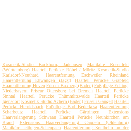
Kosmetik-Studio Bockhorn, Jadebusen
Maniküre Rosenfeld
(Württemberg)
Haarteil Perücke Röbel / Müritz
Kosmetik-Studio
Karlsdorf-Neuthard
Haarentfernung Eschweiler, Rheinland
Haarentfernung Ellwangen (Jagst)
Haarteil Perücke Grabfeld
Haarentfernung Heven
Friseur Boxberg (Baden)
Fußpflege Eching,
Niederbayern
Friseur Ottersberg bei Bremen
Haarteil Perücke
Sinntal
Haarteil Perücke Thümmlitzwalde
Haarteil Perücke
Igensdorf
Kosmetik-Studio Achern (Baden)
Friseur Gangelt
Haarteil
Perücke Heroldsbach
Fußpflege Bad Bederkesa
Haarentfernung
Scharbeutz
Haarteil Perücke Gärtringen
Extensions
Haarverlängerung Schwaan
Haarteil Perücke Neunkirchen am
Brand
Extensions Haarverlängerung Cappeln (Oldenburg)
Maniküre Jettingen-Scheppach
Haarentfernung Sontheim an der