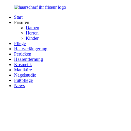
Zurück
zum
Start
Inhalt
Haarscharf
Ihr
Frisuren
–
Haar
Damen
Ihr
in
Herren
Frisör
besten
Kinder
Händen
Pflege
Haarverlängerung
Perücken
Haarentfernung
Kosmetik
Maniküre
Nagelstudio
Fußpflege
News