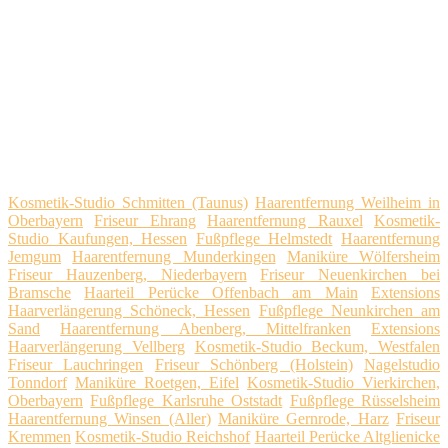
Kosmetik-Studio Schmitten (Taunus)
Haarentfernung Weilheim in
Oberbayern
Friseur Ehrang
Haarentfernung Rauxel
Kosmetik-
Studio Kaufungen, Hessen
Fußpflege Helmstedt
Haarentfernung
Jemgum
Haarentfernung Munderkingen
Maniküre Wölfersheim
Friseur Hauzenberg, Niederbayern
Friseur Neuenkirchen bei
Bramsche
Haarteil Perücke Offenbach am Main
Extensions
Haarverlängerung Schöneck, Hessen
Fußpflege Neunkirchen am
Sand
Haarentfernung Abenberg, Mittelfranken
Extensions
Haarverlängerung Vellberg
Kosmetik-Studio Beckum, Westfalen
Friseur Lauchringen
Friseur Schönberg (Holstein)
Nagelstudio
Tonndorf
Maniküre Roetgen, Eifel
Kosmetik-Studio Vierkirchen,
Oberbayern
Fußpflege Karlsruhe Oststadt
Fußpflege Rüsselsheim
Haarentfernung Winsen (Aller)
Maniküre Gernrode, Harz
Friseur
Kremmen
Kosmetik-Studio Reichshof
Haarteil Perücke Altglienicke