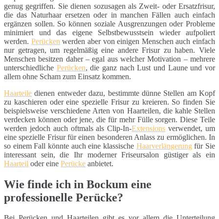
genug gegriffen. Sie dienen sozusagen als Zweit- oder Ersatzfrisur,
die das Naturhaar ersetzen oder in manchen Fällen auch einfach
ergänzen sollen. So können soziale Ausgrenzungen oder Probleme
minimiert und das eigene Selbstbewusstsein wieder aufpoliert
werden.
Perücken
werden aber von einigen Menschen auch einfach
nur getragen, um regelmäßig eine andere Frisur zu haben. Viele
Menschen besitzen daher – egal aus welcher Motivation – mehrere
unterschiedliche
Perücken
, die ganz nach Lust und Laune und vor
allem ohne Scham zum Einsatz kommen.
Haarteile
dienen entweder dazu, bestimmte dünne Stellen am Kopf
zu kaschieren oder eine spezielle Frisur zu kreieren. So finden Sie
beispielsweise verschiedene Arten von Haarteilen, die kahle Stellen
verdecken können oder jene, die für mehr Fülle sorgen. Diese Teile
werden jedoch auch oftmals als Clip-In-
Extensions
verwendet, um
eine spezielle Frisur für einen besonderen Anlass zu ermöglichen. In
so einem Fall könnte auch eine klassische
Haarverlängerung
für Sie
interessant sein, die Ihr moderner Friseursalon güstiger als ein
Haarteil
oder eine
Perücke
anbietet.
Wie finde ich in Bockum eine
professionelle Perücke?
Bei Perücken und Haarteilen gibt es vor allem die Unterteilung