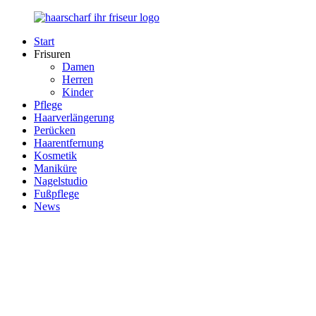
Zurück
zum
Start
Inhalt
Haarscharf
Ihr
Frisuren
–
Haar
Damen
Ihr
in
Herren
Frisör
besten
Kinder
Händen
Pflege
Haarverlängerung
Perücken
Haarentfernung
Kosmetik
Maniküre
Nagelstudio
Fußpflege
News