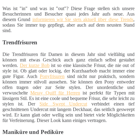
Was ist "in" und was ist "out"? Diese Frage stellen sich unsere
Besucherinnen und Besucher quasi jedes Jahr aufs neue. Aus
diesem Grund
informieren wir Sie stets aktuell über diese Trends
,
sodass Sie immer top gepflegt, aber auch auf dem neusten Stand
sind.
Trendfrisuren
Die Trendfrisuren für Damen in diesem Jahr sind vielfältig und
können mit etwas Geschick auch ganz einfach selbst gestaltet
werden.
Der kurze Bob
ist so eine klassische Frisur, die nie out of
style ist. Ob glatt oder lockig, der Kurzhaarbob macht immer eine
gute Figur. Auch
Ponyfrisuren
sind nicht nur praktisch, sondern
können immer stilvoll aussehen. Sie können den Pony entweder
offen tragen oder zur Seite stylen. Der unordentliche und
verwuschelte
Messy Quiff für Herren
ist perfekt für Typen mit
lässigem Stil. Es ist eine coole und bequeme Frisur, die sehr leicht zu
stylen ist. Der
Side Swept Undercut
verbindet einen tief
geschnittenen Undercut mit langem Deckhaar, das seitlich gesweept
wird. Er kann glatt oder wellig sein und bietet viele Möglichkeiten
für Verfeinerung. Dieser Look kann einiges vertragen.
Maniküre und Pediküre