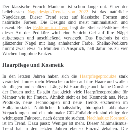
Der klassische French Manicure ist schon lange out. Einer der
beliebtesten
Nageldesign-Trends von 2022
ist das natürliche
Nageldesign. Dieser Trend setzt auf klassische Formen und
natürliche Farben. Die Designs sind meist minimalistisch und
dezent. Bei der
Pediküre im Trend
liegt die Shellac-Pediküre. Bei
dieser Art der Pediküre wird eine Schicht Gel auf Ihre Nägel
aufgetragen und anschließend versiegelt. Das Ergebnis ist ein
glänzender Nagel mit lang anhaltender Farbe. Shellac-Pedikure
nimmt zwar etwa 45 Minuten in Anspruch, hält dafür bis zu vier
Wochen lang ohne Kratzer.
Haarpflege und Kosmetik
In den letzten Jahren haben sich die
Haarpflegeprodukte
stark
verändert. Immer mehr Menschen achten auf ihre Haare und wollen
sie pflegen und schützen. Längst ist Haarpflege auch keine Domäne
der Frauen mehr. Es gibt fast gleich viele Haarpflegeprodukte für
Männer wie für Frauen. Ähnlich sieht es bei Kosmetik aus. Neue
Produkte, neue Technologien und neue Trends erscheinen im
Halbjahrestakt. Natürliche Inhaltsstoffe, biologisch abbaubare
Verpackungen und ein minimaler C02-Fußabdruck sind einige der
wichtigsten Faktoren, nach denen sie suchen.
Nachhaltige Kosmetik
ist im Trend. Dazu passt: Weniger ist mehr. Dieser Minimalismus-
Trend hat in den letzten Jahren ebenso Einzug gehalten. Die