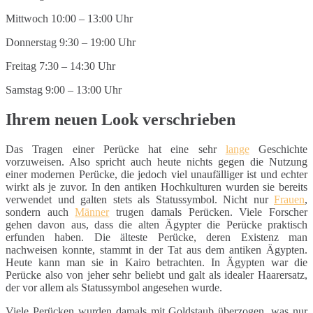
Mittwoch 10:00 – 13:00 Uhr
Donnerstag 9:30 – 19:00 Uhr
Freitag 7:30 – 14:30 Uhr
Samstag 9:00 – 13:00 Uhr
Ihrem neuen Look verschrieben
Das Tragen einer Perücke hat eine sehr
lange
Geschichte
vorzuweisen. Also spricht auch heute nichts gegen die Nutzung
einer modernen Perücke, die jedoch viel unaufälliger ist und echter
wirkt als je zuvor. In den antiken Hochkulturen wurden sie bereits
verwendet und galten stets als Statussymbol. Nicht nur
Frauen
,
sondern auch
Männer
trugen damals Perücken. Viele Forscher
gehen davon aus, dass die alten Ägypter die Perücke praktisch
erfunden haben. Die älteste Perücke, deren Existenz man
nachweisen konnte, stammt in der Tat aus dem antiken Ägypten.
Heute kann man sie in Kairo betrachten. In Ägypten war die
Perücke also von jeher sehr beliebt und galt als idealer Haarersatz,
der vor allem als Statussymbol angesehen wurde.
Viele Perücken wurden damals mit Goldstaub überzogen, was nur