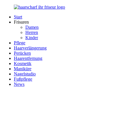
Zurück
zum
Start
Inhalt
Haarscharf
Ihr
Frisuren
–
Haar
Damen
Ihr
in
Herren
Frisör
besten
Kinder
Händen
Pflege
Haarverlängerung
Perücken
Haarentfernung
Kosmetik
Maniküre
Nagelstudio
Fußpflege
News