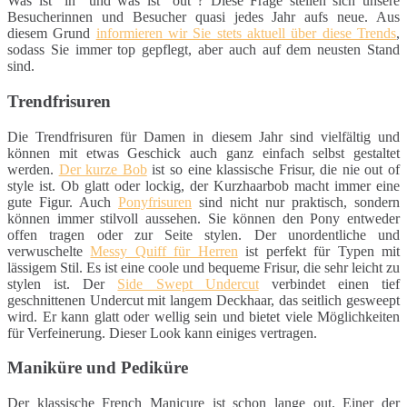
Was ist "in" und was ist "out"? Diese Frage stellen sich unsere
Besucherinnen und Besucher quasi jedes Jahr aufs neue. Aus
diesem Grund
informieren wir Sie stets aktuell über diese Trends
,
sodass Sie immer top gepflegt, aber auch auf dem neusten Stand
sind.
Trendfrisuren
Die Trendfrisuren für Damen in diesem Jahr sind vielfältig und
können mit etwas Geschick auch ganz einfach selbst gestaltet
werden.
Der kurze Bob
ist so eine klassische Frisur, die nie out of
style ist. Ob glatt oder lockig, der Kurzhaarbob macht immer eine
gute Figur. Auch
Ponyfrisuren
sind nicht nur praktisch, sondern
können immer stilvoll aussehen. Sie können den Pony entweder
offen tragen oder zur Seite stylen. Der unordentliche und
verwuschelte
Messy Quiff für Herren
ist perfekt für Typen mit
lässigem Stil. Es ist eine coole und bequeme Frisur, die sehr leicht zu
stylen ist. Der
Side Swept Undercut
verbindet einen tief
geschnittenen Undercut mit langem Deckhaar, das seitlich gesweept
wird. Er kann glatt oder wellig sein und bietet viele Möglichkeiten
für Verfeinerung. Dieser Look kann einiges vertragen.
Maniküre und Pediküre
Der klassische French Manicure ist schon lange out. Einer der