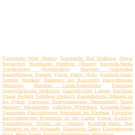
Nagelstudio Wehr (Baden)
Nagelstudio Bad Heilbrunn
Friseur
Breckerfeld
Nagelstudio Friedberg (Hessen)
Kosmetik-Studio
Trochtelfingen (Hohenzollern)
Maniküre Grünwinkel
Haarentfernung Rheinau
Friseur Haren (Ems)
Kosmetik-Studio
Templin
Maniküre Bahlingen am Kaiserstuhl
Haarentfernung
Melsungen
Maniküre Lauda-Königshofen
Extensions
Haarverlängerung Weißensee
Haarentfernung Lohmar, Rheinland
Friseur Rietberg
Fußpflege Riederich
Haarentfernung Dillingen an
der Donau
Extensions Haarverlängerung Timmendorfer Strand
Maniküre Wiesenfelden
Fußpflege Mörlenbach
Kosmetik-Studio
Taunusstein
Haarentfernung Schenefeld bei Hamburg
Extensions
Haarverlängerung Rottenburg an der Laaber
Friseur Torgelow
Haarentfernung Bernau am Chiemsee
Kosmetik-Studio Bad
Dürkheim an der Weinstraße
Nagelstudio Zahna
Haarentfernung
Hoya, Weser
Friseur Biesdorf
Haarentfernung Wallenhorst