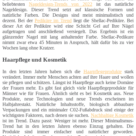
beliebtesten
Nageldesign-Trends von 2022
ist das natürliche
Nageldesign. Dieser Trend setzt auf klassische Formen und
natürliche Farben. Die Designs sind meist minimalistisch und
dezent. Bei der
Pediküre im Trend
liegt die Shellac-Pediküre. Bei
dieser Art der Pediküre wird eine Schicht Gel auf Ihre Nägel
aufgetragen und anschließend versiegelt. Das Ergebnis ist ein
glänzender Nagel mit lang anhaltender Farbe. Shellac-Pedikure
nimmt zwar etwa 45 Minuten in Anspruch, hält dafür bis zu vier
Wochen lang ohne Kratzer.
Haarpflege und Kosmetik
In den letzten Jahren haben sich die
Haarpflegeprodukte
stark
verändert. Immer mehr Menschen achten auf ihre Haare und wollen
sie pflegen und schützen. Längst ist Haarpflege auch keine Domäne
der Frauen mehr. Es gibt fast gleich viele Haarpflegeprodukte für
Männer wie für Frauen. Ähnlich sieht es bei Kosmetik aus. Neue
Produkte, neue Technologien und neue Trends erscheinen im
Halbjahrestakt. Natürliche Inhaltsstoffe, biologisch abbaubare
Verpackungen und ein minimaler C02-Fußabdruck sind einige der
wichtigsten Faktoren, nach denen sie suchen.
Nachhaltige Kosmetik
ist im Trend. Dazu passt: Weniger ist mehr. Dieser Minimalismus-
Trend hat in den letzten Jahren ebenso Einzug gehalten. Die
Produkte sind immer einfacher und natürlicher geworden.