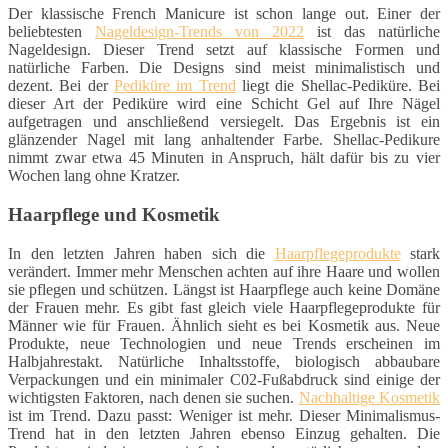
Der klassische French Manicure ist schon lange out. Einer der
beliebtesten
Nageldesign-Trends von 2022
ist das natürliche
Nageldesign. Dieser Trend setzt auf klassische Formen und
natürliche Farben. Die Designs sind meist minimalistisch und
dezent. Bei der
Pediküre im Trend
liegt die Shellac-Pediküre. Bei
dieser Art der Pediküre wird eine Schicht Gel auf Ihre Nägel
aufgetragen und anschließend versiegelt. Das Ergebnis ist ein
glänzender Nagel mit lang anhaltender Farbe. Shellac-Pedikure
nimmt zwar etwa 45 Minuten in Anspruch, hält dafür bis zu vier
Wochen lang ohne Kratzer.
Haarpflege und Kosmetik
In den letzten Jahren haben sich die
Haarpflegeprodukte
stark
verändert. Immer mehr Menschen achten auf ihre Haare und wollen
sie pflegen und schützen. Längst ist Haarpflege auch keine Domäne
der Frauen mehr. Es gibt fast gleich viele Haarpflegeprodukte für
Männer wie für Frauen. Ähnlich sieht es bei Kosmetik aus. Neue
Produkte, neue Technologien und neue Trends erscheinen im
Halbjahrestakt. Natürliche Inhaltsstoffe, biologisch abbaubare
Verpackungen und ein minimaler C02-Fußabdruck sind einige der
wichtigsten Faktoren, nach denen sie suchen.
Nachhaltige Kosmetik
ist im Trend. Dazu passt: Weniger ist mehr. Dieser Minimalismus-
Trend hat in den letzten Jahren ebenso Einzug gehalten. Die