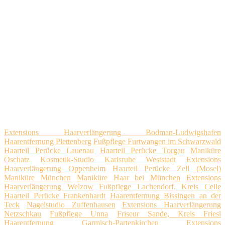
Extensions Haarverlängerung Bodman-Ludwigshafen
Haarentfernung Plettenberg
Fußpflege Furtwangen im Schwarzwald
Haarteil Perücke Lauenau
Haarteil Perücke Torgau
Maniküre
Oschatz
Kosmetik-Studio Karlsruhe Weststadt
Extensions
Haarverlängerung Oppenheim
Haarteil Perücke Zell (Mosel)
Maniküre München
Maniküre Haar bei München
Extensions
Haarverlängerung Welzow
Fußpflege Lachendorf, Kreis Celle
Haarteil Perücke Frankenhardt
Haarentfernung Bissingen an der
Teck
Nagelstudio Zuffenhausen
Extensions Haarverlängerung
Netzschkau
Fußpflege Unna
Friseur Sande, Kreis Friesl
Haarentfernung Garmisch-Partenkirchen
Extensions