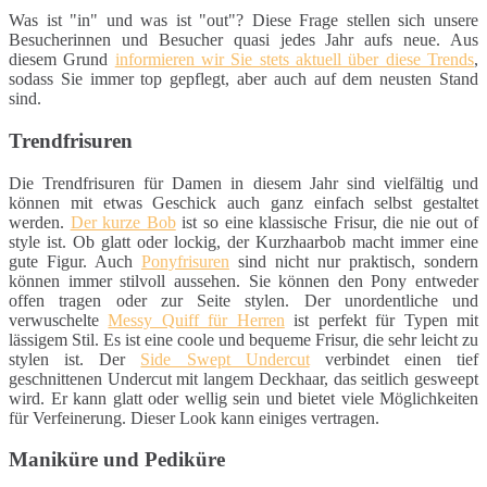
Was ist "in" und was ist "out"? Diese Frage stellen sich unsere
Besucherinnen und Besucher quasi jedes Jahr aufs neue. Aus
diesem Grund
informieren wir Sie stets aktuell über diese Trends
,
sodass Sie immer top gepflegt, aber auch auf dem neusten Stand
sind.
Trendfrisuren
Die Trendfrisuren für Damen in diesem Jahr sind vielfältig und
können mit etwas Geschick auch ganz einfach selbst gestaltet
werden.
Der kurze Bob
ist so eine klassische Frisur, die nie out of
style ist. Ob glatt oder lockig, der Kurzhaarbob macht immer eine
gute Figur. Auch
Ponyfrisuren
sind nicht nur praktisch, sondern
können immer stilvoll aussehen. Sie können den Pony entweder
offen tragen oder zur Seite stylen. Der unordentliche und
verwuschelte
Messy Quiff für Herren
ist perfekt für Typen mit
lässigem Stil. Es ist eine coole und bequeme Frisur, die sehr leicht zu
stylen ist. Der
Side Swept Undercut
verbindet einen tief
geschnittenen Undercut mit langem Deckhaar, das seitlich gesweept
wird. Er kann glatt oder wellig sein und bietet viele Möglichkeiten
für Verfeinerung. Dieser Look kann einiges vertragen.
Maniküre und Pediküre