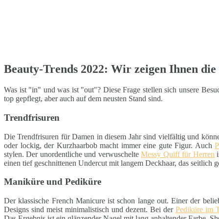
Beauty-Trends 2022: Wir zeigen Ihnen die 
Was ist "in" und was ist "out"? Diese Frage stellen sich unsere Be
top gepflegt, aber auch auf dem neusten Stand sind.
Trendfrisuren
Die Trendfrisuren für Damen in diesem Jahr sind vielfältig und könn
oder lockig, der Kurzhaarbob macht immer eine gute Figur. Auch
P
stylen. Der unordentliche und verwuschelte
Messy Quiff für Herren
i
einen tief geschnittenen Undercut mit langem Deckhaar, das seitlich g
Maniküre und Pediküre
Der klassische French Manicure ist schon lange out. Einer der belie
Designs sind meist minimalistisch und dezent. Bei der
Pediküre im 
Das Ergebnis ist ein glänzender Nagel mit lang anhaltender Farbe. S