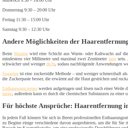
Mittwoch 9:30 – 14:00 Uhr
Donnerstag 9:30 – 20:00 Uhr
Freitag 11:30 – 15:00 Uhr
Samstag 9:30 – 12:30 Uhr
Andere Möglichkeiten der Haarentfernun
Beim
Waxing
wird eine Schicht aus Warm- oder Kaltwachs auf di
mindestens vier Millimeter und maximal zwei Zentimeter
lang
sein. 
schwächer und weniger
dicht
, sodass nachfolgende Anwendungen wen
Sugaring
ist eine zuckersüße Methode – und weniger schmerzhaft al
die Zuckerpaste besser, die erwärmt auf die Haut gestrichen und ruc
Enthaarungscremes
werden aufgetragen und lösen nach einer Weile d
lange
, außerdem kann es durch die chemischen Substanzen zu eine
Für höchste Ansprüche: Haarentfernung 
In jedem Fall können Sie sich in Ihrem professionellen Enthaarungsst
zu Beginn einige verschiedene davon ausprobieren, um die für Sie r
Besuch im Kosmetikstudio, um eine professionelle Durchführung und la