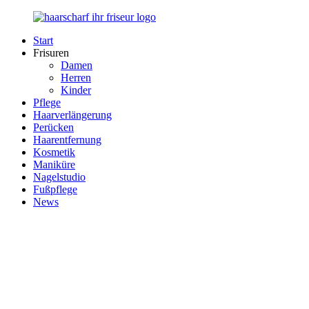
Zurück
zum
Start
Inhalt
Haarscharf
Ihr
Frisuren
–
Haar
Damen
Ihr
in
Herren
Frisör
besten
Kinder
Händen
Pflege
Haarverlängerung
Perücken
Haarentfernung
Kosmetik
Maniküre
Nagelstudio
Fußpflege
News