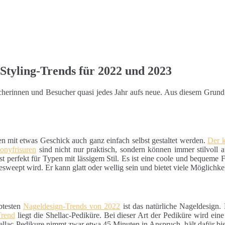
Styling-Trends für 2022 und 2023
sucherinnen und Besucher quasi jedes Jahr aufs neue. Aus diesem Grun
en mit etwas Geschick auch ganz einfach selbst gestaltet werden.
Der 
onyfrisuren
sind nicht nur praktisch, sondern können immer stilvoll 
st perfekt für Typen mit lässigem Stil. Es ist eine coole und bequeme Fri
esweept wird. Er kann glatt oder wellig sein und bietet viele Möglichke
btesten
Nageldesign-Trends von 2022
ist das natürliche Nageldesign.
Trend
liegt die Shellac-Pediküre. Bei dieser Art der Pediküre wird ein
hellac-Pedikure nimmt zwar etwa 45 Minuten in Anspruch, hält dafür bi