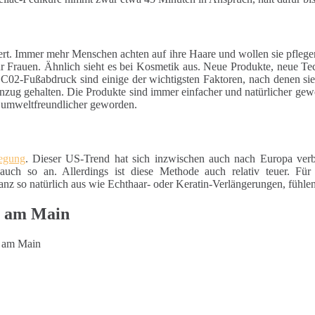
ert. Immer mehr Menschen achten auf ihre Haare und wollen sie pfleg
für Frauen. Ähnlich sieht es bei Kosmetik aus. Neue Produkte, neue Te
 C02-Fußabdruck sind einige der wichtigsten Faktoren, nach denen si
nzug gehalten. Die Produkte sind immer einfacher und natürlicher gewo
d umweltfreundlicher geworden.
wegung
. Dieser US-Trend hat sich inzwischen auch nach Europa verb
auch so an. Allerdings ist diese Methode auch relativ teuer. Für
z so natürlich aus wie Echthaar- oder Keratin-Verlängerungen, fühlen
m am Main