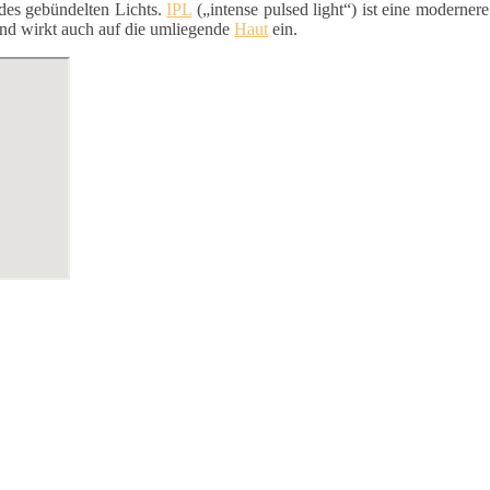
des gebündelten Lichts.
IPL
(„intense pulsed light“) ist eine moderner
 und wirkt auch auf die umliegende
Haut
ein.