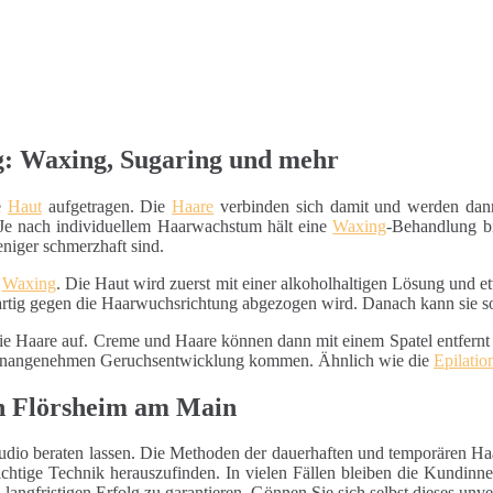
g: Waxing, Sugaring und mehr
e
Haut
aufgetragen. Die
Haare
verbinden sich damit und werden dann 
Je nach individuellem Haarwachstum hält eine
Waxing
-Behandlung b
iger schmerzhaft sind.
s
Waxing
. Die Haut wird zuerst mit einer alkoholhaltigen Lösung und etw
kartig gegen die Haarwuchsrichtung abgezogen wird. Danach kann sie s
ie Haare auf. Creme und Haare können dann mit einem Spatel entfernt 
r unangenehmen Geruchsentwicklung kommen. Ähnlich wie die
Epilatio
in Flörsheim am Main
udio beraten lassen. Die Methoden der dauerhaften und temporären Haar
ichtige Technik herauszufinden. In vielen Fällen bleiben die Kundin
ngfristigen Erfolg zu garantieren. Gönnen Sie sich selbst dieses unver