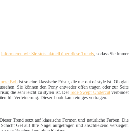
d
informieren wir Sie stets aktuell über diese Trends
, sodass Sie immer
kurze Bob
ist so eine klassische Frisur, die nie out of style ist. Ob glatt
aussehen. Sie können den Pony entweder offen tragen oder zur Seite
sur, die sehr leicht zu stylen ist. Der
Side Swept Undercut
verbindet
iten für Verfeinerung. Dieser Look kann einiges vertragen.
 Dieser Trend setzt auf klassische Formen und natürliche Farben. Die
e Schicht Gel auf Ihre Nägel aufgetragen und anschließend versiegelt.
s zu vier Wochen lang ohne Kratzer.