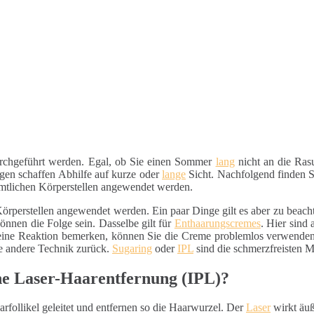
durchgeführt werden. Egal, ob Sie einen Sommer
lang
nicht an die Ra
en schaffen Abhilfe auf kurze oder
lange
Sicht. Nachfolgend finden S
ämtlichen Körperstellen angewendet werden.
örperstellen angewendet werden. Ein paar Dinge gilt es aber zu beachte
können die Folge sein. Dasselbe gilt für
Enthaarungscremes
. Hier sind
 keine Reaktion bemerken, können Sie die Creme problemlos verwende
ne andere Technik zurück.
Sugaring
oder
IPL
sind die schmerzfreisten 
ne Laser-Haarentfernung (IPL)?
rfollikel geleitet und entfernen so die Haarwurzel. Der
Laser
wirkt äuß