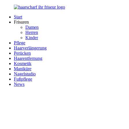
Zurück
zum
Start
Inhalt
Haarscharf
Ihr
Frisuren
–
Haar
Damen
Ihr
in
Herren
Frisör
besten
Kinder
Händen
Pflege
Haarverlängerung
Perücken
Haarentfernung
Kosmetik
Maniküre
Nagelstudio
Fußpflege
News