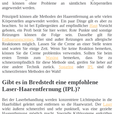
und können ohne Probleme an sämtlichen Körperstellen
angewendet werden.
Prinzipiell können alle Methoden der Haarentfernung an sehr vielen
Körperstellen angewendet werden. Ein paar Dinge gilt es aber zu
beachten. So ist bei Epiliergeräten auf empfindlicher
Haut
Vorsicht
geboten, ein Profi berät Sie hier weiter. Rote Punkte und sonstige
Reizungen können die Folge sein. Dasselbe gilt für
Enthaarungscremes
. Hier sind außer Reizungen auch allergische
Reaktionen möglich. Lassen Sie die Creme an einer Stelle testen
und warten Sie einige Zeit. Wenn Sie keine Reaktion bemerken,
können Sie die Creme problemlos verwenden. Sollten Sie beim
ersten Termin zum
Waxing
bemerken, dass Sie zu
schmerzempfindlich für diese Methode sind, greifen Sie lieber auf
eine andere Technik zurück.
Sugaring
oder
IPL
sind die
schmerzfreisten Methoden der Wahl!
Gibt es in Bredstedt eine empfohlene
Laser-Haarentfernung (IPL)?
Bei der Laserbehandlung werden konzentriere Lichtimpulse in die
Haarfollikel geleitet und entfernen so die Haarwurzel. Der
Laser
wirkt äußerst schmerzfrei und sehr punktuell, was eine gezielte
Haarentfernung möglich macht. Spezielle Kühlsysteme entkräften