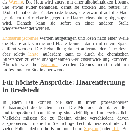
als
Waxing
. Die Haut wird zuerst mit einer alkoholhaltigen Lösung
und etwas Puder behandelt, damit sie trocken und fettfrei ist.
Dadurch haftet die Zuckerpaste besser, die erwärmt auf die Haut
gestrichen und ruckartig gegen die Haarwuchsrichtung abgezogen
wird. Danach kann sie sofort an einer anderen Stelle
wiederverwendet werden.
Enthaarungscremes
werden aufgetragen und lösen nach einer Weile
die Haare auf. Creme und Haare können dann mit einem Spatel
entfernt werden. Die Behandlung dauert aufgrund der Einwirkzeit
aber relativ
lange
, außerdem kann es durch die chemischen
Substanzen zu einer unangenehmen Geruchsentwicklung kommen.
Ähnlich wie die
Epilation
, werden Cremes meist nicht im
professionellen Studio angewendet.
Für höchste Ansprüche: Haarentfernung
in Bredstedt
In jedem Fall können Sie sich in Ihrem professionellen
Enthaarungsstudio beraten lassen. Die Methoden der dauerhaften
und temporären Haarentfernung sind vielfältig und unterschiedlich.
Vielleicht müssen Sie zu Beginn einige verschiedene davon
ausprobieren, um die für Sie richtige Technik herauszufinden. In
vielen Fällen bleiben die Kundinnen beim
Sugaring
oder
IPL
. Bei