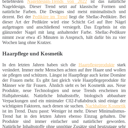
beliebtesten
Nageldesign-Trends von 2022
ist das natürliche
Nageldesign. Dieser Trend setzt auf klassische Formen und
natürliche Farben. Die Designs sind meist minimalistisch und
dezent. Bei der
Pediküre im Trend
liegt die Shellac-Pediküre. Bei
dieser Art der Pediküre wird eine Schicht Gel auf Ihre Nägel
aufgetragen und anschließend versiegelt. Das Ergebnis ist ein
glänzender Nagel mit lang anhaltender Farbe. Shellac-Pedikure
nimmt zwar etwa 45 Minuten in Anspruch, hält dafür bis zu vier
Wochen lang ohne Kratzer.
Haarpflege und Kosmetik
In den letzten Jahren haben sich die
Haarpflegeprodukte
stark
verändert. Immer mehr Menschen achten auf ihre Haare und wollen
sie pflegen und schützen. Längst ist Haarpflege auch keine Domäne
der Frauen mehr. Es gibt fast gleich viele Haarpflegeprodukte für
Männer wie für Frauen. Ähnlich sieht es bei Kosmetik aus. Neue
Produkte, neue Technologien und neue Trends erscheinen im
Halbjahrestakt. Natürliche Inhaltsstoffe, biologisch abbaubare
Verpackungen und ein minimaler C02-Fußabdruck sind einige der
wichtigsten Faktoren, nach denen sie suchen.
Nachhaltige Kosmetik
ist im Trend. Dazu passt: Weniger ist mehr. Dieser Minimalismus-
Trend hat in den letzten Jahren ebenso Einzug gehalten. Die
Produkte sind immer einfacher und natürlicher geworden.
Natürliche Inhaltsstoffe ohne unnötige Zusätze sind heutzutage sehr