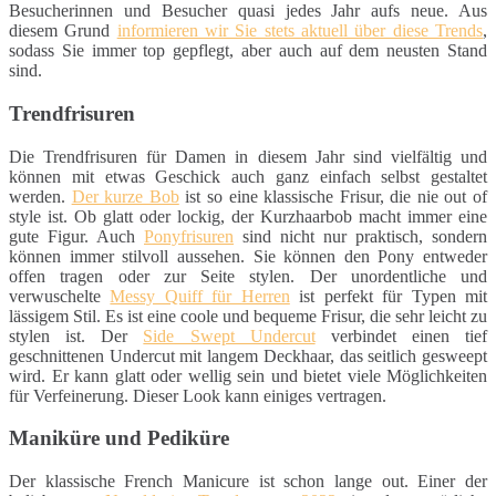
Besucherinnen und Besucher quasi jedes Jahr aufs neue. Aus
diesem Grund
informieren wir Sie stets aktuell über diese Trends
,
sodass Sie immer top gepflegt, aber auch auf dem neusten Stand
sind.
Trendfrisuren
Die Trendfrisuren für Damen in diesem Jahr sind vielfältig und
können mit etwas Geschick auch ganz einfach selbst gestaltet
werden.
Der kurze Bob
ist so eine klassische Frisur, die nie out of
style ist. Ob glatt oder lockig, der Kurzhaarbob macht immer eine
gute Figur. Auch
Ponyfrisuren
sind nicht nur praktisch, sondern
können immer stilvoll aussehen. Sie können den Pony entweder
offen tragen oder zur Seite stylen. Der unordentliche und
verwuschelte
Messy Quiff für Herren
ist perfekt für Typen mit
lässigem Stil. Es ist eine coole und bequeme Frisur, die sehr leicht zu
stylen ist. Der
Side Swept Undercut
verbindet einen tief
geschnittenen Undercut mit langem Deckhaar, das seitlich gesweept
wird. Er kann glatt oder wellig sein und bietet viele Möglichkeiten
für Verfeinerung. Dieser Look kann einiges vertragen.
Maniküre und Pediküre
Der klassische French Manicure ist schon lange out. Einer der