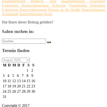
Haarentfernung Windeck, Sieg
Haarentfernung Ossendorf
Extensions Haarverlängerung Schwerte
Nagelstudio Bobingen
Extensions Haarverlängerung Steinau an der Straße
Haarentfernung
Schallstadt
Haarentfernung Penig
Hat Ihnen dieser Beitrag gefallen?
Salon suchen in:
Suche
Suchen
nach:
Termin finden
M
D
M
D
F
S
S
1
2
3
4
5
6
7
8
9
10
11
12
13
14
15
16
17
18
19
20
21
22
23
24
25
26
27
28
29
30
31
Copyright © 2017