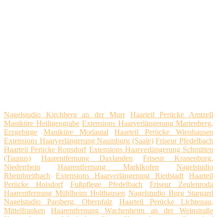
Nagelstudio Kirchberg an der Murr
Haarteil Perücke Amtzell
Maniküre Heiligengrabe
Extensions Haarverlängerung Marienberg,
Erzgebirge
Maniküre Modautal
Haarteil Perücke Wienhausen
Extensions Haarverlängerung Naumburg (Saale)
Friseur Pfedelbach
Haarteil Perücke Ronsdorf
Extensions Haarverlängerung Schmitten
(Taunus)
Haarentfernung Daxlanden
Friseur Kranenburg,
Niederrhein
Haarentfernung Marklkofen
Nagelstudio
Rheinbreitbach
Extensions Haarverlängerung Riedstadt
Haarteil
Perücke Hoisdorf
Fußpflege Pfedelbach
Friseur Zeulenroda
Haarentfernung Mühlheim Holthausen
Nagelstudio Burg Stargard
Nagelstudio Parsberg, Oberpfalz
Haarteil Perücke Lichtenau,
Mittelfranken
Haarentfernung Wachenheim an der Weinstraße