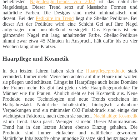
beliebtesten
Nageldesign-Trends von 2022
ist das natürliche
Nageldesign. Dieser Trend setzt auf klassische Formen und
natürliche Farben. Die Designs sind meist minimalistisch und
dezent. Bei der
Pediküre im Trend
liegt die Shellac-Pediküre. Bei
dieser Art der Pediküre wird eine Schicht Gel auf Ihre Nägel
aufgetragen und anschließend versiegelt. Das Ergebnis ist ein
glänzender Nagel mit lang anhaltender Farbe. Shellac-Pedikure
nimmt zwar etwa 45 Minuten in Anspruch, hält dafür bis zu vier
Wochen lang ohne Kratzer.
Haarpflege und Kosmetik
In den letzten Jahren haben sich die
Haarpflegeprodukte
stark
verändert. Immer mehr Menschen achten auf ihre Haare und wollen
sie pflegen und schützen. Längst ist Haarpflege auch keine Domäne
der Frauen mehr. Es gibt fast gleich viele Haarpflegeprodukte für
Männer wie für Frauen. Ähnlich sieht es bei Kosmetik aus. Neue
Produkte, neue Technologien und neue Trends erscheinen im
Halbjahrestakt. Natürliche Inhaltsstoffe, biologisch abbaubare
Verpackungen und ein minimaler C02-Fußabdruck sind einige der
wichtigsten Faktoren, nach denen sie suchen.
Nachhaltige Kosmetik
ist im Trend. Dazu passt: Weniger ist mehr. Dieser Minimalismus-
Trend hat in den letzten Jahren ebenso Einzug gehalten. Die
Produkte sind immer einfacher und natürlicher geworden.
Natürliche Inhaltsstoffe ohne unnötige Zusätze sind heutzutage sehr