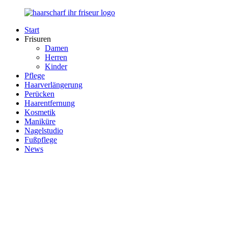
Zurück
zum
Start
Inhalt
Haarscharf
Ihr
Frisuren
–
Haar
Damen
Ihr
in
Herren
Frisör
besten
Kinder
Händen
Pflege
Haarverlängerung
Perücken
Haarentfernung
Kosmetik
Maniküre
Nagelstudio
Fußpflege
News