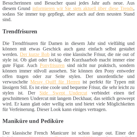
Besucherinnen und Besucher quasi jedes Jahr aufs neue. Aus
diesem Grund
informieren wir Sie stets aktuell über diese Trends
,
sodass Sie immer top gepflegt, aber auch auf dem neusten Stand
sind.
Trendfrisuren
Die Trendfrisuren für Damen in diesem Jahr sind vielfältig und
können mit etwas Geschick auch ganz einfach selbst gestaltet
werden.
Der kurze Bob
ist so eine klassische Frisur, die nie out of
style ist. Ob glatt oder lockig, der Kurzhaarbob macht immer eine
gute Figur. Auch
Ponyfrisuren
sind nicht nur praktisch, sondern
können immer stilvoll aussehen. Sie können den Pony entweder
offen tragen oder zur Seite stylen. Der unordentliche und
verwuschelte
Messy Quiff für Herren
ist perfekt für Typen mit
lässigem Stil. Es ist eine coole und bequeme Frisur, die sehr leicht zu
stylen ist. Der
Side Swept Undercut
verbindet einen tief
geschnittenen Undercut mit langem Deckhaar, das seitlich gesweept
wird. Er kann glatt oder wellig sein und bietet viele Möglichkeiten
für Verfeinerung. Dieser Look kann einiges vertragen.
Maniküre und Pediküre
Der klassische French Manicure ist schon lange out. Einer der