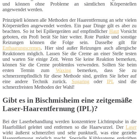
und können ohne Probleme an sämtlichen Körperstellen
angewendet werden.
Prinzipiell können alle Methoden der Haarentfernung an sehr vielen
Körperstellen angewendet werden. Ein paar Dinge gilt es aber zu
beachten. So ist bei Epiliergeräten auf empfindlicher
Haut
Vorsicht
geboten, ein Profi berät Sie hier weiter. Rote Punkte und sonstige
Reizungen können die Folge sein. Dasselbe gilt für
Enthaarungscremes
. Hier sind außer Reizungen auch allergische
Reaktionen möglich. Lassen Sie die Creme an einer Stelle testen
und warten Sie einige Zeit. Wenn Sie keine Reaktion bemerken,
können Sie die Creme problemlos verwenden. Sollten Sie beim
ersten Termin zum
Waxing
bemerken, dass Sie zu
schmerzempfindlich für diese Methode sind, greifen Sie lieber auf
eine andere Technik zurück.
Sugaring
oder
IPL
sind die
schmerzfreisten Methoden der Wahl!
Gibt es in Bischmisheim eine zeitgemäße
Laser-Haarentfernung (IPL)?
Bei der Laserbehandlung werden konzentriere Lichtimpulse in die
Haarfollikel geleitet und entfernen so die Haarwurzel. Der
Laser
wirkt äußerst schmerzfrei und sehr punktuell, was eine gezielte
Haarentfernung möglich macht. Spezielle Kühlsysteme entkräften