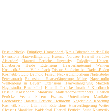
Friseur Niesky
Fußpflege Ummendorf (Kreis Biberach an der Riß)
Extensions Haarverlängerung Husum, Nordsee
Haarteil Perücke
Alsterdorf
Haarteil Perücke Jürgensby
Fußpflege Uelzen,
Lüneburger Heide
Extensions Haarverlängerung Wangen
Kosmetik-Studio Vöhrenbach
Friseur Sinzheim bei Baden-Baden
Kosmetik-Studio Detmold
Friseur Neckarbischofsheim
Nagelstudio
Petersaurach
Extensions Haarverlängerung Meine
Nagelstudio
Weißenburg in Bayern
Extensions Haarverlängerung Marxloh
Nagelstudio Bruchköbel
Haarteil Perücke Inrath / Kliedbruch
Friseur Kassebohm
Maniküre Mallersdorf-Pfaffenberg
Haarteil
Perücke Vechta
Friseur Eschau, Unterfranken
Maniküre
Großenlüder
Haarteil Perücke Heilbronn
Nagelstudio Kösching
Kosmetik-Studio Uttenreuth
Extensions Haarverlängerung Wetter
(Hessen)
Maniküre Waldachtal
Haarteil Perücke Stuhr
Kosmetik-