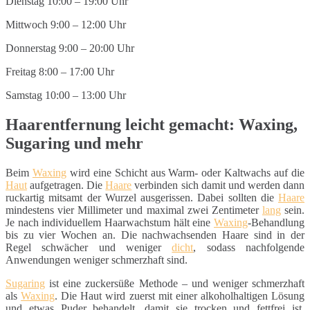
Dienstag 10:00 – 19:00 Uhr
Mittwoch 9:00 – 12:00 Uhr
Donnerstag 9:00 – 20:00 Uhr
Freitag 8:00 – 17:00 Uhr
Samstag 10:00 – 13:00 Uhr
Haarentfernung leicht gemacht: Waxing,
Sugaring und mehr
Beim
Waxing
wird eine Schicht aus Warm- oder Kaltwachs auf die
Haut
aufgetragen. Die
Haare
verbinden sich damit und werden dann
ruckartig mitsamt der Wurzel ausgerissen. Dabei sollten die
Haare
mindestens vier Millimeter und maximal zwei Zentimeter
lang
sein.
Je nach individuellem Haarwachstum hält eine
Waxing
-Behandlung
bis zu vier Wochen an. Die nachwachsenden Haare sind in der
Regel schwächer und weniger
dicht
, sodass nachfolgende
Anwendungen weniger schmerzhaft sind.
Sugaring
ist eine zuckersüße Methode – und weniger schmerzhaft
als
Waxing
. Die Haut wird zuerst mit einer alkoholhaltigen Lösung
und etwas Puder behandelt, damit sie trocken und fettfrei ist.