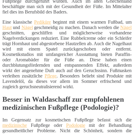
Fußpflege durchgeführt wurden. Auch im alten Griechenland
beschäftigte man sich mit der Gesundheit der Füße. Im Mittelalter
fiel dies ins Berufsbild des Baders.
Eine klassische
Pediküre
beginnt mit einem warmen Fußbad, um
Haut
und
Nägel
geschmeidig zu machen. Danach werden die
Nägel
geschnitten, geschliffen und möglicherweise vorhandene
Nagelverdickungen reduziert. Eine Rubbelcreme oder ein Schleifer
trägt Hornhaut und abgestorbene Hautzellen ab. Auch die Nagelhaut
wird mit einem Spatel zurückgeschoben oder entfernt.
Kosmetikstudios mit umfangreicher Ausstattung bieten Paraffin-
oder Aromabäder für die Füße an. Diese haben einen
durchblutungsfördernden und entspannenden Effekt, außerdem
wirkt der angenehme Duft auch auf den Geruchssinn. Fußmasken
verleihen zusätzliche
Pflege
. Besonders beliebt sind Produkte mit
Lavendelöl, da dieses vor allem im Sommer erfrischend und
zugleich geruchsneutralisierend wirkt.
Besser in Waldaschaff zur empfohlenen
medizinischen Fußpflege (Podologie)?
Im Gegensatz zur kosmetischen Fußpflege befasst sich die
medizinische
Fußpflege oder
Podologie
mit der Behandlung
gesundheitlicher Probleme. Nicht die Schönheit, sondern die