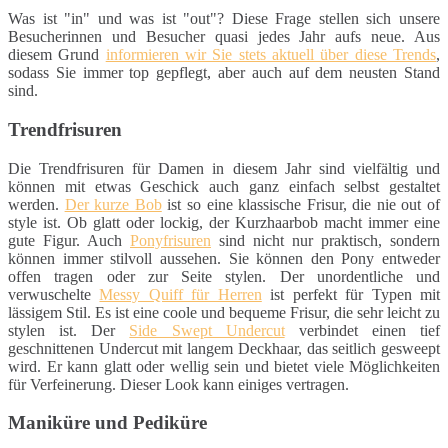
Was ist "in" und was ist "out"? Diese Frage stellen sich unsere
Besucherinnen und Besucher quasi jedes Jahr aufs neue. Aus
diesem Grund
informieren wir Sie stets aktuell über diese Trends
,
sodass Sie immer top gepflegt, aber auch auf dem neusten Stand
sind.
Trendfrisuren
Die Trendfrisuren für Damen in diesem Jahr sind vielfältig und
können mit etwas Geschick auch ganz einfach selbst gestaltet
werden.
Der kurze Bob
ist so eine klassische Frisur, die nie out of
style ist. Ob glatt oder lockig, der Kurzhaarbob macht immer eine
gute Figur. Auch
Ponyfrisuren
sind nicht nur praktisch, sondern
können immer stilvoll aussehen. Sie können den Pony entweder
offen tragen oder zur Seite stylen. Der unordentliche und
verwuschelte
Messy Quiff für Herren
ist perfekt für Typen mit
lässigem Stil. Es ist eine coole und bequeme Frisur, die sehr leicht zu
stylen ist. Der
Side Swept Undercut
verbindet einen tief
geschnittenen Undercut mit langem Deckhaar, das seitlich gesweept
wird. Er kann glatt oder wellig sein und bietet viele Möglichkeiten
für Verfeinerung. Dieser Look kann einiges vertragen.
Maniküre und Pediküre