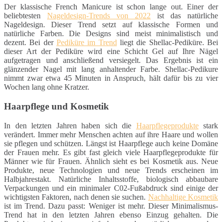
Der klassische French Manicure ist schon lange out. Einer der
beliebtesten
Nageldesign-Trends von 2022
ist das natürliche
Nageldesign. Dieser Trend setzt auf klassische Formen und
natürliche Farben. Die Designs sind meist minimalistisch und
dezent. Bei der
Pediküre im Trend
liegt die Shellac-Pediküre. Bei
dieser Art der Pediküre wird eine Schicht Gel auf Ihre Nägel
aufgetragen und anschließend versiegelt. Das Ergebnis ist ein
glänzender Nagel mit lang anhaltender Farbe. Shellac-Pedikure
nimmt zwar etwa 45 Minuten in Anspruch, hält dafür bis zu vier
Wochen lang ohne Kratzer.
Haarpflege und Kosmetik
In den letzten Jahren haben sich die
Haarpflegeprodukte
stark
verändert. Immer mehr Menschen achten auf ihre Haare und wollen
sie pflegen und schützen. Längst ist Haarpflege auch keine Domäne
der Frauen mehr. Es gibt fast gleich viele Haarpflegeprodukte für
Männer wie für Frauen. Ähnlich sieht es bei Kosmetik aus. Neue
Produkte, neue Technologien und neue Trends erscheinen im
Halbjahrestakt. Natürliche Inhaltsstoffe, biologisch abbaubare
Verpackungen und ein minimaler C02-Fußabdruck sind einige der
wichtigsten Faktoren, nach denen sie suchen.
Nachhaltige Kosmetik
ist im Trend. Dazu passt: Weniger ist mehr. Dieser Minimalismus-
Trend hat in den letzten Jahren ebenso Einzug gehalten. Die