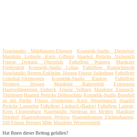
Nagelstudio Mühlhausen-Ehingen
Kosmetik-Studio Diemelsee
Maniküre Leiferde, Kreis Gifhorn
Haarteil Perücke Nickenich
Friseur Deining, Oberpfalz
Fußpflege Wangen
Maniküre
Förderstedt
Kosmetik-Studio Löbau
Fußpflege Ruppichteroth
Nagelstudio Bergen-Enkheim, Hessen
Friseur Suderburg
Fußpflege
Grünthal-Viermorgen
Kosmetik-Studio Kladow
Fußpflege
Neuberg, Hessen
Maniküre Bahrenfeld
Extensions
Haarverlängerung Einbeck
Friseur Velburg
Maniküre Eisenach,
Thüringen
Haarteil Perücke Doberschütz
Kosmetik-Studio Borsdorf
an der Parthe
Friseur Ovelgönne, Kreis Wesermarsch
Haarteil
Perücke Langgöns
Fußpflege Limbach (Baden)
Fußpflege Lastrup,
Kreis Cloppenburg
Nagelstudio Niederau bei Meißen
Maniküre
Driedorf
Haarentfernung Welzow
Haarentfernung Ehringshausen,
Dill
Friseur Bremen Mitte
Maniküre Westerrönfeld
Hat Ihnen dieser Beitrag gefallen?