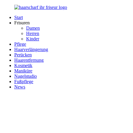
Zurück
zum
Start
Inhalt
Haarscharf
Ihr
Frisuren
–
Haar
Damen
Ihr
in
Herren
Frisör
besten
Kinder
Händen
Pflege
Haarverlängerung
Perücken
Haarentfernung
Kosmetik
Maniküre
Nagelstudio
Fußpflege
News