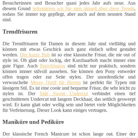
Besucherinnen und Besucher quasi jedes Jahr aufs neue. Aus
diesem Grund
informieren wir Sie stets aktuell über diese Trends
,
sodass Sie immer top gepflegt, aber auch auf dem neusten Stand
sind.
Trendfrisuren
Die Trendfrisuren für Damen in diesem Jahr sind vielfältig und
können mit etwas Geschick auch ganz einfach selbst gestaltet
werden.
Der kurze Bob
ist so eine klassische Frisur, die nie out of
style ist. Ob glatt oder lockig, der Kurzhaarbob macht immer eine
gute Figur. Auch
Ponyfrisuren
sind nicht nur praktisch, sondern
können immer stilvoll aussehen. Sie können den Pony entweder
offen tragen oder zur Seite stylen. Der unordentliche und
verwuschelte
Messy Quiff für Herren
ist perfekt für Typen mit
lässigem Stil. Es ist eine coole und bequeme Frisur, die sehr leicht zu
stylen ist. Der
Side Swept Undercut
verbindet einen tief
geschnittenen Undercut mit langem Deckhaar, das seitlich gesweept
wird. Er kann glatt oder wellig sein und bietet viele Möglichkeiten
für Verfeinerung. Dieser Look kann einiges vertragen.
Maniküre und Pediküre
Der klassische French Manicure ist schon lange out. Einer der