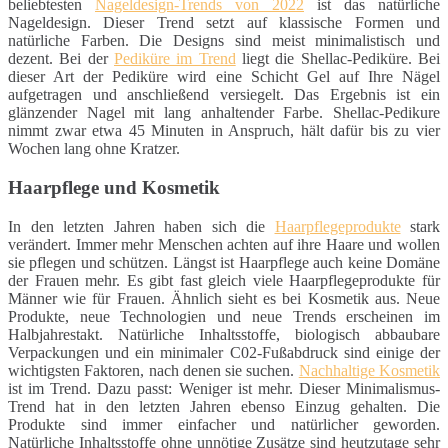
beliebtesten
Nageldesign-Trends von 2022
ist das natürliche
Nageldesign. Dieser Trend setzt auf klassische Formen und
natürliche Farben. Die Designs sind meist minimalistisch und
dezent. Bei der
Pediküre im Trend
liegt die Shellac-Pediküre. Bei
dieser Art der Pediküre wird eine Schicht Gel auf Ihre Nägel
aufgetragen und anschließend versiegelt. Das Ergebnis ist ein
glänzender Nagel mit lang anhaltender Farbe. Shellac-Pedikure
nimmt zwar etwa 45 Minuten in Anspruch, hält dafür bis zu vier
Wochen lang ohne Kratzer.
Haarpflege und Kosmetik
In den letzten Jahren haben sich die
Haarpflegeprodukte
stark
verändert. Immer mehr Menschen achten auf ihre Haare und wollen
sie pflegen und schützen. Längst ist Haarpflege auch keine Domäne
der Frauen mehr. Es gibt fast gleich viele Haarpflegeprodukte für
Männer wie für Frauen. Ähnlich sieht es bei Kosmetik aus. Neue
Produkte, neue Technologien und neue Trends erscheinen im
Halbjahrestakt. Natürliche Inhaltsstoffe, biologisch abbaubare
Verpackungen und ein minimaler C02-Fußabdruck sind einige der
wichtigsten Faktoren, nach denen sie suchen.
Nachhaltige Kosmetik
ist im Trend. Dazu passt: Weniger ist mehr. Dieser Minimalismus-
Trend hat in den letzten Jahren ebenso Einzug gehalten. Die
Produkte sind immer einfacher und natürlicher geworden.
Natürliche Inhaltsstoffe ohne unnötige Zusätze sind heutzutage sehr