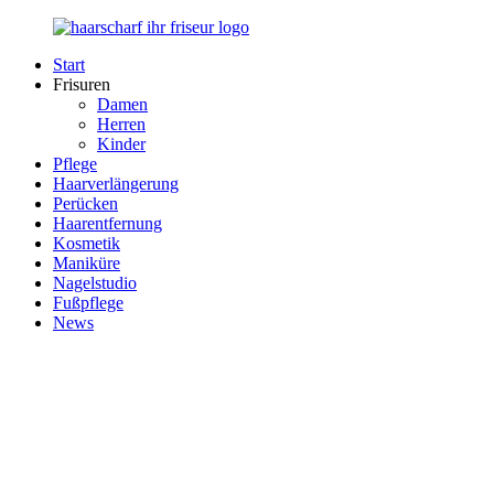
Zurück
zum
Start
Inhalt
Haarscharf
Ihr
Frisuren
–
Haar
Damen
Ihr
in
Herren
Frisör
besten
Kinder
Händen
Pflege
Haarverlängerung
Perücken
Haarentfernung
Kosmetik
Maniküre
Nagelstudio
Fußpflege
News