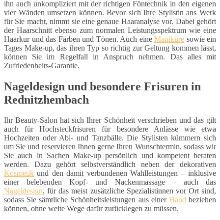
ihn auch unkompliziert mit der richtigen Föntechnik in den eigenen
vier Wänden umsetzen können. Bevor sich Ihre Stylistin ans Werk
für Sie macht, nimmt sie eine genaue Haaranalyse vor. Dabei gehört
der Haarschnitt ebenso zum normalen Leistungsspektrum wie eine
Haarkur und das Färben und Tönen. Auch eine
Maniküre
sowie ein
Tages Make-up, das ihren Typ so richtig zur Geltung kommen lässt,
können Sie im Regelfall in Anspruch nehmen. Das alles mit
Zufriedenheits-Garantie.
Nageldesign und besondere Frisuren in
Rednitzhembach
Ihr Beauty-Salon hat sich Ihrer Schönheit verschrieben und das gilt
auch für Hochsteckfrisuren für besondere Anlässe wie etwa
Hochzeiten oder Abi- und Tanzbälle. Die Stylisten kümmern sich
um Sie und reservieren Ihnen gerne Ihren Wunschtermin, sodass wir
Sie auch in Sachen Make-up persönlich und kompetent beraten
werden. Dazu gehört selbstverständlich neben der dekorativen
Kosmetik
und den damit verbundenen Wahlleistungen – inklusive
einer belebenden Kopf- und Nackenmassage – auch das
Nageldesign
, für das meist zusätzliche Spezialistinnen vor Ort sind,
sodass Sie sämtliche Schönheitsleistungen aus einer
Hand
beziehen
können, ohne weite Wege dafür zurücklegen zu müssen.