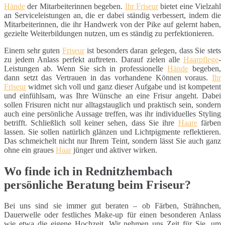
Hände
der Mitarbeiterinnen begeben.
Ihr Friseur
bietet eine Vielzahl
an Serviceleistungen an, die er dabei ständig verbessert, indem die
Mitarbeiterinnen, die ihr Handwerk von der Pike auf gelernt haben,
gezielte Weiterbildungen nutzen, um es ständig zu perfektionieren.
Einem sehr guten
Friseur
ist besonders daran gelegen, dass Sie stets
zu jedem Anlass perfekt auftreten. Darauf zielen alle
Haarpflege
-
Leistungen ab. Wenn Sie sich in professionelle
Hände
begeben,
dann setzt das Vertrauen in das vorhandene Können voraus.
Ihr
Friseur
widmet sich voll und ganz dieser Aufgabe und ist kompetent
und einfühlsam, was Ihre Wünsche an eine Frisur angeht. Dabei
sollen Frisuren nicht nur alltagstauglich und praktisch sein, sondern
auch eine persönliche Aussage treffen, was ihr individuelles Styling
betrifft. Schließlich soll keiner sehen, dass Sie ihre
Haare
färben
lassen. Sie sollen natürlich glänzen und Lichtpigmente reflektieren.
Das schmeichelt nicht nur Ihrem Teint, sondern lässt Sie auch ganz
ohne ein graues
Haar
jünger und aktiver wirken.
Wo finde ich in Rednitzhembach
persönliche Beratung beim Friseur?
Bei uns sind sie immer gut beraten – ob Färben, Strähnchen,
Dauerwelle oder festliches Make-up für einen besonderen Anlass
wie etwa die eigene Hochzeit. Wir nehmen uns Zeit für Sie, um