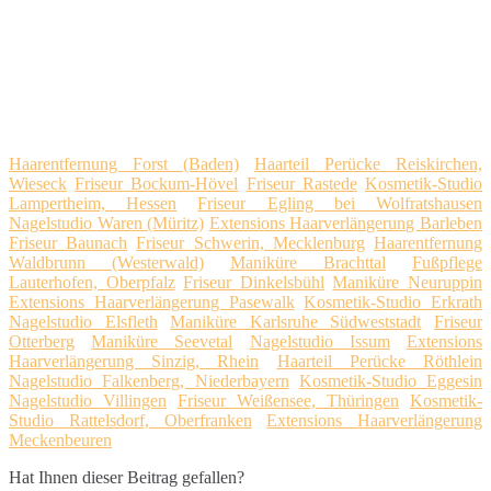
Haarentfernung Forst (Baden)
Haarteil Perücke Reiskirchen,
Wieseck
Friseur Bockum-Hövel
Friseur Rastede
Kosmetik-Studio
Lampertheim, Hessen
Friseur Egling bei Wolfratshausen
Nagelstudio Waren (Müritz)
Extensions Haarverlängerung Barleben
Friseur Baunach
Friseur Schwerin, Mecklenburg
Haarentfernung
Waldbrunn (Westerwald)
Maniküre Brachttal
Fußpflege
Lauterhofen, Oberpfalz
Friseur Dinkelsbühl
Maniküre Neuruppin
Extensions Haarverlängerung Pasewalk
Kosmetik-Studio Erkrath
Nagelstudio Elsfleth
Maniküre Karlsruhe Südweststadt
Friseur
Otterberg
Maniküre Seevetal
Nagelstudio Issum
Extensions
Haarverlängerung Sinzig, Rhein
Haarteil Perücke Röthlein
Nagelstudio Falkenberg, Niederbayern
Kosmetik-Studio Eggesin
Nagelstudio Villingen
Friseur Weißensee, Thüringen
Kosmetik-
Studio Rattelsdorf, Oberfranken
Extensions Haarverlängerung
Meckenbeuren
Hat Ihnen dieser Beitrag gefallen?