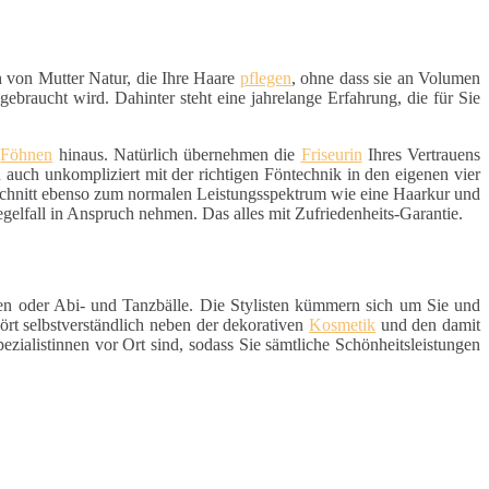
h von Mutter Natur, die Ihre Haare
pflegen
, ohne dass sie an Volumen
ebraucht wird. Dahinter steht eine jahrelange Erfahrung, die für Sie
d
Föhnen
hinaus. Natürlich übernehmen die
Friseurin
Ihres Vertrauens
uch unkompliziert mit der richtigen Föntechnik in den eigenen vier
rschnitt ebenso zum normalen Leistungsspektrum wie eine Haarkur und
elfall in Anspruch nehmen. Das alles mit Zufriedenheits-Garantie.
ten oder Abi- und Tanzbälle. Die Stylisten kümmern sich um Sie und
rt selbstverständlich neben der dekorativen
Kosmetik
und den damit
Spezialistinnen vor Ort sind, sodass Sie sämtliche Schönheitsleistungen