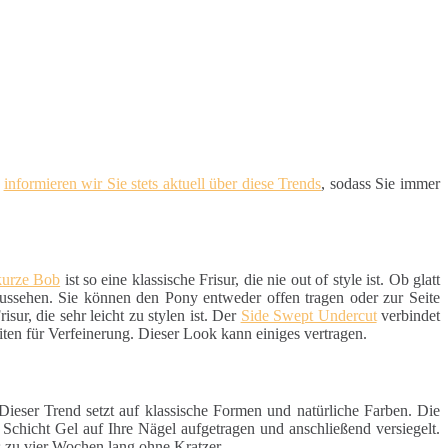
d
informieren wir Sie stets aktuell über diese Trends
, sodass Sie immer
kurze Bob
ist so eine klassische Frisur, die nie out of style ist. Ob glatt
aussehen. Sie können den Pony entweder offen tragen oder zur Seite
sur, die sehr leicht zu stylen ist. Der
Side Swept Undercut
verbindet
iten für Verfeinerung. Dieser Look kann einiges vertragen.
 Dieser Trend setzt auf klassische Formen und natürliche Farben. Die
e Schicht Gel auf Ihre Nägel aufgetragen und anschließend versiegelt.
s zu vier Wochen lang ohne Kratzer.