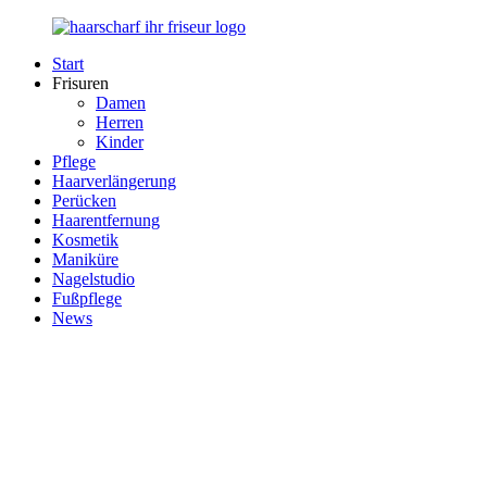
Zurück
zum
Start
Inhalt
Haarscharf
Ihr
Frisuren
–
Haar
Damen
Ihr
in
Herren
Frisör
besten
Kinder
Händen
Pflege
Haarverlängerung
Perücken
Haarentfernung
Kosmetik
Maniküre
Nagelstudio
Fußpflege
News