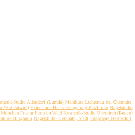
metik-Studio Allendorf (Lumda)
Maniküre Lichtenau bei Chemnitz,
n (Hohentwiel)
Extensions Haarverlängerung Putzbrunn
Nagelstudio
ei München
Friseur Furth im Wald
Kosmetik-Studio Oberkirch (Baden)
iküre Burghaun
Nagelstudio Kemnath, Stadt
Fußpflege Hermsdorf,