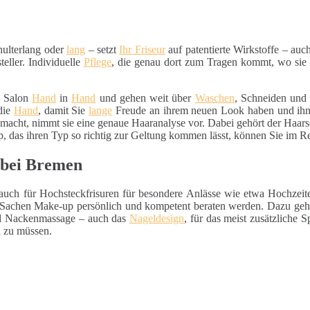
hulterlang oder
lang
– setzt
Ihr Friseur
auf patentierte Wirkstoffe – auc
teller. Individuelle
Pflege
, die genau dort zum Tragen kommt, wo sie g
m Salon
Hand
in
Hand
und gehen weit über
Waschen
, Schneiden un
 die
Hand
, damit Sie
lange
Freude an ihrem neuen Look haben und ihn a
 macht, nimmt sie eine genaue Haaranalyse vor. Dabei gehört der Haa
 das ihren Typ so richtig zur Geltung kommen lässt, können Sie im Reg
g bei Bremen
lt auch für Hochsteckfrisuren für besondere Anlässe wie etwa Hochzei
n Sachen Make-up persönlich und kompetent beraten werden. Dazu gehö
nd Nackenmassage – auch das
Nageldesign
, für das meist zusätzliche 
 zu müssen.