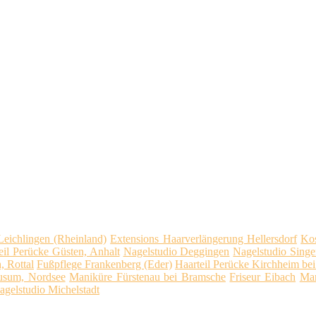
Leichlingen (Rheinland)
Extensions Haarverlängerung Hellersdorf
Kos
eil Perücke Güsten, Anhalt
Nagelstudio Deggingen
Nagelstudio Singe
, Rottal
Fußpflege Frankenberg (Eder)
Haarteil Perücke Kirchheim b
usum, Nordsee
Maniküre Fürstenau bei Bramsche
Friseur Eibach
Man
agelstudio Michelstadt