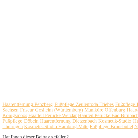
Haarentfernung Penzberg
Fußpflege Zeulenroda-Triebes
Fußpflege 
Sachsen
Friseur Gosheim (Württemberg)
Maniküre Offenburg
Haart
Königsmoos
Haarteil Perücke Wetzlar
Haarteil Perücke Bad Birnbach
Fußpflege Döbeln
Haarentfernung Dietzenbach
Kosmetik-Studio H
Thüringen
Kosmetik-Studio Hamburg-Mitte
Fußpflege Brunsbüttel
N
Hat Ihnen dieser Beitrag gefallen?