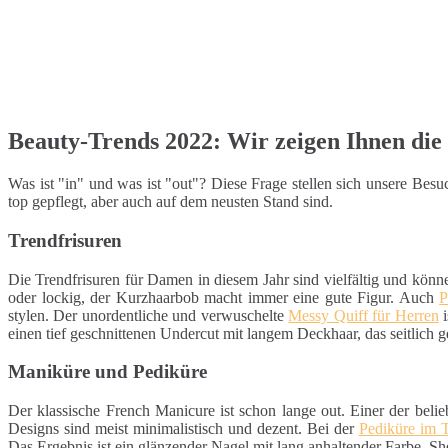
Beauty-Trends 2022: Wir zeigen Ihnen die 
Was ist "in" und was ist "out"? Diese Frage stellen sich unsere Be
top gepflegt, aber auch auf dem neusten Stand sind.
Trendfrisuren
Die Trendfrisuren für Damen in diesem Jahr sind vielfältig und könn
oder lockig, der Kurzhaarbob macht immer eine gute Figur. Auch
P
stylen. Der unordentliche und verwuschelte
Messy Quiff für Herren
i
einen tief geschnittenen Undercut mit langem Deckhaar, das seitlich g
Maniküre und Pediküre
Der klassische French Manicure ist schon lange out. Einer der belie
Designs sind meist minimalistisch und dezent. Bei der
Pediküre im 
Das Ergebnis ist ein glänzender Nagel mit lang anhaltender Farbe. S