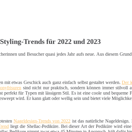
Styling-Trends für 2022 und 2023
sucherinnen und Besucher quasi jedes Jahr aufs neue. Aus diesem Grun
en mit etwas Geschick auch ganz einfach selbst gestaltet werden.
Der 
onyfrisuren
sind nicht nur praktisch, sondern können immer stilvoll 
st perfekt für Typen mit lässigem Stil. Es ist eine coole und bequeme Fri
esweept wird. Er kann glatt oder wellig sein und bietet viele Möglichke
btesten
Nageldesign-Trends von 2022
ist das natürliche Nageldesign.
Trend
liegt die Shellac-Pediküre. Bei dieser Art der Pediküre wird ein
hellac-Pedikure nimmt zwar etwa 45 Minuten in Anspruch, hält dafür bi