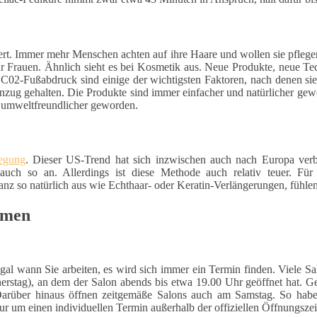
ert. Immer mehr Menschen achten auf ihre Haare und wollen sie pfleg
für Frauen. Ähnlich sieht es bei Kosmetik aus. Neue Produkte, neue Te
 C02-Fußabdruck sind einige der wichtigsten Faktoren, nach denen si
nzug gehalten. Die Produkte sind immer einfacher und natürlicher gewo
d umweltfreundlicher geworden.
wegung
. Dieser US-Trend hat sich inzwischen auch nach Europa verb
auch so an. Allerdings ist diese Methode auch relativ teuer. Für
z so natürlich aus wie Echthaar- oder Keratin-Verlängerungen, fühlen
emen
Egal wann Sie arbeiten, es wird sich immer ein Termin finden. Viele S
erstag), an dem der Salon abends bis etwa 19.00 Uhr geöffnet hat. Ger
Darüber hinaus öffnen zeitgemäße Salons auch am Samstag. So haben 
ur um einen individuellen Termin außerhalb der offiziellen Öffnungszei