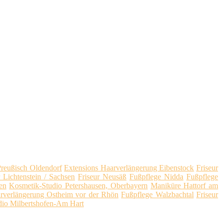
Preußisch Oldendorf
Extensions Haarverlängerung Eibenstock
Friseur
r Lichtenstein / Sachsen
Friseur Neusäß
Fußpflege Nidda
Fußpflege
en
Kosmetik-Studio Petershausen, Oberbayern
Maniküre Hattorf am
rverlängerung Ostheim vor der Rhön
Fußpflege Walzbachtal
Friseur
dio Milbertshofen-Am Hart