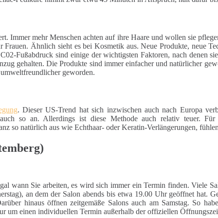
ert. Immer mehr Menschen achten auf ihre Haare und wollen sie pfleg
für Frauen. Ähnlich sieht es bei Kosmetik aus. Neue Produkte, neue Te
 C02-Fußabdruck sind einige der wichtigsten Faktoren, nach denen si
nzug gehalten. Die Produkte sind immer einfacher und natürlicher gewo
d umweltfreundlicher geworden.
wegung
. Dieser US-Trend hat sich inzwischen auch nach Europa verb
auch so an. Allerdings ist diese Methode auch relativ teuer. Für
z so natürlich aus wie Echthaar- oder Keratin-Verlängerungen, fühlen
temberg)
Egal wann Sie arbeiten, es wird sich immer ein Termin finden. Viele S
erstag), an dem der Salon abends bis etwa 19.00 Uhr geöffnet hat. Ger
Darüber hinaus öffnen zeitgemäße Salons auch am Samstag. So haben 
ur um einen individuellen Termin außerhalb der offiziellen Öffnungszei