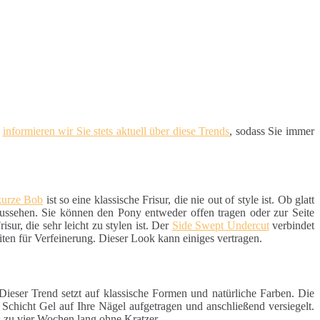
d
informieren wir Sie stets aktuell über diese Trends
, sodass Sie immer
kurze Bob
ist so eine klassische Frisur, die nie out of style ist. Ob glatt
aussehen. Sie können den Pony entweder offen tragen oder zur Seite
sur, die sehr leicht zu stylen ist. Der
Side Swept Undercut
verbindet
iten für Verfeinerung. Dieser Look kann einiges vertragen.
 Dieser Trend setzt auf klassische Formen und natürliche Farben. Die
e Schicht Gel auf Ihre Nägel aufgetragen und anschließend versiegelt.
s zu vier Wochen lang ohne Kratzer.