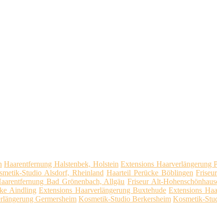
n
Haarentfernung Halstenbek, Holstein
Extensions Haarverlängerung 
metik-Studio Alsdorf, Rheinland
Haarteil Perücke Böblingen
Friseu
aarentfernung Bad Grönenbach, Allgäu
Friseur Alt-Hohenschönhaus
cke Aindling
Extensions Haarverlängerung Buxtehude
Extensions Haa
erlängerung Germersheim
Kosmetik-Studio Berkersheim
Kosmetik-Stu