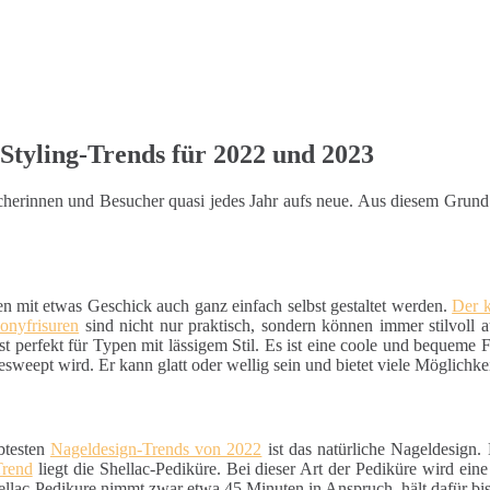
Styling-Trends für 2022 und 2023
sucherinnen und Besucher quasi jedes Jahr aufs neue. Aus diesem Grun
en mit etwas Geschick auch ganz einfach selbst gestaltet werden.
Der 
onyfrisuren
sind nicht nur praktisch, sondern können immer stilvoll 
st perfekt für Typen mit lässigem Stil. Es ist eine coole und bequeme Fri
esweept wird. Er kann glatt oder wellig sein und bietet viele Möglichke
btesten
Nageldesign-Trends von 2022
ist das natürliche Nageldesign.
Trend
liegt die Shellac-Pediküre. Bei dieser Art der Pediküre wird ein
hellac-Pedikure nimmt zwar etwa 45 Minuten in Anspruch, hält dafür bi