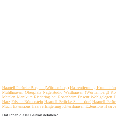
Haarteil Perücke Berglen (Württemberg)
Haarentfernung Krummhör
Mühlhausen, Oberpfalz
Nagelstudio Westhausen (Württemberg)
Kos
Metelen
Maniküre Riedering bei Rosenheim
Friseur Wohlgelegen
H
Harz
Friseur Römerstein
Haarteil Perücke Stahnsdorf
Haarteil Perü
Much
Extensions Haarverlängerung Ichtershausen
Extensions Haarv
Hat Ihnen dieser Beitrag gefallen?