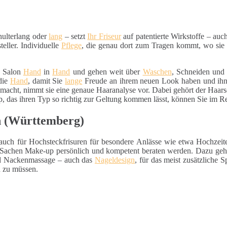
hulterlang oder
lang
– setzt
Ihr Friseur
auf patentierte Wirkstoffe – auc
teller. Individuelle
Pflege
, die genau dort zum Tragen kommt, wo sie g
m Salon
Hand
in
Hand
und gehen weit über
Waschen
, Schneiden un
 die
Hand
, damit Sie
lange
Freude an ihrem neuen Look haben und ihn a
 macht, nimmt sie eine genaue Haaranalyse vor. Dabei gehört der Haa
 das ihren Typ so richtig zur Geltung kommen lässt, können Sie im Reg
ch (Württemberg)
lt auch für Hochsteckfrisuren für besondere Anlässe wie etwa Hochzei
n Sachen Make-up persönlich und kompetent beraten werden. Dazu gehö
nd Nackenmassage – auch das
Nageldesign
, für das meist zusätzliche 
 zu müssen.