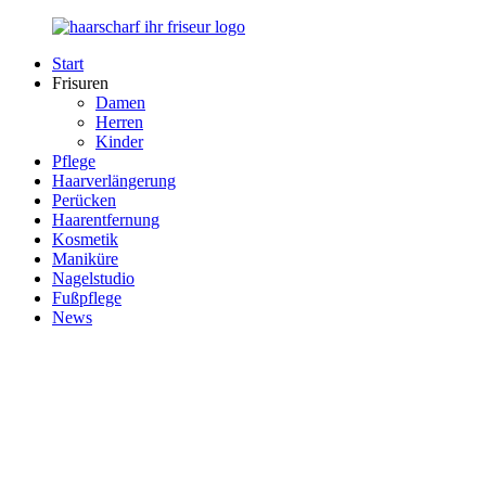
Zurück
zum
Start
Inhalt
Haarscharf
Ihr
Frisuren
–
Haar
Damen
Ihr
in
Herren
Frisör
besten
Kinder
Händen
Pflege
Haarverlängerung
Perücken
Haarentfernung
Kosmetik
Maniküre
Nagelstudio
Fußpflege
News