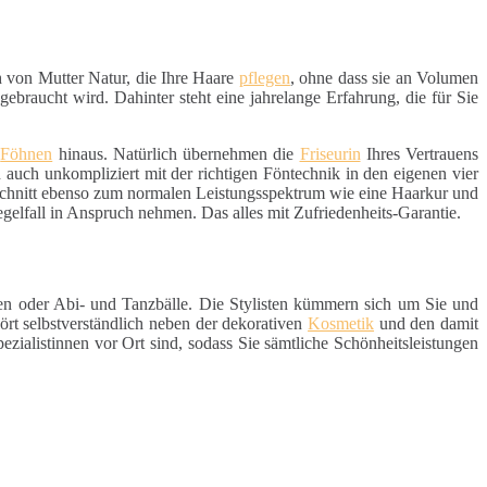
h von Mutter Natur, die Ihre Haare
pflegen
, ohne dass sie an Volumen
ebraucht wird. Dahinter steht eine jahrelange Erfahrung, die für Sie
d
Föhnen
hinaus. Natürlich übernehmen die
Friseurin
Ihres Vertrauens
uch unkompliziert mit der richtigen Föntechnik in den eigenen vier
rschnitt ebenso zum normalen Leistungsspektrum wie eine Haarkur und
elfall in Anspruch nehmen. Das alles mit Zufriedenheits-Garantie.
ten oder Abi- und Tanzbälle. Die Stylisten kümmern sich um Sie und
rt selbstverständlich neben der dekorativen
Kosmetik
und den damit
Spezialistinnen vor Ort sind, sodass Sie sämtliche Schönheitsleistungen