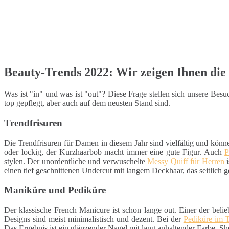
Beauty-Trends 2022: Wir zeigen Ihnen die 
Was ist "in" und was ist "out"? Diese Frage stellen sich unsere Be
top gepflegt, aber auch auf dem neusten Stand sind.
Trendfrisuren
Die Trendfrisuren für Damen in diesem Jahr sind vielfältig und könn
oder lockig, der Kurzhaarbob macht immer eine gute Figur. Auch
P
stylen. Der unordentliche und verwuschelte
Messy Quiff für Herren
i
einen tief geschnittenen Undercut mit langem Deckhaar, das seitlich g
Maniküre und Pediküre
Der klassische French Manicure ist schon lange out. Einer der belie
Designs sind meist minimalistisch und dezent. Bei der
Pediküre im 
Das Ergebnis ist ein glänzender Nagel mit lang anhaltender Farbe. S