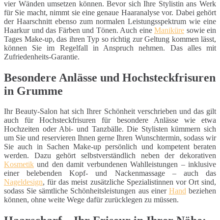
vier Wänden umsetzen können. Bevor sich Ihre Stylistin ans Werk
für Sie macht, nimmt sie eine genaue Haaranalyse vor. Dabei gehört
der Haarschnitt ebenso zum normalen Leistungsspektrum wie eine
Haarkur und das Färben und Tönen. Auch eine
Maniküre
sowie ein
Tages Make-up, das ihren Typ so richtig zur Geltung kommen lässt,
können Sie im Regelfall in Anspruch nehmen. Das alles mit
Zufriedenheits-Garantie.
Besondere Anlässe und Hochsteckfrisuren
in Grumme
Ihr Beauty-Salon hat sich Ihrer Schönheit verschrieben und das gilt
auch für Hochsteckfrisuren für besondere Anlässe wie etwa
Hochzeiten oder Abi- und Tanzbälle. Die Stylisten kümmern sich
um Sie und reservieren Ihnen gerne Ihren Wunschtermin, sodass wir
Sie auch in Sachen Make-up persönlich und kompetent beraten
werden. Dazu gehört selbstverständlich neben der dekorativen
Kosmetik
und den damit verbundenen Wahlleistungen – inklusive
einer belebenden Kopf- und Nackenmassage – auch das
Nageldesign
, für das meist zusätzliche Spezialistinnen vor Ort sind,
sodass Sie sämtliche Schönheitsleistungen aus einer
Hand
beziehen
können, ohne weite Wege dafür zurücklegen zu müssen.