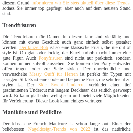
diesem Grund
informieren wir Sie stets aktuell über diese Trends
,
sodass Sie immer top gepflegt, aber auch auf dem neusten Stand
sind.
Trendfrisuren
Die Trendfrisuren für Damen in diesem Jahr sind vielfältig und
können mit etwas Geschick auch ganz einfach selbst gestaltet
werden.
Der kurze Bob
ist so eine klassische Frisur, die nie out of
style ist. Ob glatt oder lockig, der Kurzhaarbob macht immer eine
gute Figur. Auch
Ponyfrisuren
sind nicht nur praktisch, sondern
können immer stilvoll aussehen. Sie können den Pony entweder
offen tragen oder zur Seite stylen. Der unordentliche und
verwuschelte
Messy Quiff für Herren
ist perfekt für Typen mit
lässigem Stil. Es ist eine coole und bequeme Frisur, die sehr leicht zu
stylen ist. Der
Side Swept Undercut
verbindet einen tief
geschnittenen Undercut mit langem Deckhaar, das seitlich gesweept
wird. Er kann glatt oder wellig sein und bietet viele Möglichkeiten
für Verfeinerung. Dieser Look kann einiges vertragen.
Maniküre und Pediküre
Der klassische French Manicure ist schon lange out. Einer der
beliebtesten
Nageldesign-Trends von 2022
ist das natürliche