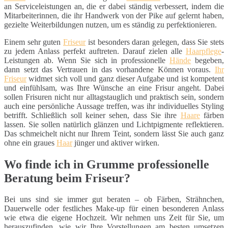
an Serviceleistungen an, die er dabei ständig verbessert, indem die
Mitarbeiterinnen, die ihr Handwerk von der Pike auf gelernt haben,
gezielte Weiterbildungen nutzen, um es ständig zu perfektionieren.
Einem sehr guten
Friseur
ist besonders daran gelegen, dass Sie stets
zu jedem Anlass perfekt auftreten. Darauf zielen alle
Haarpflege
-
Leistungen ab. Wenn Sie sich in professionelle
Hände
begeben,
dann setzt das Vertrauen in das vorhandene Können voraus.
Ihr
Friseur
widmet sich voll und ganz dieser Aufgabe und ist kompetent
und einfühlsam, was Ihre Wünsche an eine Frisur angeht. Dabei
sollen Frisuren nicht nur alltagstauglich und praktisch sein, sondern
auch eine persönliche Aussage treffen, was ihr individuelles Styling
betrifft. Schließlich soll keiner sehen, dass Sie ihre
Haare
färben
lassen. Sie sollen natürlich glänzen und Lichtpigmente reflektieren.
Das schmeichelt nicht nur Ihrem Teint, sondern lässt Sie auch ganz
ohne ein graues
Haar
jünger und aktiver wirken.
Wo finde ich in Grumme professionelle
Beratung beim Friseur?
Bei uns sind sie immer gut beraten – ob Färben, Strähnchen,
Dauerwelle oder festliches Make-up für einen besonderen Anlass
wie etwa die eigene Hochzeit. Wir nehmen uns Zeit für Sie, um
herauszufinden, wie wir Ihre Vorstellungen am besten umsetzen