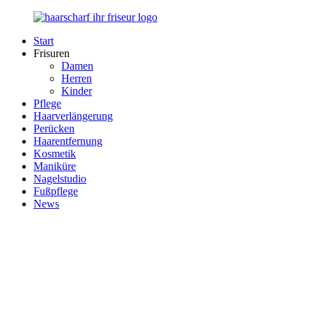
Zurück
zum
Start
Inhalt
Haarscharf
Ihr
Frisuren
–
Haar
Damen
Ihr
in
Herren
Frisör
besten
Kinder
Händen
Pflege
Haarverlängerung
Perücken
Haarentfernung
Kosmetik
Maniküre
Nagelstudio
Fußpflege
News