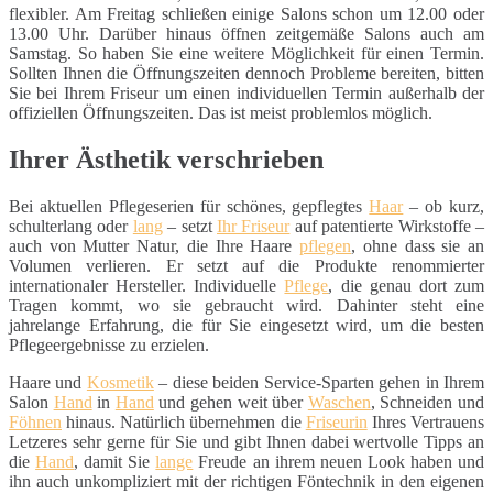
flexibler. Am Freitag schließen einige Salons schon um 12.00 oder
13.00 Uhr. Darüber hinaus öffnen zeitgemäße Salons auch am
Samstag. So haben Sie eine weitere Möglichkeit für einen Termin.
Sollten Ihnen die Öffnungszeiten dennoch Probleme bereiten, bitten
Sie bei Ihrem Friseur um einen individuellen Termin außerhalb der
offiziellen Öffnungszeiten. Das ist meist problemlos möglich.
Ihrer Ästhetik verschrieben
Bei aktuellen Pflegeserien für schönes, gepflegtes
Haar
– ob kurz,
schulterlang oder
lang
– setzt
Ihr Friseur
auf patentierte Wirkstoffe –
auch von Mutter Natur, die Ihre Haare
pflegen
, ohne dass sie an
Volumen verlieren. Er setzt auf die Produkte renommierter
internationaler Hersteller. Individuelle
Pflege
, die genau dort zum
Tragen kommt, wo sie gebraucht wird. Dahinter steht eine
jahrelange Erfahrung, die für Sie eingesetzt wird, um die besten
Pflegeergebnisse zu erzielen.
Haare und
Kosmetik
– diese beiden Service-Sparten gehen in Ihrem
Salon
Hand
in
Hand
und gehen weit über
Waschen
, Schneiden und
Föhnen
hinaus. Natürlich übernehmen die
Friseurin
Ihres Vertrauens
Letzeres sehr gerne für Sie und gibt Ihnen dabei wertvolle Tipps an
die
Hand
, damit Sie
lange
Freude an ihrem neuen Look haben und
ihn auch unkompliziert mit der richtigen Föntechnik in den eigenen