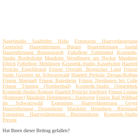
Nagelstudio Saalfelder Höhe
Extensions Haarverlängerung
Geretsried
Haarentfernung Büsum
Haarentfernung Auetal
Haarentfernung Bönningstedt
Fußpflege Fuhlsbüttel
Kosmetik-
Studio Bordesholm
Maniküre Wendlingen am Neckar
Maniküre
Ellrich
Fußpflege Mehlingen
Kosmetik-Studio Kassebohm
Haarteil
Perücke Engelsbrand
Friseur Overath, Bergisches Land
Friseur
Sankt Georgen im Schwarzwald
Haarteil Perücke Dessau-Roßlau
Friseur Magstadt
Friseur Rutesheim
Friseur Nienhagen bei Celle
Friseur Tönning (Nordseebad)
Kosmetik-Studio Oststeinbek
Kosmetik-Studio Borkum
Haarteil Perücke Isselburg
Friseur Lindau
(Bodensee)
Maniküre Hemmingen / Hannover
Friseur Bad Wildbad
im Schwarzwald
Extensions Haarverlängerung Geyer
Haarentfernung Dossenheim
Maniküre Heinsberg, Rheinland
Extensions Haarverlängerung Bischmisheim
Kosmetik-Studio
Pressig
Hat Ihnen dieser Beitrag gefallen?