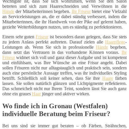
Wichtigste ist, dass Sie sich wohlfühlen, wenn Sie den Salon
betreten und sich zum Haareschneiden und Verwöhnen in die
Hände
der Mitarbeiterinnen begeben.
Ihr Friseur
bietet eine Vielzahl
an Serviceleistungen an, die er dabei ständig verbessert, indem die
Mitarbeiterinnen, die ihr Handwerk von der Pike auf gelernt haben,
gezielte Weiterbildungen nutzen, um es ständig zu perfektionieren.
Einem sehr guten
Friseur
ist besonders daran gelegen, dass Sie stets
zu jedem Anlass perfekt auftreten. Darauf zielen alle
Haarpflege
-
Leistungen ab. Wenn Sie sich in professionelle
Hände
begeben,
dann setzt das Vertrauen in das vorhandene Können voraus.
Ihr
Friseur
widmet sich voll und ganz dieser Aufgabe und ist kompetent
und einfühlsam, was Ihre Wünsche an eine Frisur angeht. Dabei
sollen Frisuren nicht nur alltagstauglich und praktisch sein, sondern
auch eine persönliche Aussage treffen, was ihr individuelles Styling
betrifft. Schließlich soll keiner sehen, dass Sie ihre
Haare
färben
lassen. Sie sollen natürlich glänzen und Lichtpigmente reflektieren.
Das schmeichelt nicht nur Ihrem Teint, sondern lässt Sie auch ganz
ohne ein graues
Haar
jünger und aktiver wirken.
Wo finde ich in Gronau (Westfalen)
individuelle Beratung beim Friseur?
Bei uns sind sie immer gut beraten – ob Färben, Strähnchen,