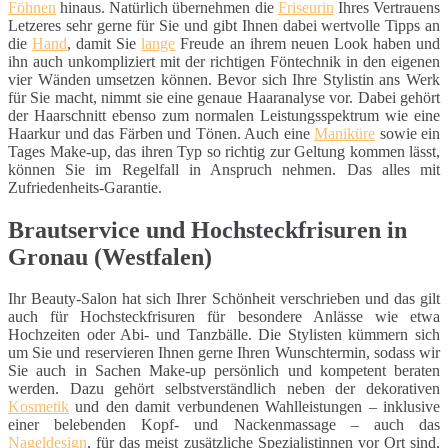
Föhnen
hinaus. Natürlich übernehmen die
Friseurin
Ihres Vertrauens
Letzeres sehr gerne für Sie und gibt Ihnen dabei wertvolle Tipps an
die
Hand
, damit Sie
lange
Freude an ihrem neuen Look haben und
ihn auch unkompliziert mit der richtigen Föntechnik in den eigenen
vier Wänden umsetzen können. Bevor sich Ihre Stylistin ans Werk
für Sie macht, nimmt sie eine genaue Haaranalyse vor. Dabei gehört
der Haarschnitt ebenso zum normalen Leistungsspektrum wie eine
Haarkur und das Färben und Tönen. Auch eine
Maniküre
sowie ein
Tages Make-up, das ihren Typ so richtig zur Geltung kommen lässt,
können Sie im Regelfall in Anspruch nehmen. Das alles mit
Zufriedenheits-Garantie.
Brautservice und Hochsteckfrisuren in
Gronau (Westfalen)
Ihr Beauty-Salon hat sich Ihrer Schönheit verschrieben und das gilt
auch für Hochsteckfrisuren für besondere Anlässe wie etwa
Hochzeiten oder Abi- und Tanzbälle. Die Stylisten kümmern sich
um Sie und reservieren Ihnen gerne Ihren Wunschtermin, sodass wir
Sie auch in Sachen Make-up persönlich und kompetent beraten
werden. Dazu gehört selbstverständlich neben der dekorativen
Kosmetik
und den damit verbundenen Wahlleistungen – inklusive
einer belebenden Kopf- und Nackenmassage – auch das
Nageldesign
, für das meist zusätzliche Spezialistinnen vor Ort sind,