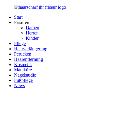
Zurück
zum
Start
Inhalt
Haarscharf
Ihr
Frisuren
–
Haar
Damen
Ihr
in
Herren
Frisör
besten
Kinder
Händen
Pflege
Haarverlängerung
Perücken
Haarentfernung
Kosmetik
Maniküre
Nagelstudio
Fußpflege
News