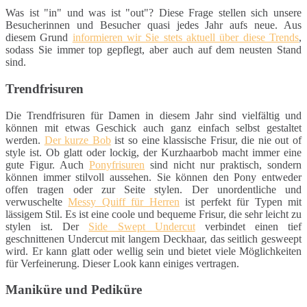
Was ist "in" und was ist "out"? Diese Frage stellen sich unsere
Besucherinnen und Besucher quasi jedes Jahr aufs neue. Aus
diesem Grund
informieren wir Sie stets aktuell über diese Trends
,
sodass Sie immer top gepflegt, aber auch auf dem neusten Stand
sind.
Trendfrisuren
Die Trendfrisuren für Damen in diesem Jahr sind vielfältig und
können mit etwas Geschick auch ganz einfach selbst gestaltet
werden.
Der kurze Bob
ist so eine klassische Frisur, die nie out of
style ist. Ob glatt oder lockig, der Kurzhaarbob macht immer eine
gute Figur. Auch
Ponyfrisuren
sind nicht nur praktisch, sondern
können immer stilvoll aussehen. Sie können den Pony entweder
offen tragen oder zur Seite stylen. Der unordentliche und
verwuschelte
Messy Quiff für Herren
ist perfekt für Typen mit
lässigem Stil. Es ist eine coole und bequeme Frisur, die sehr leicht zu
stylen ist. Der
Side Swept Undercut
verbindet einen tief
geschnittenen Undercut mit langem Deckhaar, das seitlich gesweept
wird. Er kann glatt oder wellig sein und bietet viele Möglichkeiten
für Verfeinerung. Dieser Look kann einiges vertragen.
Maniküre und Pediküre