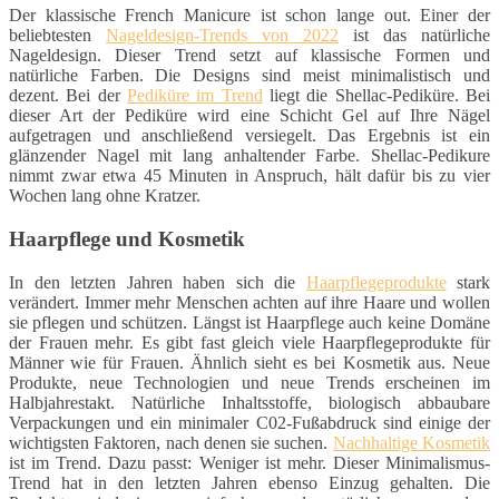
Der klassische French Manicure ist schon lange out. Einer der
beliebtesten
Nageldesign-Trends von 2022
ist das natürliche
Nageldesign. Dieser Trend setzt auf klassische Formen und
natürliche Farben. Die Designs sind meist minimalistisch und
dezent. Bei der
Pediküre im Trend
liegt die Shellac-Pediküre. Bei
dieser Art der Pediküre wird eine Schicht Gel auf Ihre Nägel
aufgetragen und anschließend versiegelt. Das Ergebnis ist ein
glänzender Nagel mit lang anhaltender Farbe. Shellac-Pedikure
nimmt zwar etwa 45 Minuten in Anspruch, hält dafür bis zu vier
Wochen lang ohne Kratzer.
Haarpflege und Kosmetik
In den letzten Jahren haben sich die
Haarpflegeprodukte
stark
verändert. Immer mehr Menschen achten auf ihre Haare und wollen
sie pflegen und schützen. Längst ist Haarpflege auch keine Domäne
der Frauen mehr. Es gibt fast gleich viele Haarpflegeprodukte für
Männer wie für Frauen. Ähnlich sieht es bei Kosmetik aus. Neue
Produkte, neue Technologien und neue Trends erscheinen im
Halbjahrestakt. Natürliche Inhaltsstoffe, biologisch abbaubare
Verpackungen und ein minimaler C02-Fußabdruck sind einige der
wichtigsten Faktoren, nach denen sie suchen.
Nachhaltige Kosmetik
ist im Trend. Dazu passt: Weniger ist mehr. Dieser Minimalismus-
Trend hat in den letzten Jahren ebenso Einzug gehalten. Die