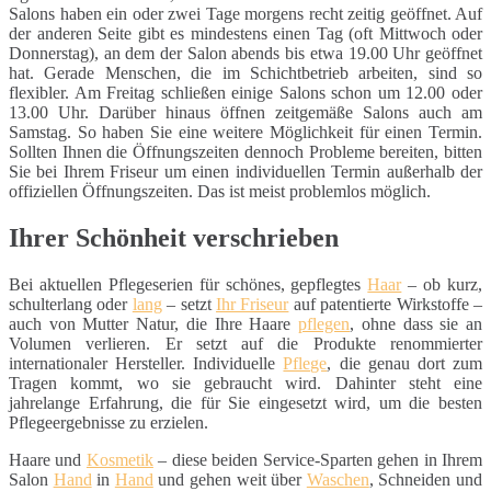
Salons haben ein oder zwei Tage morgens recht zeitig geöffnet. Auf
der anderen Seite gibt es mindestens einen Tag (oft Mittwoch oder
Donnerstag), an dem der Salon abends bis etwa 19.00 Uhr geöffnet
hat. Gerade Menschen, die im Schichtbetrieb arbeiten, sind so
flexibler. Am Freitag schließen einige Salons schon um 12.00 oder
13.00 Uhr. Darüber hinaus öffnen zeitgemäße Salons auch am
Samstag. So haben Sie eine weitere Möglichkeit für einen Termin.
Sollten Ihnen die Öffnungszeiten dennoch Probleme bereiten, bitten
Sie bei Ihrem Friseur um einen individuellen Termin außerhalb der
offiziellen Öffnungszeiten. Das ist meist problemlos möglich.
Ihrer Schönheit verschrieben
Bei aktuellen Pflegeserien für schönes, gepflegtes
Haar
– ob kurz,
schulterlang oder
lang
– setzt
Ihr Friseur
auf patentierte Wirkstoffe –
auch von Mutter Natur, die Ihre Haare
pflegen
, ohne dass sie an
Volumen verlieren. Er setzt auf die Produkte renommierter
internationaler Hersteller. Individuelle
Pflege
, die genau dort zum
Tragen kommt, wo sie gebraucht wird. Dahinter steht eine
jahrelange Erfahrung, die für Sie eingesetzt wird, um die besten
Pflegeergebnisse zu erzielen.
Haare und
Kosmetik
– diese beiden Service-Sparten gehen in Ihrem
Salon
Hand
in
Hand
und gehen weit über
Waschen
, Schneiden und