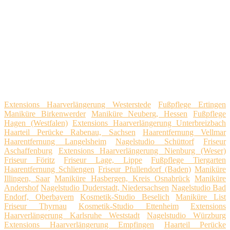
Extensions Haarverlängerung Westerstede
Fußpflege Ertingen
Maniküre Birkenwerder
Maniküre Neuberg, Hessen
Fußpflege
Hagen (Westfalen)
Extensions Haarverlängerung Unterbreizbach
Haarteil Perücke Rabenau, Sachsen
Haarentfernung Vellmar
Haarentfernung Langelsheim
Nagelstudio Schüttorf
Friseur
Aschaffenburg
Extensions Haarverlängerung Nienburg (Weser)
Friseur Föritz
Friseur Lage, Lippe
Fußpflege Tiergarten
Haarentfernung Schliengen
Friseur Pfullendorf (Baden)
Maniküre
Illingen, Saar
Maniküre Hasbergen, Kreis Osnabrück
Maniküre
Andershof
Nagelstudio Duderstadt, Niedersachsen
Nagelstudio Bad
Endorf, Oberbayern
Kosmetik-Studio Beselich
Maniküre List
Friseur Thyrnau
Kosmetik-Studio Ettenheim
Extensions
Haarverlängerung Karlsruhe Weststadt
Nagelstudio Würzburg
Extensions Haarverlängerung Empfingen
Haarteil Perücke