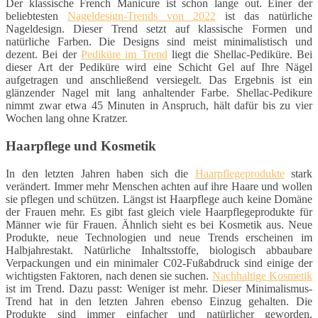
Der klassische French Manicure ist schon lange out. Einer der
beliebtesten
Nageldesign-Trends von 2022
ist das natürliche
Nageldesign. Dieser Trend setzt auf klassische Formen und
natürliche Farben. Die Designs sind meist minimalistisch und
dezent. Bei der
Pediküre im Trend
liegt die Shellac-Pediküre. Bei
dieser Art der Pediküre wird eine Schicht Gel auf Ihre Nägel
aufgetragen und anschließend versiegelt. Das Ergebnis ist ein
glänzender Nagel mit lang anhaltender Farbe. Shellac-Pedikure
nimmt zwar etwa 45 Minuten in Anspruch, hält dafür bis zu vier
Wochen lang ohne Kratzer.
Haarpflege und Kosmetik
In den letzten Jahren haben sich die
Haarpflegeprodukte
stark
verändert. Immer mehr Menschen achten auf ihre Haare und wollen
sie pflegen und schützen. Längst ist Haarpflege auch keine Domäne
der Frauen mehr. Es gibt fast gleich viele Haarpflegeprodukte für
Männer wie für Frauen. Ähnlich sieht es bei Kosmetik aus. Neue
Produkte, neue Technologien und neue Trends erscheinen im
Halbjahrestakt. Natürliche Inhaltsstoffe, biologisch abbaubare
Verpackungen und ein minimaler C02-Fußabdruck sind einige der
wichtigsten Faktoren, nach denen sie suchen.
Nachhaltige Kosmetik
ist im Trend. Dazu passt: Weniger ist mehr. Dieser Minimalismus-
Trend hat in den letzten Jahren ebenso Einzug gehalten. Die
Produkte sind immer einfacher und natürlicher geworden.