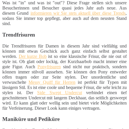
Was ist "in" und was ist "out"? Diese Frage stellen sich unsere
Besucherinnen und Besucher quasi jedes Jahr aufs neue. Aus
diesem Grund
informieren wir Sie stets aktuell über diese Trends
,
sodass Sie immer top gepflegt, aber auch auf dem neusten Stand
sind.
Trendfrisuren
Die Trendfrisuren für Damen in diesem Jahr sind vielfältig und
können mit etwas Geschick auch ganz einfach selbst gestaltet
werden.
Der kurze Bob
ist so eine klassische Frisur, die nie out of
style ist. Ob glatt oder lockig, der Kurzhaarbob macht immer eine
gute Figur. Auch
Ponyfrisuren
sind nicht nur praktisch, sondern
können immer stilvoll aussehen. Sie können den Pony entweder
offen tragen oder zur Seite stylen. Der unordentliche und
verwuschelte
Messy Quiff für Herren
ist perfekt für Typen mit
lässigem Stil. Es ist eine coole und bequeme Frisur, die sehr leicht zu
stylen ist. Der
Side Swept Undercut
verbindet einen tief
geschnittenen Undercut mit langem Deckhaar, das seitlich gesweept
wird. Er kann glatt oder wellig sein und bietet viele Möglichkeiten
für Verfeinerung. Dieser Look kann einiges vertragen.
Maniküre und Pediküre