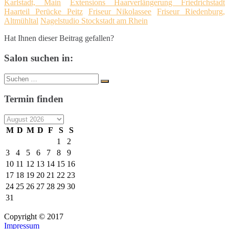
Karlstadt, Main
Extensions Haarverlängerung Friedrichstadt
Haarteil Perücke Peitz
Friseur Nikolassee
Friseur Riedenburg,
Altmühltal
Nagelstudio Stockstadt am Rhein
Hat Ihnen dieser Beitrag gefallen?
Salon suchen in:
Suche
Suchen
nach:
Termin finden
M
D
M
D
F
S
S
1
2
3
4
5
6
7
8
9
10
11
12
13
14
15
16
17
18
19
20
21
22
23
24
25
26
27
28
29
30
31
Copyright © 2017
Impressum