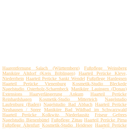
Haarentfernung Salach (Württemberg)
Fußpflege Weinsberg
Maniküre Altdorf (Kreis Böblingen)
Haarteil Perücke Kleve,
Niederrhein
Haarteil Perücke Sankt Wendel
Fußpflege Hardegsen
Haarteil Perücke Vienenburg
Kosmetik-Studio Bleckede
Nagelstudio Osterholz-Scharmbeck
Maniküre Lauingen (Donau)
Extensions Haarverlängerung Ankum
Haarteil Perücke
Reinhardshagen
Kosmetik-Studio Mitterteich
Nagelstudio
Laufenburg (Baden)
Nagelstudio Bad Abbach
Haarteil Perücke
Neuhausen / Spree
Maniküre Bad Wildbad im Schwarzwald
Haarteil Perücke Kolkwitz, Niederlausitz
Friseur Gefrees
Nagelstudio Bienenbüttel
Fußpflege Zittau
Haarteil Perücke Pirna
Fußpflege Altenfurt
Kosmetik-Studio Heidesee
Haarteil Perücke