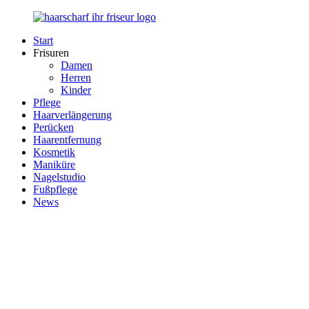
Zurück
zum
Start
Inhalt
Haarscharf
Ihr
Frisuren
–
Haar
Damen
Ihr
in
Herren
Frisör
besten
Kinder
Händen
Pflege
Haarverlängerung
Perücken
Haarentfernung
Kosmetik
Maniküre
Nagelstudio
Fußpflege
News