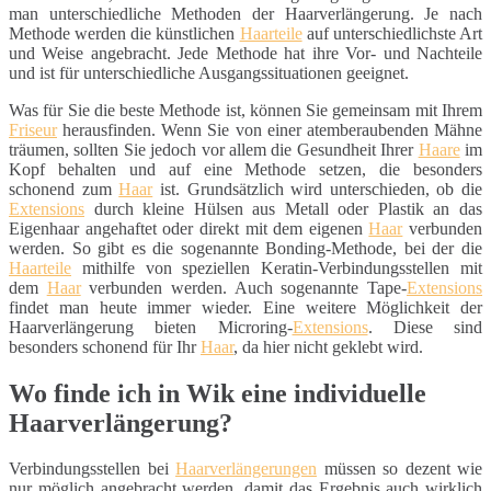
man unterschiedliche Methoden der Haarverlängerung. Je nach
Methode werden die künstlichen
Haarteile
auf unterschiedlichste Art
und Weise angebracht. Jede Methode hat ihre Vor- und Nachteile
und ist für unterschiedliche Ausgangssituationen geeignet.
Was für Sie die beste Methode ist, können Sie gemeinsam mit Ihrem
Friseur
herausfinden. Wenn Sie von einer atemberaubenden Mähne
träumen, sollten Sie jedoch vor allem die Gesundheit Ihrer
Haare
im
Kopf behalten und auf eine Methode setzen, die besonders
schonend zum
Haar
ist. Grundsätzlich wird unterschieden, ob die
Extensions
durch kleine Hülsen aus Metall oder Plastik an das
Eigenhaar angehaftet oder direkt mit dem eigenen
Haar
verbunden
werden. So gibt es die sogenannte Bonding-Methode, bei der die
Haarteile
mithilfe von speziellen Keratin-Verbindungsstellen mit
dem
Haar
verbunden werden. Auch sogenannte Tape-
Extensions
findet man heute immer wieder. Eine weitere Möglichkeit der
Haarverlängerung bieten Microring-
Extensions
. Diese sind
besonders schonend für Ihr
Haar
, da hier nicht geklebt wird.
Wo finde ich in Wik eine individuelle
Haarverlängerung?
Verbindungsstellen bei
Haarverlängerungen
müssen so dezent wie
nur möglich angebracht werden, damit das Ergebnis auch wirklich