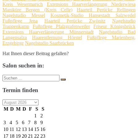
Kreis Wesermarsch
Extensions Haarverlängerung Niederwiesa
Maniküre Bergen (Kreis Celle)
Haarteil Perücke Rellingen
Nagelstudio Messel
Kosmetik-Studio Hansestadt Salzwedel
Fußpflege Jena
Haarteil Perücke Zwönitz
Nagelstudio
Trappenkamp
Fußpflege Pfalzgrafenweiler
Friseur Königsbrück
Extensions Haarverlängerung Münnerstadt
Nagelstudio Bad
Langensalza
Haarentfernung Hörstel
Fußpflege Marienberg,
Erzgebirge
Nagelstudio Saarbrücken
Hat Ihnen dieser Beitrag gefallen?
Salon suchen in:
Suche
Suchen
nach:
Termin finden
M
D
M
D
F
S
S
1
2
3
4
5
6
7
8
9
10
11
12
13
14
15
16
17
18
19
20
21
22
23