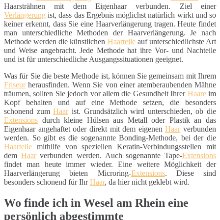
Haarsträhnen mit dem Eigenhaar verbunden. Ziel einer
Verlängerung
ist, dass das Ergebnis möglichst natürlich wirkt und so
keiner erkennt, dass Sie eine Haarverlängerung tragen. Heute findet
man unterschiedliche Methoden der Haarverlängerung. Je nach
Methode werden die künstlichen
Haarteile
auf unterschiedlichste Art
und Weise angebracht. Jede Methode hat ihre Vor- und Nachteile
und ist für unterschiedliche Ausgangssituationen geeignet.
Was für Sie die beste Methode ist, können Sie gemeinsam mit Ihrem
Friseur
herausfinden. Wenn Sie von einer atemberaubenden Mähne
träumen, sollten Sie jedoch vor allem die Gesundheit Ihrer
Haare
im
Kopf behalten und auf eine Methode setzen, die besonders
schonend zum
Haar
ist. Grundsätzlich wird unterschieden, ob die
Extensions
durch kleine Hülsen aus Metall oder Plastik an das
Eigenhaar angehaftet oder direkt mit dem eigenen
Haar
verbunden
werden. So gibt es die sogenannte Bonding-Methode, bei der die
Haarteile
mithilfe von speziellen Keratin-Verbindungsstellen mit
dem
Haar
verbunden werden. Auch sogenannte Tape-
Extensions
findet man heute immer wieder. Eine weitere Möglichkeit der
Haarverlängerung bieten Microring-
Extensions
. Diese sind
besonders schonend für Ihr
Haar
, da hier nicht geklebt wird.
Wo finde ich in Wesel am Rhein eine
persönlich abgestimmte