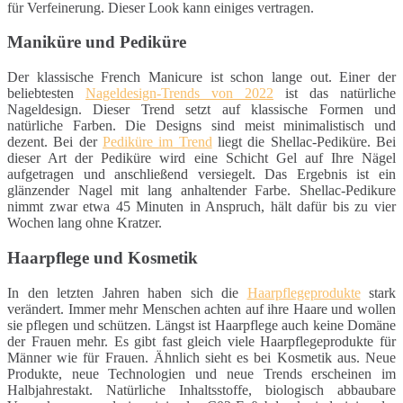
für Verfeinerung. Dieser Look kann einiges vertragen.
Maniküre und Pediküre
Der klassische French Manicure ist schon lange out. Einer der
beliebtesten
Nageldesign-Trends von 2022
ist das natürliche
Nageldesign. Dieser Trend setzt auf klassische Formen und
natürliche Farben. Die Designs sind meist minimalistisch und
dezent. Bei der
Pediküre im Trend
liegt die Shellac-Pediküre. Bei
dieser Art der Pediküre wird eine Schicht Gel auf Ihre Nägel
aufgetragen und anschließend versiegelt. Das Ergebnis ist ein
glänzender Nagel mit lang anhaltender Farbe. Shellac-Pedikure
nimmt zwar etwa 45 Minuten in Anspruch, hält dafür bis zu vier
Wochen lang ohne Kratzer.
Haarpflege und Kosmetik
In den letzten Jahren haben sich die
Haarpflegeprodukte
stark
verändert. Immer mehr Menschen achten auf ihre Haare und wollen
sie pflegen und schützen. Längst ist Haarpflege auch keine Domäne
der Frauen mehr. Es gibt fast gleich viele Haarpflegeprodukte für
Männer wie für Frauen. Ähnlich sieht es bei Kosmetik aus. Neue
Produkte, neue Technologien und neue Trends erscheinen im
Halbjahrestakt. Natürliche Inhaltsstoffe, biologisch abbaubare