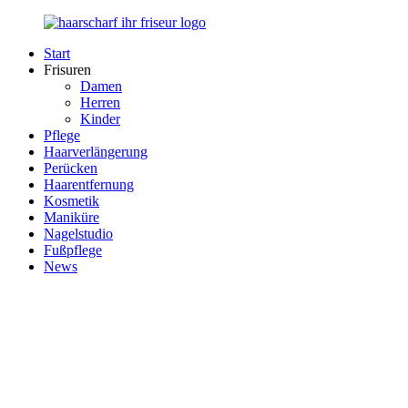
Zurück
zum
Start
Inhalt
Haarscharf
Ihr
Frisuren
–
Haar
Damen
Ihr
in
Herren
Frisör
besten
Kinder
Händen
Pflege
Haarverlängerung
Perücken
Haarentfernung
Kosmetik
Maniküre
Nagelstudio
Fußpflege
News