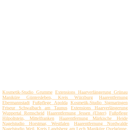
Kosmetik-Studio Grumme
Extensions Haarverlängerung Grünau
Maniküre Güntersleben, Kreis Würzburg
Haarentfernung
Ebermannstadt
Fußpflege Apolda
Kosmetik-Studio Sigmaringen
Friseur Schwalbach am Taunus
Extensions Haarverlängerung
Wuppertal Remscheid
Haarentfernung Jessen (Elster)
Fußpflege
Hilpoltstein, Mittelfranken
Haarentfernung Märkische Heide
Nagelstudio Horstmar, Westfalen
Haarentfernung Nordwalde
Nagelstudio Weil, Kreis Landsberg am Lech
Maniküre Ovelgönne,