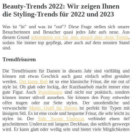
Beauty-Trends 2022: Wir zeigen Ihnen
die Styling-Trends für 2022 und 2023
Was ist "in" und was ist "out"? Diese Frage stellen sich unsere
Besucherinnen und Besucher quasi jedes Jahr aufs neue. Aus
diesem Grund
informieren wir Sie stets aktuell über diese Trends
,
sodass Sie immer top gepflegt, aber auch auf dem neusten Stand
sind.
Trendfrisuren
Die Trendfrisuren für Damen in diesem Jahr sind vielfältig und
können mit etwas Geschick auch ganz einfach selbst gestaltet
werden.
Der kurze Bob
ist so eine klassische Frisur, die nie out of
style ist. Ob glatt oder lockig, der Kurzhaarbob macht immer eine
gute Figur. Auch
Ponyfrisuren
sind nicht nur praktisch, sondern
können immer stilvoll aussehen. Sie können den Pony entweder
offen tragen oder zur Seite stylen. Der unordentliche und
verwuschelte
Messy Quiff für Herren
ist perfekt für Typen mit
lässigem Stil. Es ist eine coole und bequeme Frisur, die sehr leicht zu
stylen ist. Der
Side Swept Undercut
verbindet einen tief
geschnittenen Undercut mit langem Deckhaar, das seitlich gesweept
wird. Er kann glatt oder wellig sein und bietet viele Möglichkeiten